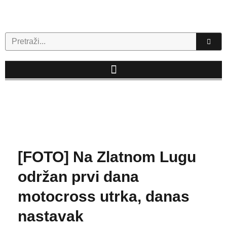
Skip
to
content
Search
[FOTO] Na Zlatnom Lugu
održan prvi dana
motocross utrka, danas
nastavak