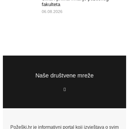
fakulteta
06.08.2026
Naše društvene mreže
F
a
c
e
b
o
o
k
-
f
Požeški.hr je informativni portal koji izvještava o svim