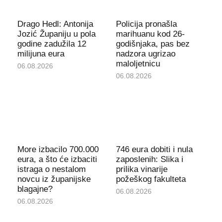
Drago Hedl: Antonija
Policija pronašla
Jozić Županiju u pola
marihuanu kod 26-
godine zadužila 12
godišnjaka, pas bez
milijuna eura
nadzora ugrizao
maloljetnicu
06.08.2026
06.08.2026
More izbacilo 700.000
746 eura dobiti i nula
eura, a što će izbaciti
zaposlenih: Slika i
istraga o nestalom
prilika vinarije
novcu iz županijske
požeškog fakulteta
blagajne?
06.08.2026
06.08.2026