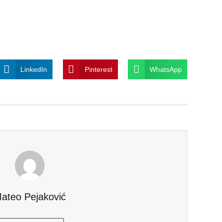
LinkedIn
Pinterest
WhatsApp
ateo Pejaković