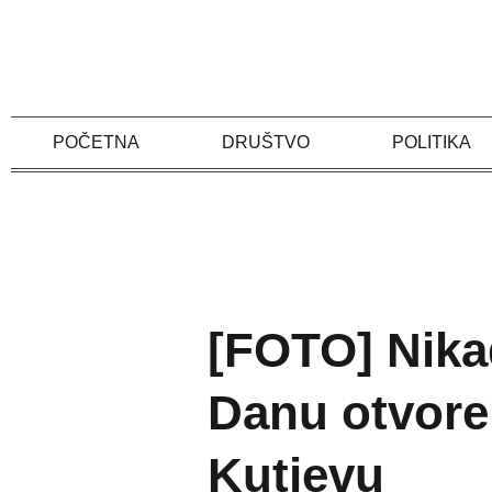
Skip
to
content
POČETNA
DRUŠTVO
POLITIKA
[FOTO] Nika
Danu otvore
Kutjevu