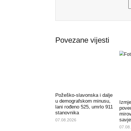
Povezane vijesti
Požeško-slavonska i dalje
u demografskom minusu,
Izmj
lani rođeno 525, umrlo 911
poveć
stanovnika
miro
savje
07.08.2026
07.08