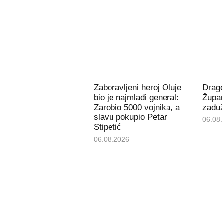
Zaboravljeni heroj Oluje
Drago
bio je najmlađi general:
Župan
Zarobio 5000 vojnika, a
zaduž
slavu pokupio Petar
06.08
Stipetić
06.08.2026