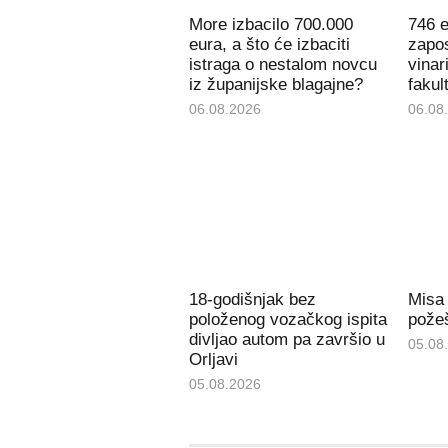
More izbacilo 700.000
746 e
eura, a što će izbaciti
zapos
istraga o nestalom novcu
vinar
iz županijske blagajne?
fakul
06.08.2026
06.08
18-godišnjak bez
Misa
položenog vozačkog ispita
požeš
divljao autom pa završio u
05.08
Orljavi
05.08.2026