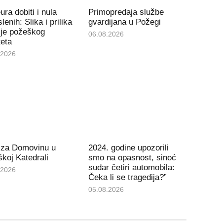
ura dobiti i nula
Primopredaja službe
lenih: Slika i prilika
gvardijana u Požegi
ije požeškog
06.08.2026
teta
.2026
 za Domovinu u
2024. godine upozorili
koj Katedrali
smo na opasnost, sinoć
sudar četiri automobila:
.2026
Čeka li se tragedija?”
05.08.2026