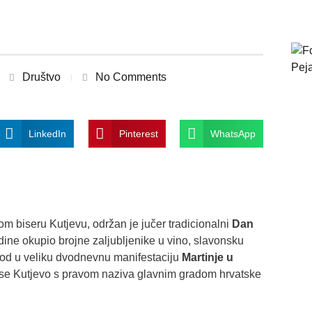
Društvo
No Comments
LinkedIn
Pinterest
WhatsApp
om biseru Kutjevu, održan je jučer tradicionalni
Dan
godine okupio brojne zaljubljenike u vino, slavonsku
uvod u veliku dvodnevnu manifestaciju
Martinje u
 se Kutjevo s pravom naziva glavnim gradom hrvatske