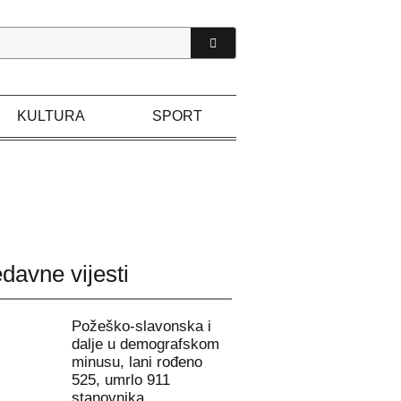
KULTURA
SPORT
davne vijesti
Požeško-slavonska i
dalje u demografskom
minusu, lani rođeno
525, umrlo 911
stanovnika