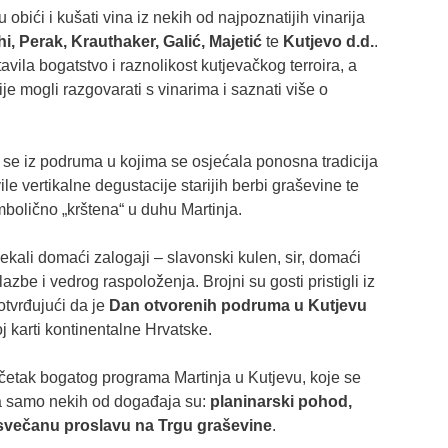
ku obići i kušati vina iz nekih od najpoznatijih vinarija
i, Perak, Krauthaker, Galić, Majetić
te
Kutjevo d.d.
.
avila bogatstvo i raznolikost kutjevačkog terroira, a
e mogli razgovarati s vinarima i saznati više o
rio se iz podruma u kojima se osjećala ponosna tradicija
e vertikalne degustacije starijih berbi graševine te
mbolično „krštena“ u duhu Martinja.
ekali domaći zalogaji – slavonski kulen, sir, domaći
lazbe i vedrog raspoloženja. Brojni su gosti pristigli iz
potvrđujući da je
Dan otvorenih podruma u Kutjevu
 karti kontinentalne Hrvatske.
četak bogatog programa Martinja u Kutjevu, koje se
 a samo nekih od događaja su:
planinarski pohod,
i svečanu proslavu na Trgu graševine
.