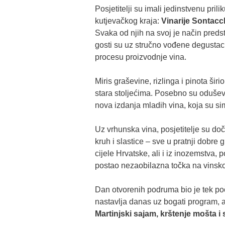
Posjetitelji su imali jedinstvenu prili
kutjevačkog kraja:
Vinarije Sontacch
Svaka od njih na svoj je način predst
gosti su uz stručno vođene degustacij
procesu proizvodnje vina.
Miris graševine, rizlinga i pinota ši
stara stoljećima. Posebno su oduševil
nova izdanja mladih vina, koja su si
Uz vrhunska vina, posjetitelje su doč
kruh i slastice – sve u pratnji dobre g
cijele Hrvatske, ali i iz inozemstva, 
postao nezaobilazna točka na vinskoj
Dan otvorenih podruma bio je tek po
nastavlja danas uz bogati program,
Martinjski sajam, krštenje mošta 