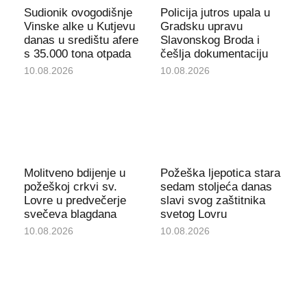
Sudionik ovogodišnje
Policija jutros upala u
Vinske alke u Kutjevu
Gradsku upravu
danas u središtu afere
Slavonskog Broda i
s 35.000 tona otpada
češlja dokumentaciju
10.08.2026
10.08.2026
Molitveno bdijenje u
Požeška ljepotica stara
požeškoj crkvi sv.
sedam stoljeća danas
Lovre u predvečerje
slavi svog zaštitnika
svečeva blagdana
svetog Lovru
10.08.2026
10.08.2026