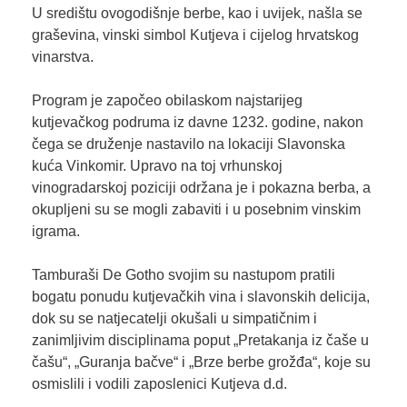
U središtu ovogodišnje berbe, kao i uvijek, našla se
graševina, vinski simbol Kutjeva i cijelog hrvatskog
vinarstva.
Program je započeo obilaskom najstarijeg
kutjevačkog podruma iz davne 1232. godine, nakon
čega se druženje nastavilo na lokaciji Slavonska
kuća Vinkomir. Upravo na toj vrhunskoj
vinogradarskoj poziciji održana je i pokazna berba, a
okupljeni su se mogli zabaviti i u posebnim vinskim
igrama.
Tamburaši De Gotho svojim su nastupom pratili
bogatu ponudu kutjevačkih vina i slavonskih delicija,
dok su se natjecatelji okušali u simpatičnim i
zanimljivim disciplinama poput „Pretakanja iz čaše u
čašu“, „Guranja bačve“ i „Brze berbe grožđa“, koje su
osmislili i vodili zaposlenici Kutjeva d.d.