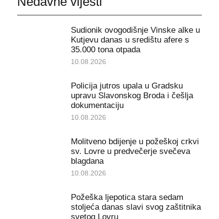
Nedavne vijesti
Sudionik ovogodišnje Vinske alke u
Kutjevu danas u središtu afere s
35.000 tona otpada
10.08.2026
Policija jutros upala u Gradsku
upravu Slavonskog Broda i češlja
dokumentaciju
10.08.2026
Molitveno bdijenje u požeškoj crkvi
sv. Lovre u predvečerje svečeva
blagdana
10.08.2026
Požeška ljepotica stara sedam
stoljeća danas slavi svog zaštitnika
svetog Lovru