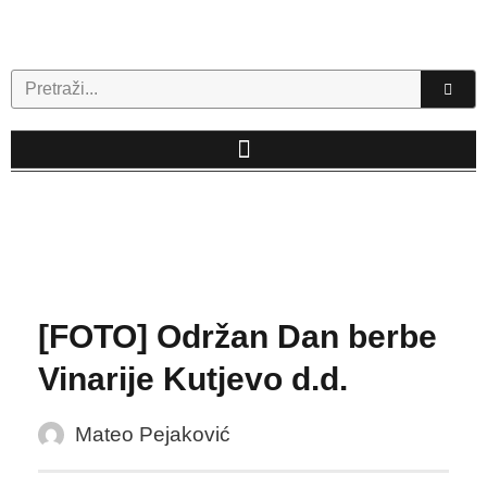
Skip
to
content
Search
[FOTO] Održan Dan berbe
Vinarije Kutjevo d.d.
Mateo Pejaković