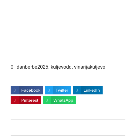
danberbe2025
,
kutjevodd
,
vinarijakutjevo
Facebook
Twitter
LinkedIn
Pinterest
WhatsApp