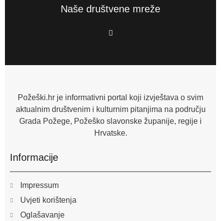
Naše društvene mreže
F
a
c
e
b
o
o
k
-
f
Požeški.hr je informativni portal koji izvještava o svim
aktualnim društvenim i kulturnim pitanjima na području
Grada Požege, Požeško slavonske županije, regije i
Hrvatske.
Informacije
Impressum
Uvjeti korištenja
Oglašavanje