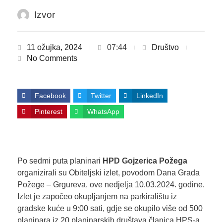
Izvor
11 ožujka, 2024
07:44
Društvo
No Comments
Facebook
Twitter
LinkedIn
Pinterest
WhatsApp
Po sedmi puta planinari
HPD Gojzerica Požega
organizirali su Obiteljski izlet, povodom Dana Grada
Požege – Grgureva, ove nedjelja 10.03.2024. godine.
Izlet je započeo okupljanjem na parkiralištu iz
gradske kuće u 9:00 sati, gdje se okupilo više od 500
planinara iz 20 planinarskih društava članica HPS-a.