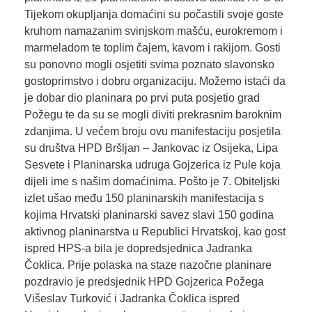
Tijekom okupljanja domaćini su počastili svoje goste
kruhom namazanim svinjskom mašću, eurokremom i
marmeladom te toplim čajem, kavom i rakijom. Gosti
su ponovno mogli osjetiti svima poznato slavonsko
gostoprimstvo i dobru organizaciju. Možemo istaći da
je dobar dio planinara po prvi puta posjetio grad
Požegu te da su se mogli diviti prekrasnim baroknim
zdanjima. U većem broju ovu manifestaciju posjetila
su društva HPD Bršljan – Jankovac iz Osijeka, Lipa
Sesvete i Planinarska udruga Gojzerica iz Pule koja
dijeli ime s našim domaćinima. Pošto je 7. Obiteljski
izlet ušao među 150 planinarskih manifestacija s
kojima Hrvatski planinarski savez slavi 150 godina
aktivnog planinarstva u Republici Hrvatskoj, kao gost
ispred HPS-a bila je dopredsjednica Jadranka
Čoklica. Prije polaska na staze nazočne planinare
pozdravio je predsjednik HPD Gojzerica Požega
Višeslav Turković i Jadranka Čoklica ispred