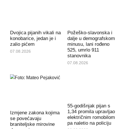
Dvojica pijanih vikali na
Požeško-slavonska i
konobarice, jedan je i
dalje u demografskom
zalio pićem
minusu, lani rođeno
525, umrlo 911
07.08.2026
stanovnika
07.08.2026
55-godišnjak pijan s
1,34 promila upravljao
Izmjene zakona kojima
električnim romobilom
se povećavaju
pa naletio na policiju
braniteljske mirovine