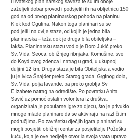
Hrvatskog planinarskog saveza te su im oboje
zaželjeli dobar provod i podsjetili ih na obljetnicu 150
godina od prvog planinarskog pohoda na planinu
Klek kod Ogulina. Nakon toga planinari su se
podijelili na dvije staze, od kojih je jedna bila
planinarska – teža dok je druga bila obiteljska –
lakša. Planinarsku stazu vodio je Boro Jukić preko
Sv. Vida, Seoca, obližnjeg ribnjaka, Komušine, sve
do Koydlovog zdenca i natrag u grad, u ukupnoj
duljini 12 km. Druga staza je bila Obiteljska a vodio
ju je Ivica Šnajder preko Starog grada, Grginog dola,
Sv. Vida, polja lavande, pa preko groblja Sv
Elizabete natrag na odredište. Po povratku Anita
Savić uz pomoć ostalih volontera iz društva,
organizirala je popularne igre za djecu, što je privuklo
mnoge mlade planinare da se aktiviraju na različitim
područjima. Po završetku dječjih igara planinari su
mogli posjetiti obližnji centar za posjetitelje Požešku
kuću, koja je ove nedjelje otvorila svoja vrata upravo