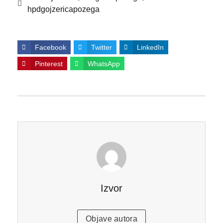
hpdgojzericapozega
Facebook
Twitter
LinkedIn
Pinterest
WhatsApp
Izvor
Objave autora