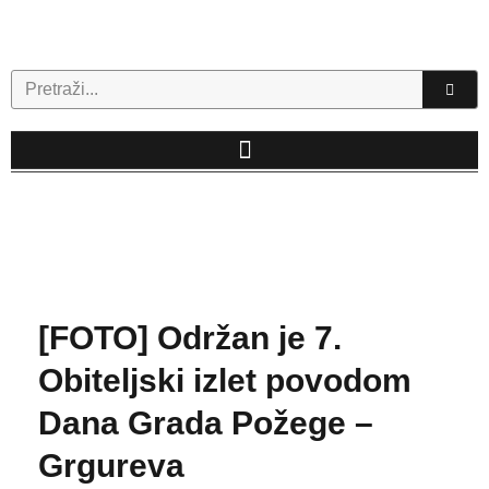
Skip
to
content
Search
[FOTO] Održan je 7.
Obiteljski izlet povodom
Dana Grada Požege –
Grgureva