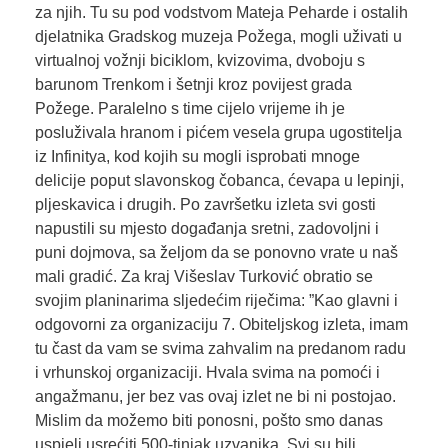
za njih. Tu su pod vodstvom Mateja Peharde i ostalih
djelatnika Gradskog muzeja Požega, mogli uživati u
virtualnoj vožnji biciklom, kvizovima, dvoboju s
barunom Trenkom i šetnji kroz povijest grada
Požege. Paralelno s time cijelo vrijeme ih je
posluživala hranom i pićem vesela grupa ugostitelja
iz Infinitya, kod kojih su mogli isprobati mnoge
delicije poput slavonskog čobanca, ćevapa u lepinji,
pljeskavica i drugih. Po završetku izleta svi gosti
napustili su mjesto događanja sretni, zadovoljni i
puni dojmova, sa željom da se ponovno vrate u naš
mali gradić. Za kraj Višeslav Turković obratio se
svojim planinarima sljedećim riječima: ”Kao glavni i
odgovorni za organizaciju 7. Obiteljskog izleta, imam
tu čast da vam se svima zahvalim na predanom radu
i vrhunskoj organizaciji. Hvala svima na pomoći i
angažmanu, jer bez vas ovaj izlet ne bi ni postojao.
Mislim da možemo biti ponosni, pošto smo danas
uspjeli usrećiti 500-tinjak uzvanika. Svi su bili