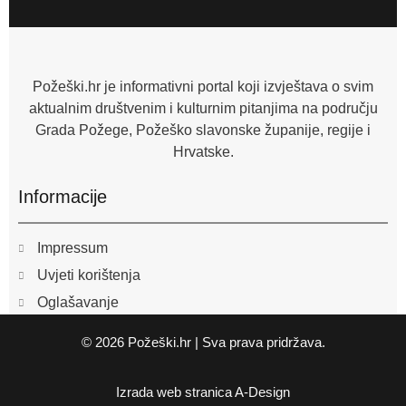
e
b
o
o
k
-
f
Požeški.hr je informativni portal koji izvještava o svim
aktualnim društvenim i kulturnim pitanjima na području
Grada Požege, Požeško slavonske županije, regije i
Hrvatske.
Informacije
Impressum
Uvjeti korištenja
Oglašavanje
© 2026 Požeški.hr | Sva prava pridržava.
Izrada web stranica
A-Design