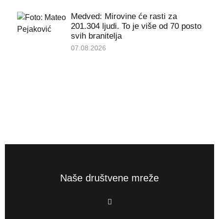
Medved: Mirovine će rasti za
201.304 ljudi. To je više od 70 posto
svih branitelja
07.08.2026
Naše društvene mreže
F
a
c