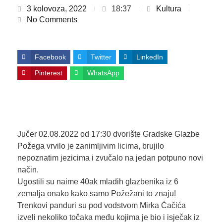
3 kolovoza, 2022
18:37
Kultura
No Comments
Facebook
Twitter
LinkedIn
Pinterest
WhatsApp
Jučer 02.08.2022 od 17:30 dvorište Gradske Glazbe
Požega vrvilo je zanimljivim licima, brujilo
nepoznatim jezicima i zvučalo na jedan potpuno novi
način.
Ugostili su naime 40ak mladih glazbenika iz 6
zemalja onako kako samo Požežani to znaju!
Trenkovi panduri su pod vodstvom Mirka Ćačića
izveli nekoliko točaka među kojima je bio i isječak iz