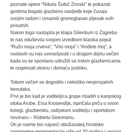
poznate opere “Nikola Šubić Zrinski” te pokazali
gostima bogato glazbeno nasljeđe koje čuvaju
svojim radom i izmamili gromoglasan pljesak svih
prisutnih.
Nakon toga nastupila je klapa Silentium iz Zagreba
te nas oduševila svojom izvedbom klasika poput
“Ružo moja crvena”, “Vilo moja” i “Anđele moj”, a
nastavili su nas uveseljavati i u drugom dijelu večeri
kada su se spontano udružili sa irskim glazbenicama
te rasplesali stranu i domaću publiku.
Tokom večeri se dogodilo i nekoliko nevjerojatnih
trenutaka.
Prvi je bio kad je voditeljica grupe mladih s karipskog
otoka Arube, Elsa Krosendijk, ispričala priču o svom
kolegi, glazbeniku, radijskom voditelju i sportskom
novinaru – Robertu Geermanu.
On je naime bio najveći obožavatelj hrvatske
nogometne reprezentacije više od 20 godina i upravo