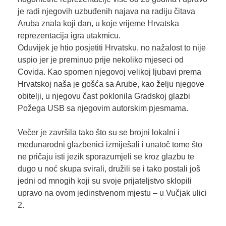
je radi njegovih uzbuđenih najava na radiju čitava
Aruba znala koji dan, u koje vrijeme Hrvatska
reprezentacija igra utakmicu.
Oduvijek je htio posjetiti Hrvatsku, no nažalost to nije
uspio jer je preminuo prije nekoliko mjeseci od
Covida. Kao spomen njegovoj velikoj ljubavi prema
Hrvatskoj naša je gošća sa Arube, kao želju njegove
obitelji, u njegovu čast poklonila Gradskoj glazbi
Požega USB sa njegovim autorskim pjesmama.
Večer je završila tako što su se brojni lokalni i
međunarodni glazbenici izmiješali i unatoč tome što
ne pričaju isti jezik sporazumjeli se kroz glazbu te
dugo u noć skupa svirali, družili se i tako postali još
jedni od mnogih koji su svoje prijateljstvo sklopili
upravo na ovom jedinstvenom mjestu – u Vučjak ulici
2.