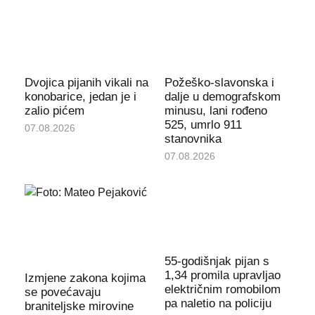
Dvojica pijanih vikali na
Požeško-slavonska i
konobarice, jedan je i
dalje u demografskom
zalio pićem
minusu, lani rođeno
525, umrlo 911
07.08.2026
stanovnika
07.08.2026
55-godišnjak pijan s
1,34 promila upravljao
Izmjene zakona kojima
električnim romobilom
se povećavaju
pa naletio na policiju
braniteljske mirovine