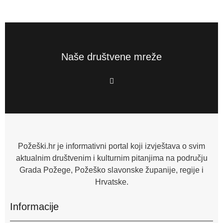
Naše društvene mreže
F
a
c
e
b
o
o
k
-
f
Požeški.hr je informativni portal koji izvještava o svim
aktualnim društvenim i kulturnim pitanjima na području
Grada Požege, Požeško slavonske županije, regije i
Hrvatske.
Informacije