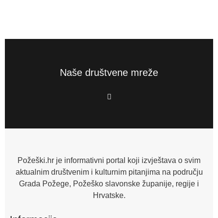
Naše društvene mreže
F
a
c
e
b
o
o
k
-
f
Požeški.hr je informativni portal koji izvještava o svim
aktualnim društvenim i kulturnim pitanjima na području
Grada Požege, Požeško slavonske županije, regije i
Hrvatske.