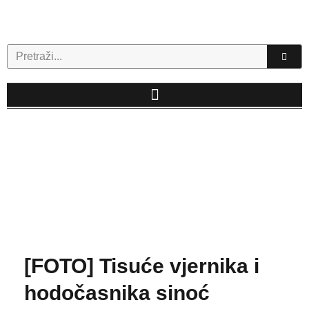
Skip
to
content
Search
[FOTO] Tisuće vjernika i
hodočasnika sinoć