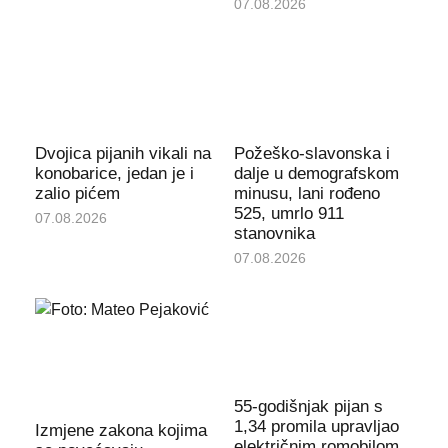
07.08.2026
Dvojica pijanih vikali na
Požeško-slavonska i
konobarice, jedan je i
dalje u demografskom
zalio pićem
minusu, lani rođeno
525, umrlo 911
07.08.2026
stanovnika
07.08.2026
55-godišnjak pijan s
1,34 promila upravljao
Izmjene zakona kojima
električnim romobilom