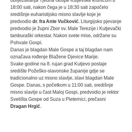
obilježavanja Tjedna Gospe Kutjevske krunicom u
18:00 sati, nakon čega je u 18:30 sati započelo
središnje euharistijsko misno slavlje koje je
predvodio
dr. fra Ante Vučković
. Liturgijsko pjevanje
predvodio je župni Zbor sv. Male Terezije i Kutjevački
tamburaški orkestar. Nakon svete mise, održane su
Pohvale Gospi.
Danas je blagdan Male Gospe a taj blagdan nam
označava rođenje Blažene Djevice Marije.
Svake godine na 8. rujan grad Kutjevo postaje
središte Požeško-slavonske županije gdje se
tradicionalno uz misno slavlje, slavi blagdan Male
Gospe. Danas, s početkom u 11:00 sati, središnje
misno slavlje u čast Maloj Gospi, predvodio je rektor
Svetišta Gospe od Suza u Pleternici, prečasni
Dragan Hrgić
.