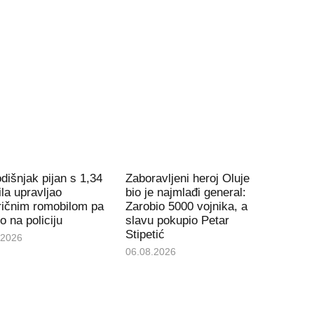
dišnjak pijan s 1,34
Zaboravljeni heroj Oluje
la upravljao
bio je najmlađi general:
ričnim romobilom pa
Zarobio 5000 vojnika, a
io na policiju
slavu pokupio Petar
Stipetić
.2026
06.08.2026