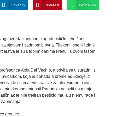
LinkedIn
Pinterest
WhatsApp
vog razreda zanimanja agroturistički tehničar s
sa sjetvom i sadnjom biovrta. Tijekom jeseni i zime
vrtlarstva te su s toplim danima krenuli s ovom fazom
a profesorica Aida Del Vechio, a odvija se u suradnji s
 Švicarkom, koja je pohađala brojne edukacije iz
zemstvu te i sama educira sve zainteresirane o ovoj
 centra kompetentnosti Panonika nalaziti na manjoj
tičnjak te nije tretiran pesticidima, a u njemu rade i
h zanimanja.
eće gredice.