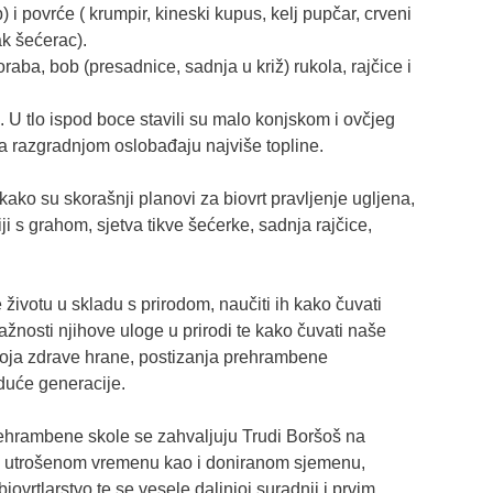
) i povrće ( krumpir, kineski kupus, kelj pupčar, crveni
ak šećerac).
koraba, bob (presadnice, sadnja u križ) rukola, rajčice i
k. U tlo ispod boce stavili su malo konjskom i ovčjeg
koja razgradnjom oslobađaju najviše topline.
ako su skorašnji planovi za biovrt pravljenje ugljena,
i s grahom, sjetva tikve šećerke, sadnja rajčice,
 životu u skladu s prirodom, naučiti ih kako čuvati
 važnosti njihove uloge u prirodi te kako čuvati naše
goja zdrave hrane, postizanja prehrambene
duće generacije.
ehrambene skole se zahvaljuju Trudi Boršoš na
, utrošenom vremenu kao i doniranom sjemenu,
ovrtlarstvo te se vesele daljnjoj suradnji i prvim