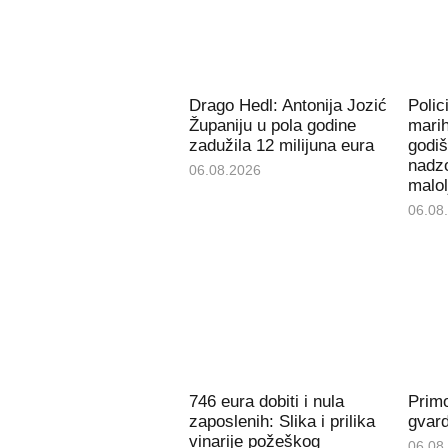
Drago Hedl: Antonija Jozić
Polic
Županiju u pola godine
mari
zadužila 12 milijuna eura
godiš
nadzo
06.08.2026
malol
06.08
746 eura dobiti i nula
Prim
zaposlenih: Slika i prilika
gvard
vinarije požeškog
06.08