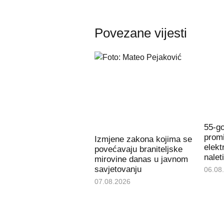
Povezane vijesti
55-go
promi
Izmjene zakona kojima se
elekt
povećavaju braniteljske
nalet
mirovine danas u javnom
savjetovanju
06.08
07.08.2026