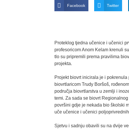
Facebook
Twitter
Proteklog tjedna učenice i učenici pr
profesoricom Anom Kelam krenuli su 
tlo su pripremili prema pravilima bio
projekta.
Projekt biovrt inicirala je i pokrenul
biovrtlaricom Trudy Boršoš, rođenom
područja biovrtlarstva u zemlji i ino
temi. Za sada se biovrt Regionalnog
površini gdje je nekada bio školski ma
uče učenice i učenici poljoprivredni
Sjetvu i sadnju obavili su na dvije v