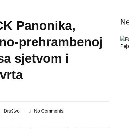
Ne
CK Panonika,
dno-prehrambenoj
sa sjetvom i
vrta
Društvo
No Comments