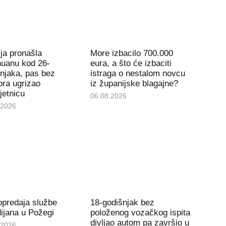
ija pronašla
More izbacilo 700.000
huanu kod 26-
eura, a što će izbaciti
njaka, pas bez
istraga o nestalom novcu
ra ugrizao
iz županijske blagajne?
jetnicu
06.08.2026
.2026
opredaja službe
18-godišnjak bez
ijana u Požegi
položenog vozačkog ispita
divljao autom pa završio u
.2026