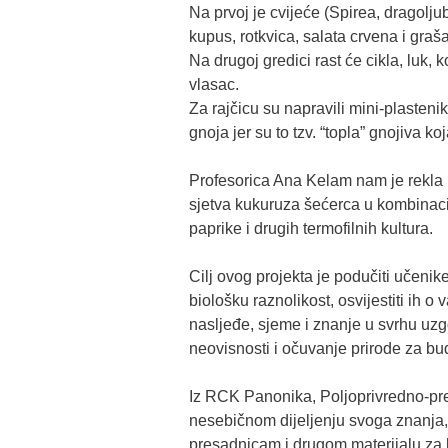
Na prvoj je cvijeće (Spirea, dragoljub
kupus, rotkvica, salata crvena i graš
Na drugoj gredici rast će cikla, luk, 
vlasac.
Za rajčicu su napravili mini-plasteni
gnoja jer su to tzv. “topla” gnojiva 
Profesorica Ana Kelam nam je rekla k
sjetva kukuruza šećerca u kombinacij
paprike i drugih termofilnih kultura.
Cilj ovog projekta je podučiti učenike
biološku raznolikost, osvijestiti ih o
nasljeđe, sjeme i znanje u svrhu uz
neovisnosti i očuvanje prirode za bu
Iz RCK Panonika, Poljoprivredno-pr
nesebičnom dijeljenju svoga znanja
presadnicam i drugom materijalu za bi