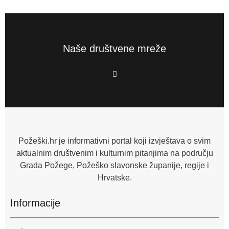
Naše društvene mreže
F
a
c
e
b
o
o
k
-
f
Požeški.hr je informativni portal koji izvještava o svim
aktualnim društvenim i kulturnim pitanjima na području
Grada Požege, Požeško slavonske županije, regije i
Hrvatske.
Informacije