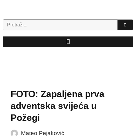
Skip
to
content
Search
FOTO: Zapaljena prva
adventska svijeća u
Požegi
Mateo Pejaković