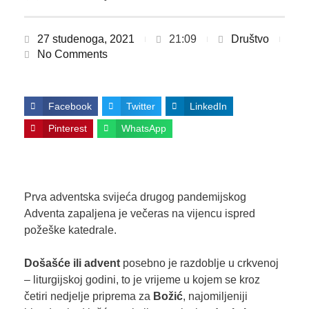
27 studenoga, 2021
21:09
Društvo
No Comments
Facebook
Twitter
LinkedIn
Pinterest
WhatsApp
Prva adventska svijeća drugog pandemijskog
Adventa zapaljena je večeras na vijencu ispred
požeške katedrale.
Došašće ili advent
posebno je razdoblje u crkvenoj
– liturgijskoj godini, to je vrijeme u kojem se kroz
četiri nedjelje priprema za
Božić
, najomiljeniji