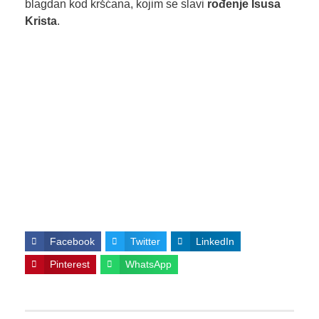
blagdan kod kršćana, kojim se slavi
rođenje Isusa
Krista
.
Facebook
Twitter
LinkedIn
Pinterest
WhatsApp