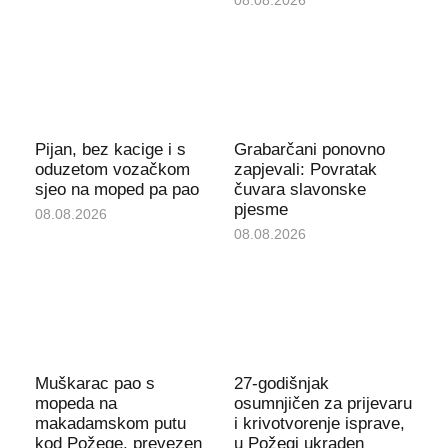
08.08.2026
Pijan, bez kacige i s
Grabarčani ponovno
oduzetom vozačkom
zapjevali: Povratak
sjeo na moped pa pao
čuvara slavonske
pjesme
08.08.2026
08.08.2026
Muškarac pao s
27-godišnjak
mopeda na
osumnjičen za prijevaru
makadamskom putu
i krivotvorenje isprave,
kod Požege, prevezen
u Požegi ukraden