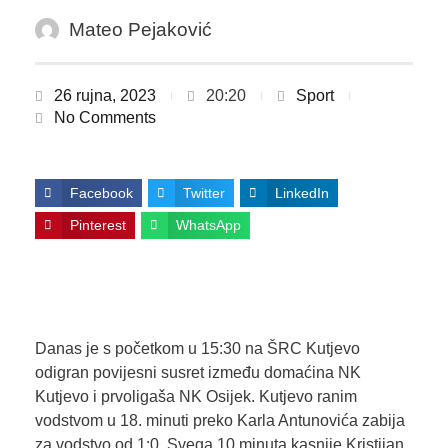
Mateo Pejaković
26 rujna, 2023
20:20
Sport
No Comments
Facebook
Twitter
LinkedIn
Pinterest
WhatsApp
Danas je s početkom u 15:30 na ŠRC Kutjevo
odigran povijesni susret između domaćina NK
Kutjevo i prvoligaša NK Osijek. Kutjevo ranim
vodstvom u 18. minuti preko Karla Antunovića zabija
za vodstvo od 1:0. Svega 10 minuta kasnije Kristijan