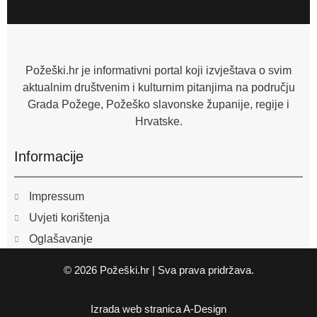
e
b
o
o
k
-
f
Požeški.hr je informativni portal koji izvještava o svim
aktualnim društvenim i kulturnim pitanjima na području
Grada Požege, Požeško slavonske županije, regije i
Hrvatske.
Informacije
Impressum
Uvjeti korištenja
Oglašavanje
© 2026 Požeški.hr | Sva prava pridržava.
Izrada web stranica
A-Design