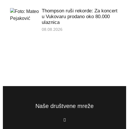
Thompson ruši rekorde: Za koncert
u Vukovaru prodano oko 80.000
ulaznica
08.08.2026
Naše društvene mreže
F
a
c