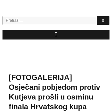
Skip
to
content
Search
[FOTOGALERIJA]
Osječani pobjedom protiv
Kutjeva prošli u osminu
finala Hrvatskog kupa