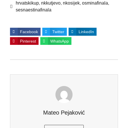
hrvatskikup
,
nkkutjevo
,
nkosijek
,
osminafinala
,
sesnaestinafinala
Facebook
Twitter
LinkedIn
Pinterest
WhatsApp
Mateo Pejaković