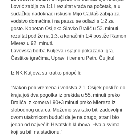
Lovrić zabija za 1:1 i rezultat vraća na početak, a u
sudačkoj nadoknadi iskusni Mijo Caktaš zabija za
vodstvo domaćina i na pauzu se odlazi s 1:2 za
goste. Kapetan Osijeka Slavko Bralić u 53. minuti
rezultat podiže na 1:3, a konačnih 1:4 postiže Ramon
Mierez u 92. minuti.
Lavovska borba Kutjeva i sjajno pokazana igra.
Čestitke igračima, Upravi i treneru Petru Čuljku!
Iz NK Kutjeva su kratko priopćili:
“Nakon poluvremena i vodstva 2:1, Osijek postiže do
kraja još dva pogotka iz prekida u 55. minuti preko
Bralića iz kornera i 90+3 minuti preko Miereza iz
slobodnog udarca. Možemo svakako biti zadovoljni
ovom utakmicom budući da je na drugoj strani bio
jedan od najvećih Hrvatskih klubova. Hvala svima
koji su bili na stadionu.”