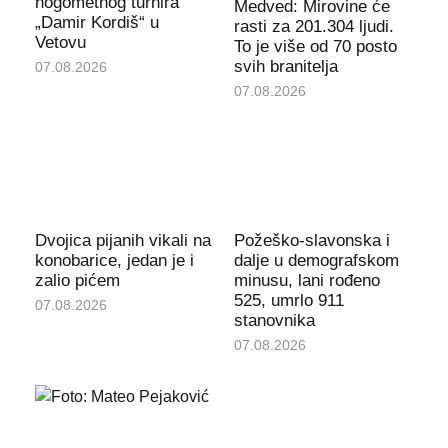
nogometnog turnira
Medved: Mirovine će
„Damir Kordiš“ u
rasti za 201.304 ljudi.
Vetovu
To je više od 70 posto
svih branitelja
07.08.2026
07.08.2026
Dvojica pijanih vikali na
Požeško-slavonska i
konobarice, jedan je i
dalje u demografskom
zalio pićem
minusu, lani rođeno
525, umrlo 911
07.08.2026
stanovnika
07.08.2026