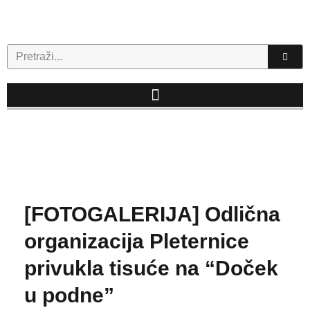
Skip
to
content
Search
[FOTOGALERIJA] Odlična
organizacija Pleternice
privukla tisuće na “Doček
u podne”