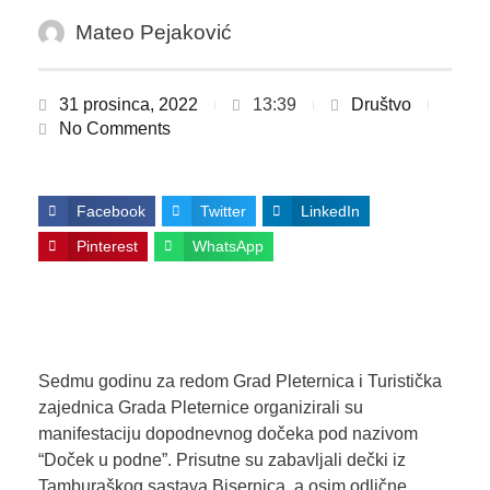
Mateo Pejaković
31 prosinca, 2022
13:39
Društvo
No Comments
Facebook
Twitter
LinkedIn
Pinterest
WhatsApp
Sedmu godinu za redom Grad Pleternica i Turistička
zajednica Grada Pleternice organizirali su
manifestaciju dopodnevnog dočeka pod nazivom
“Doček u podne”. Prisutne su zabavljali dečki iz
Tamburaškog sastava Bisernica, a osim odlične