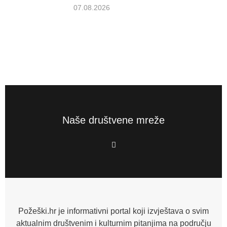
07.08.2026
Naše društvene mreže
F
a
c
e
b
o
o
k
-
f
Požeški.hr je informativni portal koji izvještava o svim
aktualnim društvenim i kulturnim pitanjima na području