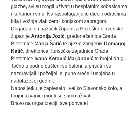
glazbe, svi su mogli uživati u besplatnim kobasicama
i kuhanom vinu. Na raspolaganju je djeci i odraslima
bila i vožnja vlakićem i konjskom zapregom.
Događaju su nazočili županica Požeško-slavonske
županije
Antonija Jozić
, gradonačelnica Grada
Pleternice
Marija Šarić
te njezin zamjenik
Domagoj
Katić
, direktorica Turističke zajednice Grada
Pleternice
Ivana
Ketović Marjanović
te brojni drugi.
Točno u podne pušteni su baloni, a prisutni su
nazdravljali i poželjeli si puno sreće i uspjeha u
nadolazećoj godini.
Naposljetku je zaplesalo i veliko Slavonsko kolo, a
brojni uzvanici mogli su samo uživati.
Bravo na organizaciji, sve pohvale!