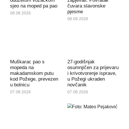
oduzetom vozačkom
zapjevali: Povratak
sjeo na moped pa pao
čuvara slavonske
pjesme
08.08.2026
08.08.2026
Muškarac pao s
27-godišnjak
mopeda na
osumnjičen za prijevaru
makadamskom putu
i krivotvorenje isprave,
kod Požege, prevezen
u Požegi ukraden
u bolnicu
novčanik
07.08.2026
07.08.2026