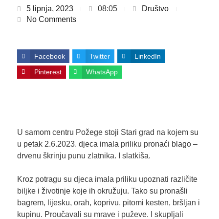
5 lipnja, 2023
08:05
Društvo
No Comments
Facebook
Twitter
LinkedIn
Pinterest
WhatsApp
U samom centru Požege stoji Stari grad na kojem su
u petak 2.6.2023. djeca imala priliku pronaći blago –
drvenu škrinju punu zlatnika. I slatkiša.
Kroz potragu su djeca imala priliku upoznati različite
biljke i životinje koje ih okružuju. Tako su pronašli
bagrem, lijesku, orah, koprivu, pitomi kesten, bršljan i
kupinu. Proučavali su mrave i puževe. I skupljali