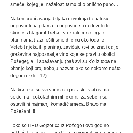
smeće, kojeg je, nažalost, tamo bilo prilično puno…
Nakon proučavanja biljaka i životinja trebali su
odgovoriti na pitanja, a odgovori su ih doveli do
škrinje s blagom! Trebali su znati puno toga o
planinama (razriješili smo dilemu oko toga je li
Velebit rijeka ili planina), zavičaju (svi su znali da je
graševina najpoznatije vino koje se pravi u okolici
Požege), ali i spašavanju (baš svi su k’o iz topa na
pitanje koji broj trebaju nazvati ako se nekome nešto
dogodi rekli: 112).
Na kraju su se svi sudionici počastili slatkišima,
sokićima i čokoladnim mlijekom. Iza sebe nisu
ostavili ni najmanji komadić smeća. Bravo mali
Požežani!!!!
Tako se HPD Gojzerica iz Požege i ove godine
priključila obilježavanju Dana otvorenih vrata udruga