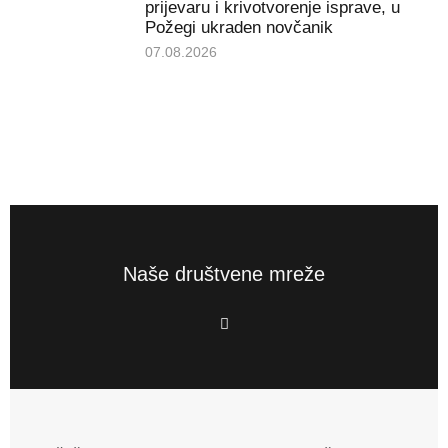
prijevaru i krivotvorenje isprave, u
Požegi ukraden novčanik
07.08.2026
Naše društvene mreže
F
a
c
e
b
o
o
k
-