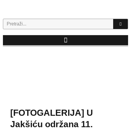
Skip
to
content
Search
[FOTOGALERIJA] U
Jakšiću održana 11.