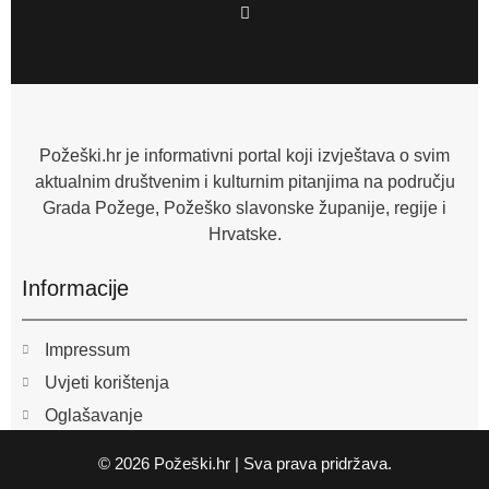
F
a
c
e
b
o
o
k
-
f
Požeški.hr je informativni portal koji izvještava o svim
aktualnim društvenim i kulturnim pitanjima na području
Grada Požege, Požeško slavonske županije, regije i
Hrvatske.
Informacije
Impressum
Uvjeti korištenja
Oglašavanje
© 2026 Požeški.hr | Sva prava pridržava.