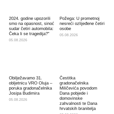
2024. godine upozorili
Požega: U prometnoj
smo na opasnost, sinoć
nesreći ozlijeđene četiri
sudar četiri automobila:
osobe
Čeka li se tragedija?”
05.08.2026
05.08.2026
Obilježavamo 31.
Čestitka
obljetnicu VRO Oluja –
gradonačelnika
poruka gradonačelnika
Miličevića povodom
Josipa Budimira
Dana pobjede i
domovinske
05.08.2026
zahvalnosti te Dana
hrvatskih branitelja