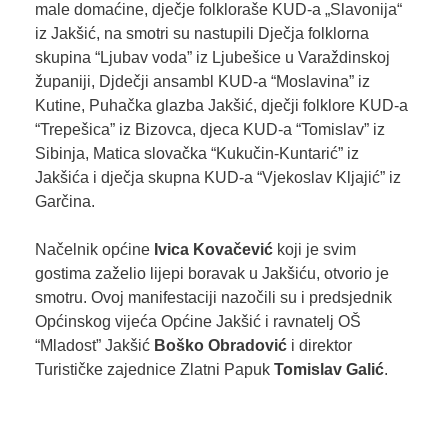
male domaćine, dječje folkloraše KUD-a „Slavonija“
iz Jakšić, na smotri su nastupili Dječja folklorna
skupina “Ljubav voda” iz Ljubešice u Varaždinskoj
županiji, Djdečji ansambl KUD-a “Moslavina” iz
Kutine, Puhačka glazba Jakšić, dječji folklore KUD-a
“Trepešica” iz Bizovca, djeca KUD-a “Tomislav” iz
Sibinja, Matica slovačka “Kukučin-Kuntarić” iz
Jakšića i dječja skupna KUD-a “Vjekoslav Kljajić” iz
Garčina.
Načelnik općine
Ivica Kovačević
koji je svim
gostima zaželio lijepi boravak u Jakšiću, otvorio je
smotru. Ovoj manifestaciji nazočili su i predsjednik
Općinskog vijeća Općine Jakšić i ravnatelj OŠ
“Mladost” Jakšić
Boško Obradović
i direktor
Turističke zajednice Zlatni Papuk
Tomislav Galić
.