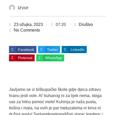
Izvor
23 ožujka, 2023
07:20
Društvo
No Comments
Facebook
Twitter
LinkedIn
Pinterest
WhatsApp
Javljamo se iz biškupačke škole gdje djeca zdravu
hranu jesti vole. Al’ kuhanog ni za lijek nema, stoga
vas za hitnu pomoć mole! Kuhinja je naša pusta,
trošna i mala, na ovih je par metuzalema ni kriva ni
dužna spala! Sedamdesetogodišnji starac kredenc i