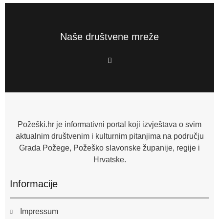
Naše društvene mreže
F
a
c
e
b
o
o
k
-
f
Požeški.hr je informativni portal koji izvještava o svim
aktualnim društvenim i kulturnim pitanjima na području
Grada Požege, Požeško slavonske županije, regije i
Hrvatske.
Informacije
Impressum