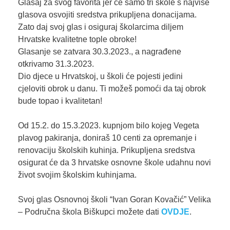
Glasaj za svog favorita jer će samo tri škole s najviše
glasova osvojiti sredstva prikupljena donacijama.
Zato daj svoj glas i osiguraj školarcima diljem
Hrvatske kvalitetne tople obroke!
Glasanje se zatvara 30.3.2023., a nagrađene
otkrivamo 31.3.2023.
Dio djece u Hrvatskoj, u školi će pojesti jedini
cjeloviti obrok u danu. Ti možeš pomoći da taj obrok
bude topao i kvalitetan!
Od 15.2. do 15.3.2023. kupnjom bilo kojeg Vegeta
plavog pakiranja, doniraš 10 centi za opremanje i
renovaciju školskih kuhinja. Prikupljena sredstva
osigurat će da 3 hrvatske osnovne škole udahnu novi
život svojim školskim kuhinjama.
Svoj glas Osnovnoj školi “Ivan Goran Kovačić” Velika
– Područna škola Biškupci možete dati
OVDJE
.