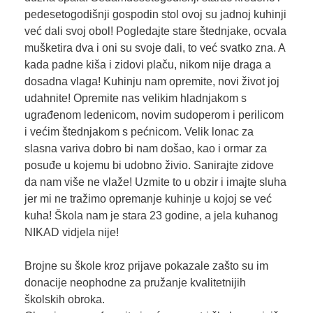
pedesetogodišnji gospodin stol ovoj su jadnoj kuhinji
već dali svoj obol! Pogledajte stare štednjake, ocvala
mušketira dva i oni su svoje dali, to već svatko zna. A
kada padne kiša i zidovi plaču, nikom nije draga a
dosadna vlaga! Kuhinju nam opremite, novi život joj
udahnite! Opremite nas velikim hladnjakom s
ugrađenom ledenicom, novim sudoperom i perilicom
i većim štednjakom s pećnicom. Velik lonac za
slasna variva dobro bi nam došao, kao i ormar za
posuđe u kojemu bi udobno živio. Sanirajte zidove
da nam više ne vlaže! Uzmite to u obzir i imajte sluha
jer mi ne tražimo opremanje kuhinje u kojoj se već
kuha! Škola nam je stara 23 godine, a jela kuhanog
NIKAD vidjela nije!
Brojne su škole kroz prijave pokazale zašto su im
donacije neophodne za pružanje kvalitetnijih
školskih obroka.