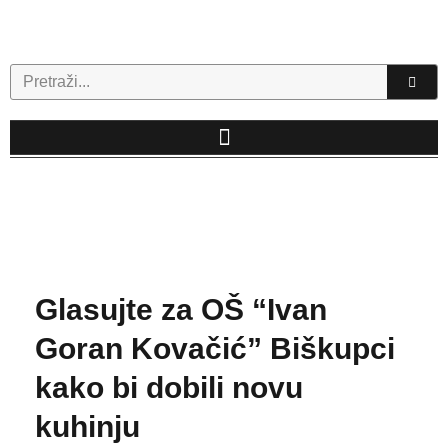
Skip
to
content
Search
Glasujte za OŠ “Ivan
Goran Kovačić” Biškupci
kako bi dobili novu
kuhinju