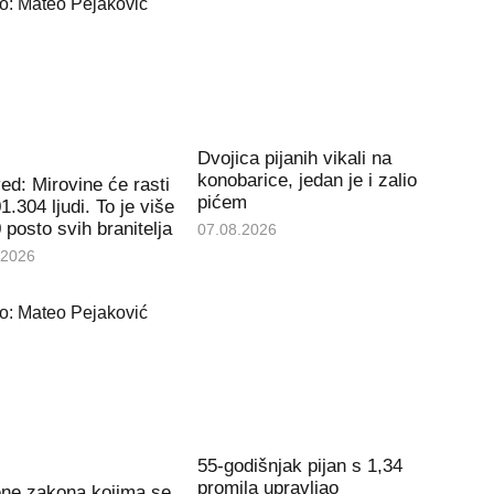
Dvojica pijanih vikali na
konobarice, jedan je i zalio
d: Mirovine će rasti
pićem
1.304 ljudi. To je više
 posto svih branitelja
07.08.2026
.2026
55-godišnjak pijan s 1,34
promila upravljao
ene zakona kojima se