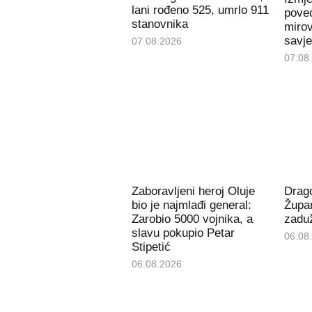
lani rođeno 525, umrlo 911
poveć
stanovnika
miro
savje
07.08.2026
07.08
Zaboravljeni heroj Oluje
Drago
bio je najmlađi general:
Župan
Zarobio 5000 vojnika, a
zaduž
slavu pokupio Petar
06.08
Stipetić
06.08.2026