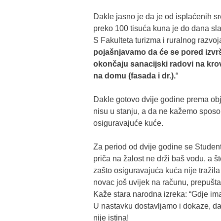
Dakle jasno je da je od isplaćenih 
preko 100 tisuća kuna je do dana sla
S Fakulteta turizma i ruralnog razvoj
pojašnjavamo da će se pored izvr
okončaju sanacijski radovi na krov
na domu (fasada i dr.).
“
Dakle gotovo dvije godine prema obja
nisu u stanju, a da ne kažemo sposob
osiguravajuće kuće.
Za period od dvije godine se Student
priča na žalost ne drži baš vodu, a št
zašto osiguravajuća kuća nije tražila 
novac još uvijek na računu, prepušta
Kaže stara narodna izreka: “Gdje ima 
U nastavku dostavljamo i dokaze, da
nije istina!