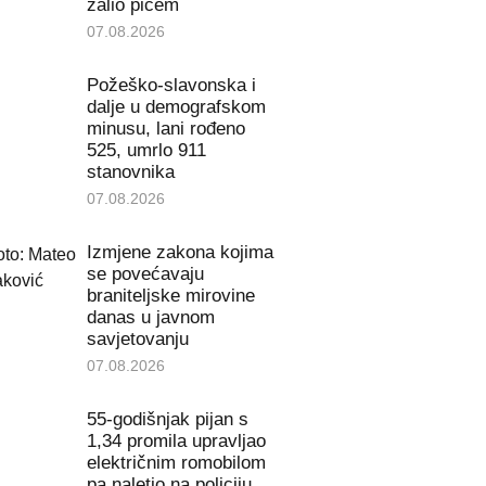
zalio pićem
07.08.2026
Požeško-slavonska i
dalje u demografskom
minusu, lani rođeno
525, umrlo 911
stanovnika
07.08.2026
Izmjene zakona kojima
se povećavaju
braniteljske mirovine
danas u javnom
savjetovanju
07.08.2026
55-godišnjak pijan s
1,34 promila upravljao
električnim romobilom
pa naletio na policiju