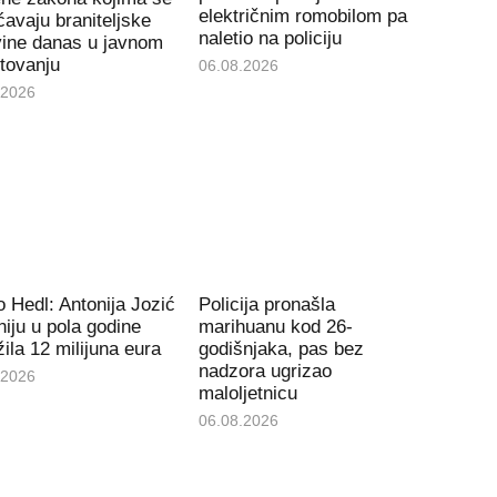
električnim romobilom pa
avaju braniteljske
naletio na policiju
vine danas u javnom
tovanju
06.08.2026
.2026
 Hedl: Antonija Jozić
Policija pronašla
iju u pola godine
marihuanu kod 26-
ila 12 milijuna eura
godišnjaka, pas bez
nadzora ugrizao
.2026
maloljetnicu
06.08.2026