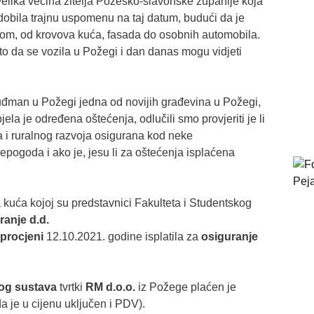
velika većina žitelja Požeško-slavonske županije koja
 dobila trajnu uspomenu na taj datum, budući da je
bom, od krovova kuća, fasada do osobnih automobila.
 to da se vozila u Požegi i dan danas mogu vidjeti
uđman u Požegi jedna od novijih građevina u Požegi,
jela je određena oštećenja, odlučili smo provjeriti je li
a i ruralnog razvoja osigurana kod neke
pogoda i ako je, jesu li za oštećenja isplaćena
kuća kojoj su predstavnici Fakulteta i Studentskog
ranje d.d.
procjeni
12.10.2021. godine isplatila za
osiguranje
nog sustava
tvrtki
RM d.o.o.
iz Požege plaćen je
 je u cijenu uključen i PDV).