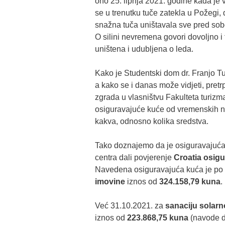
ono 25. lipnja 2021. godine kada je 
se u trenutku tuče zatekla u Požegi,
snažna tuča uništavala sve pred so
O silini nevremena govori dovoljno i
uništena i udubljena o leda.
Kako je Studentski dom dr. Franjo T
a kako se i danas može vidjeti, pretrp
zgrada u vlasništvu Fakulteta turizm
osiguravajuće kuće od vremenskih ne
kakva, odnosno kolika sredstva.
Tako doznajemo da je osiguravajuća 
centra dali povjerenje
Croatia osigu
Navedena osiguravajuća kuća je po
imovine
iznos od
324.158,79 kuna
.
Već 31.10.2021. za
sanaciju solar
iznos od
223.868,75 kuna
(navode da