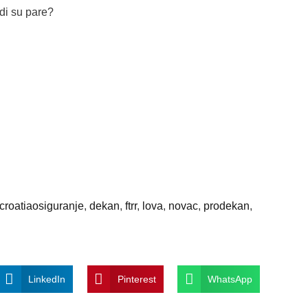
 di su pare?
croatiaosiguranje
,
dekan
,
ftrr
,
lova
,
novac
,
prodekan
,
LinkedIn
Pinterest
WhatsApp