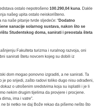
sredstava ostalo nepotrošeno
100.290,04 kuna
. Dakle
nja našeg upita ostalo neiskorišteno.
a na naše pitanje tvrde sljedeće: “
Dodatno
šene sanacije solarnog sustava, nakon što se
ištu Studentskog doma, sanirati i preostala šteta
šnjenju Fakulteta turizma i ruralnog razvoja, oni
ni sanirati štetu novcem kojeg su dobili iz
ski dom mogao ponovno izgraditi, a ne sanirati. Ta
o je po srijedi, zašto radovi toliko dugo nisu odrađeni,
dokaz o utrošenim sredstvima koja su isplatili i je li
mo nekim drugim tijelima da provjere i procjene.
dima, ima i vatre”.
 ne bi netko ne daj Bože rekao da pišemo nešto što