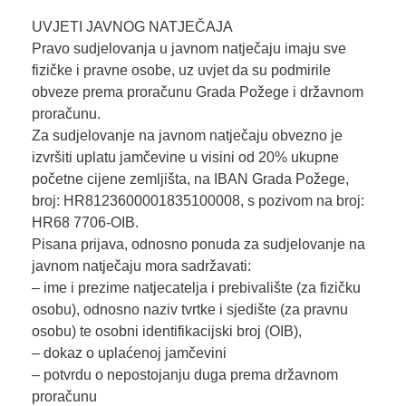
UVJETI JAVNOG NATJEČAJA
Pravo sudjelovanja u javnom natječaju imaju sve
fizičke i pravne osobe, uz uvjet da su podmirile
obveze prema proračunu Grada Požege i državnom
proračunu.
Za sudjelovanje na javnom natječaju obvezno je
izvršiti uplatu jamčevine u visini od 20% ukupne
početne cijene zemljišta, na IBAN Grada Požege,
broj: HR8123600001835100008, s pozivom na broj:
HR68 7706-OIB.
Pisana prijava, odnosno ponuda za sudjelovanje na
javnom natječaju mora sadržavati:
– ime i prezime natjecatelja i prebivalište (za fizičku
osobu), odnosno naziv tvrtke i sjedište (za pravnu
osobu) te osobni identifikacijski broj (OIB),
– dokaz o uplaćenoj jamčevini
– potvrdu o nepostojanju duga prema državnom
proračunu