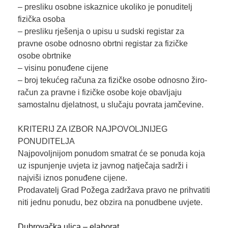
– presliku osobne iskaznice ukoliko je ponuditelj
fizička osoba
– presliku rješenja o upisu u sudski registar za
pravne osobe odnosno obrtni registar za fizičke
osobe obrtnike
– visinu ponuđene cijene
– broj tekućeg računa za fizičke osobe odnosno žiro-
račun za pravne i fizičke osobe koje obavljaju
samostalnu djelatnost, u slučaju povrata jamčevine.
KRITERIJ ZA IZBOR NAJPOVOLJNIJEG
PONUDITELJA
Najpovoljnijom ponudom smatrat će se ponuda koja
uz ispunjenje uvjeta iz javnog natječaja sadrži i
najviši iznos ponuđene cijene.
Prodavatelj Grad Požega zadržava pravo ne prihvatiti
niti jednu ponudu, bez obzira na ponudbene uvjete.
Dubrovačka ulica – elaborat…