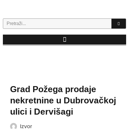
Skip
to
content
Search
Grad Požega prodaje
nekretnine u Dubrovačkoj
ulici i Dervišagi
Izvor