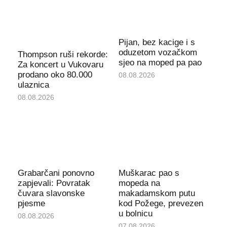
Pijan, bez kacige i s
oduzetom vozačkom
Thompson ruši rekorde:
sjeo na moped pa pao
Za koncert u Vukovaru
prodano oko 80.000
08.08.2026
ulaznica
08.08.2026
Grabarčani ponovno
Muškarac pao s
zapjevali: Povratak
mopeda na
čuvara slavonske
makadamskom putu
pjesme
kod Požege, prevezen
u bolnicu
08.08.2026
07.08.2026