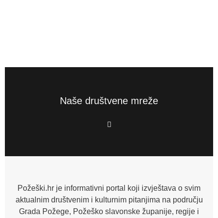
Naše društvene mreže
F
a
c
e
b
o
o
k
-
f
Požeški.hr je informativni portal koji izvještava o svim
aktualnim društvenim i kulturnim pitanjima na području
Grada Požege, Požeško slavonske županije, regije i