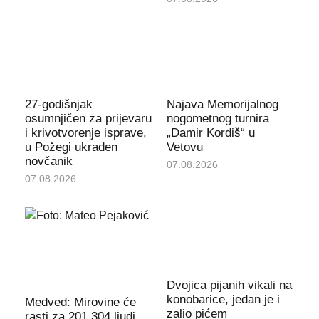
27-godišnjak
Najava Memorijalnog
osumnjičen za prijevaru
nogometnog turnira
i krivotvorenje isprave,
„Damir Kordiš“ u
u Požegi ukraden
Vetovu
novčanik
07.08.2026
07.08.2026
Dvojica pijanih vikali na
konobarice, jedan je i
Medved: Mirovine će
zalio pićem
rasti za 201.304 ljudi.