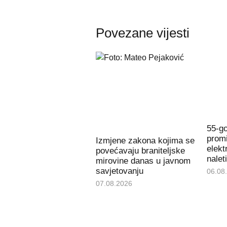
Povezane vijesti
55-go
promi
Izmjene zakona kojima se
elekt
povećavaju braniteljske
nalet
mirovine danas u javnom
savjetovanju
06.08
07.08.2026