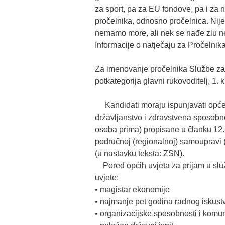
za sport, pa za EU fondove, pa i za 
pročelnika, odnosno pročelnica. Nije
nemamo more, ali nek se nađe zlu ne
Informacije o natječaju za Pročelnik
Za imenovanje pročelnika Službe za j
potkategorija glavni rukovoditelj, 1. kl
Kandidati moraju ispunjavati opće u
državljanstvo i zdravstvena sposobn
osoba prima) propisane u članku 12.
područnoj (regionalnoj) samoupravi (N
(u nastavku teksta: ZSN).
Pored općih uvjeta za prijam u služ
uvjete:
• magistar ekonomije
• najmanje pet godina radnog iskus
• organizacijske sposobnosti i komu