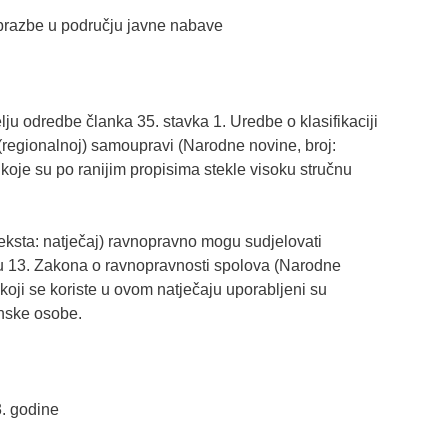
obrazbe u području javne nabave
 odredbe članka 35. stavka 1. Uredbe o klasifikaciji
 (regionalnoj) samoupravi (Narodne novine, broj:
 koje su po ranijim propisima stekle visoku stručnu
ksta: natječaj) ravnopravno mogu sudjelovati
u 13. Zakona o ravnopravnosti spolova (Narodne
zi koji se koriste u ovom natječaju uporabljeni su
enske osobe.
3. godine