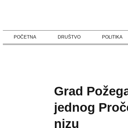
Skip
to
content
POČETNA
DRUŠTVO
POLITIKA
Grad Požega
jednog Proče
nizu