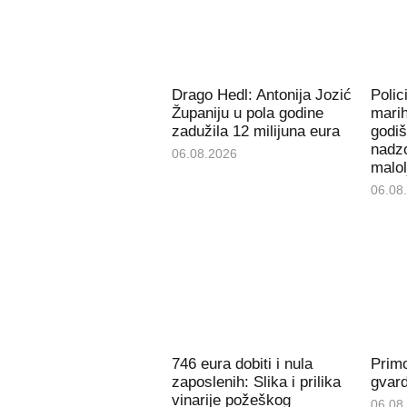
Drago Hedl: Antonija Jozić
Polic
Županiju u pola godine
mari
zadužila 12 milijuna eura
godiš
nadzo
06.08.2026
malol
06.08
746 eura dobiti i nula
Prim
zaposlenih: Slika i prilika
gvard
vinarije požeškog
06.08