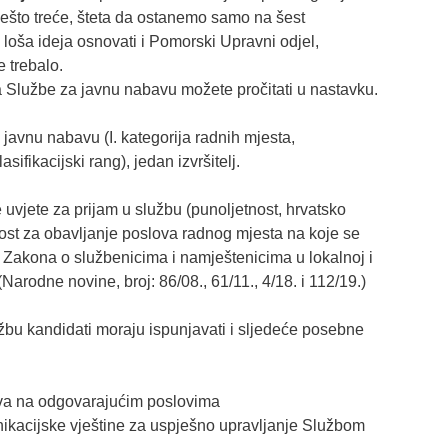
nešto treće, šteta da ostanemo samo na šest
 loša ideja osnovati i Pomorski Upravni odjel,
 trebalo.
a Službe za javnu nabavu možete pročitati u nastavku.
avnu nabavu (I. kategorija radnih mjesta,
asifikacijski rang), jedan izvršitelj.
vjete za prijam u službu (punoljetnost, hrvatsko
ost za obavljanje poslova radnog mjesta na koje se
 Zakona o službenicima i namještenicima u lokalnoj i
arodne novine, broj: 86/08., 61/11., 4/18. i 112/19.)
bu kandidati moraju ispunjavati i sljedeće posebne
tva na odgovarajućim poslovima
nikacijske vještine za uspješno upravljanje Službom