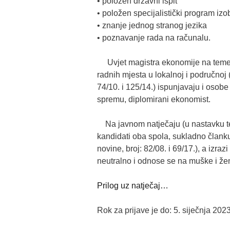
• položen državni ispit
• položen specijalistički program iz
• znanje jednog stranog jezika
• poznavanje rada na računalu.
Uvjet magistra ekonomije na temelju
radnih mjesta u lokalnoj i područnoj
74/10. i 125/14.) ispunjavaju i osobe
spremu, diplomirani ekonomist.
Na javnom natječaju (u nastavku te
kandidati oba spola, sukladno člank
novine, broj: 82/08. i 69/17.), a izra
neutralno i odnose se na muške i ž
Prilog uz natječaj…
Rok za prijave je do: 5. siječnja 202