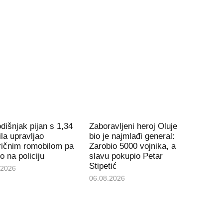
dišnjak pijan s 1,34
Zaboravljeni heroj Oluje
la upravljao
bio je najmlađi general:
ričnim romobilom pa
Zarobio 5000 vojnika, a
io na policiju
slavu pokupio Petar
Stipetić
.2026
06.08.2026