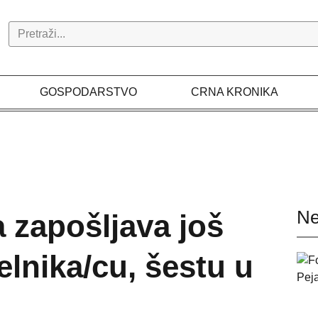
Search
GOSPODARSTVO
CRNA KRONIKA
Ne
 zapošljava još
lnika/cu, šestu u