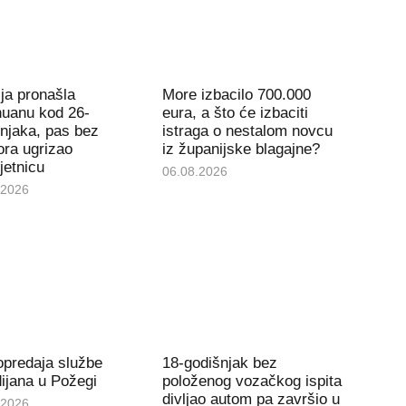
ija pronašla
More izbacilo 700.000
huanu kod 26-
eura, a što će izbaciti
njaka, pas bez
istraga o nestalom novcu
ra ugrizao
iz županijske blagajne?
jetnicu
06.08.2026
.2026
opredaja službe
18-godišnjak bez
ijana u Požegi
položenog vozačkog ispita
divljao autom pa završio u
.2026