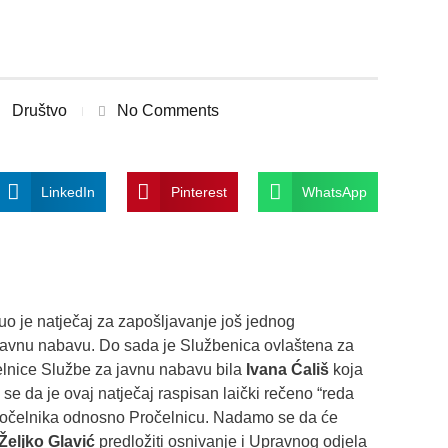
Društvo
No Comments
LinkedIn
Pinterest
WhatsApp
 je natječaj za zapošljavanje još jednog
javnu nabavu. Do sada je Službenica ovlaštena za
lnice Službe za javnu nabavu bila
Ivana Ćališ
koja
 se da je ovaj natječaj raspisan laički rečeno “reda
Pročelnika odnosno Pročelnicu. Nadamo se da će
 Željko Glavić
predložiti osnivanje i Upravnog odjela