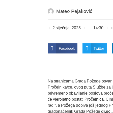
Mateo Pejaković
2 siječnja, 2023
14:30
Facebook
Twitter
Na stranicama Grada Požege osvanuo
Pročelnika/ce, ovog puta Službe za 
privremeno obavljanje poslova proče
će vjerojatno postati Pročelnica. Čini
radi”, a Požega dobiva još jednog 
gradonačelnik Grada Požege
dr.sc.