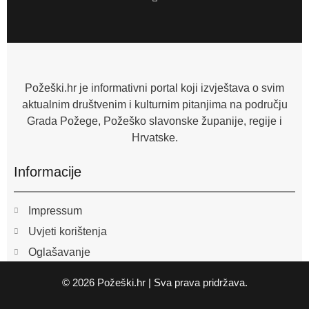
a
c
e
b
o
o
k
-
f
Požeški.hr je informativni portal koji izvještava o svim
aktualnim društvenim i kulturnim pitanjima na području
Grada Požege, Požeško slavonske županije, regije i
Hrvatske.
Informacije
Impressum
Uvjeti korištenja
Oglašavanje
© 2026 Požeški.hr | Sva prava pridržava.