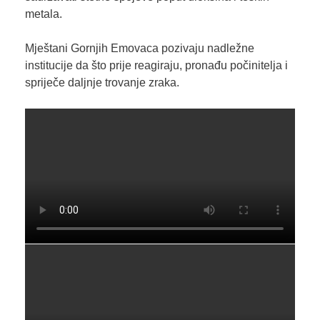
metala.
Mještani Gornjih Emovaca pozivaju nadležne
institucije da što prije reagiraju, pronađu počinitelja i
spriječe daljnje trovanje zraka.