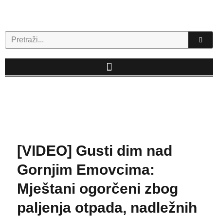
Skip
to
content
Search
[VIDEO] Gusti dim nad
Gornjim Emovcima:
Mještani ogorčeni zbog
paljenja otpada, nadležnih