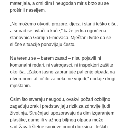
materijala, a crni dim i neugodan miris brzo su se
proširili naseljem.
„Ne možemo otvoriti prozore, djeca i stariji teško dišu,
a smrad se uvlači u kuće,“ kaže jedna ogorčena
stanovnica Gornjih Emovaca. Mještani tvrde da se
slične situacije ponavljaju često.
Na terenu se – barem zasad – nisu pojavili ni
komunalni redari, ni vatrogasci, ni inspektori zaštite
okoliša. „Zakon jasno zabranjuje paljenje otpada na
otvorenom, ali očito za neke ne vrijedi,“ dodaje drugi
mještanin.
Osim što stvaraju neugodu, ovakvi požari ozbiljno
zagađuju zrak i predstavljaju rizik za zdravlje ljudi i
životinja. Stručnjaci upozoravaju da dim izgaranjem
plastike, gume ili vlažnog biljnog otpada može
sadržavati štetne spojeve poput dioksina i teških