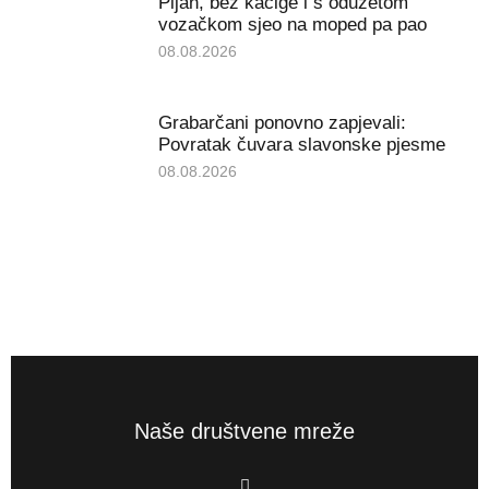
Pijan, bez kacige i s oduzetom
vozačkom sjeo na moped pa pao
08.08.2026
Grabarčani ponovno zapjevali:
Povratak čuvara slavonske pjesme
08.08.2026
Naše društvene mreže
F