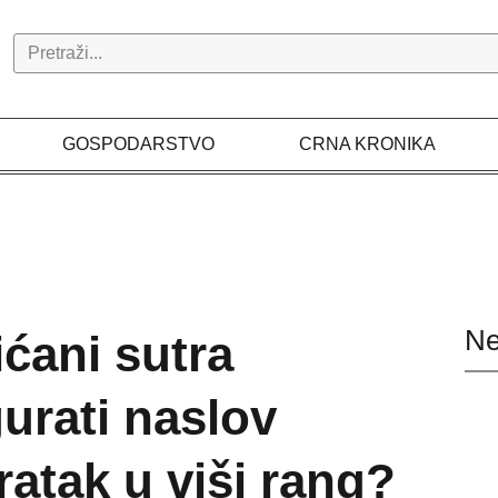
Search
GOSPODARSTVO
CRNA KRONIKA
Ne
ićani sutra
urati naslov
ratak u viši rang?