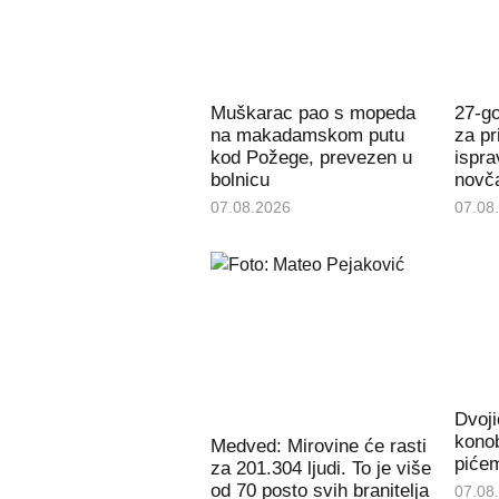
Muškarac pao s mopeda
27-g
na makadamskom putu
za pr
kod Požege, prevezen u
ispra
bolnicu
novč
07.08.2026
07.08
Dvoji
konob
Medved: Mirovine će rasti
piće
za 201.304 ljudi. To je više
od 70 posto svih branitelja
07.08