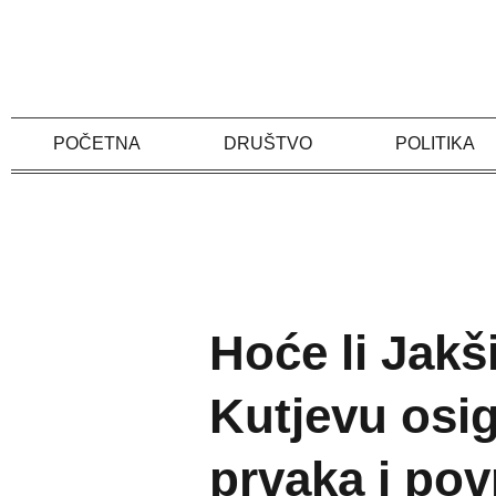
Skip
to
content
POČETNA
DRUŠTVO
POLITIKA
Hoće li Jakš
Kutjevu osig
prvaka i pov