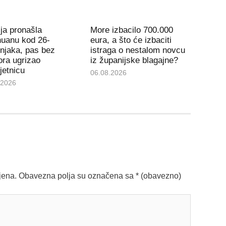
ija pronašla
More izbacilo 700.000
huanu kod 26-
eura, a što će izbaciti
njaka, pas bez
istraga o nestalom novcu
ra ugrizao
iz županijske blagajne?
jetnicu
06.08.2026
.2026
jena.
Obavezna polja su označena sa
* (obavezno)