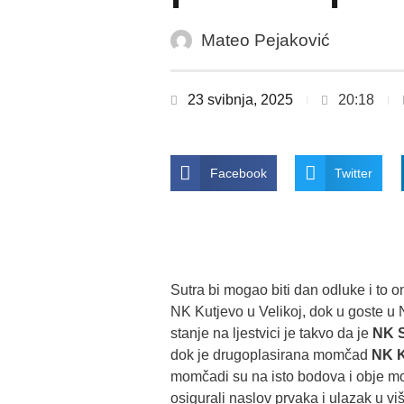
Mateo Pejaković
23 svibnja, 2025
20:18
Facebook
Twitter
Sutra bi mogao biti dan odluke i to 
NK Kutjevo u Velikoj, dok u goste u
stanje na ljestvici je takvo da je
NK 
dok je drugoplasirana momčad
NK K
momčadi su na isto bodova i obje mo
osigurali naslov prvaka i ulazak u viš