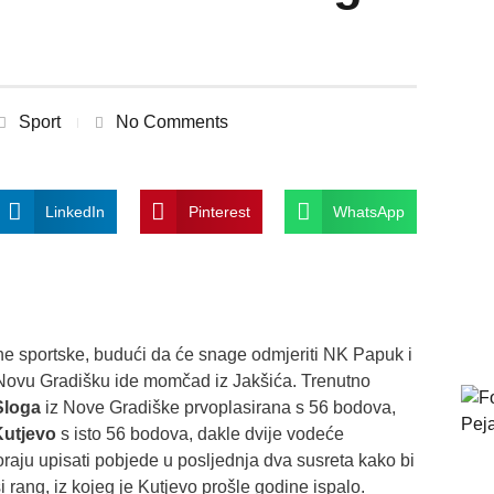
Sport
No Comments
LinkedIn
Pinterest
WhatsApp
one sportske, budući da će snage odmjeriti NK Papuk i
 Novu Gradišku ide momčad iz Jakšića. Trenutno
Sloga
iz Nove Gradiške prvoplasirana s 56 bodova,
utjevo
s isto 56 bodova, dakle dvije vodeće
raju upisati pobjede u posljednja dva susreta kako bi
i rang, iz kojeg je Kutjevo prošle godine ispalo.