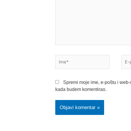
Ime*
E-
pošt
Spremi moje ime, e-poštu i web-s
kada budem komentirao.