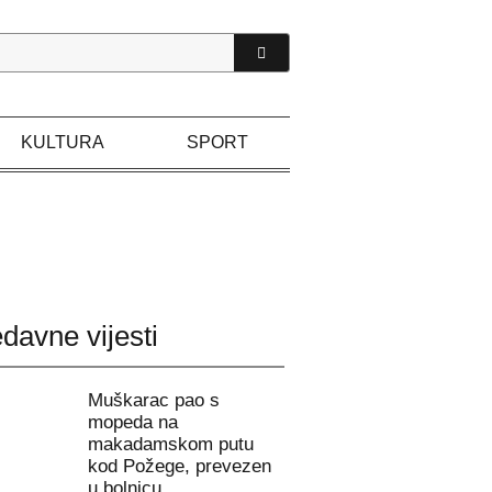
KULTURA
SPORT
davne vijesti
Muškarac pao s
mopeda na
makadamskom putu
kod Požege, prevezen
u bolnicu