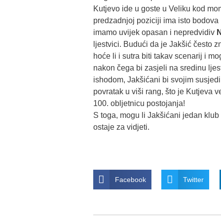
Kutjevo ide u goste u Veliku kod m
predzadnjoj poziciji ima isto bodova
imamo uvijek opasan i nepredvidiv
N
ljestvici. Budući da je Jakšić često 
hoće li i sutra biti takav scenarij i m
nakon čega bi zasjeli na sredinu lj
ishodom, Jakšićani bi svojim susjedi
povratak u viši rang, što je Kutjeva v
100. obljetnicu postojanja!
S toga, mogu li Jakšićani jedan klub 
ostaje za vidjeti.
Facebook
Twitter