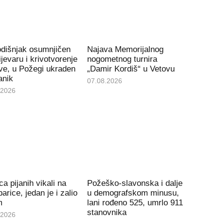
odišnjak osumnjičen
Najava Memorijalnog
ijevaru i krivotvorenje
nogometnog turnira
ve, u Požegi ukraden
„Damir Kordiš“ u Vetovu
anik
07.08.2026
.2026
ca pijanih vikali na
Požeško-slavonska i dalje
arice, jedan je i zalio
u demografskom minusu,
m
lani rođeno 525, umrlo 911
stanovnika
.2026