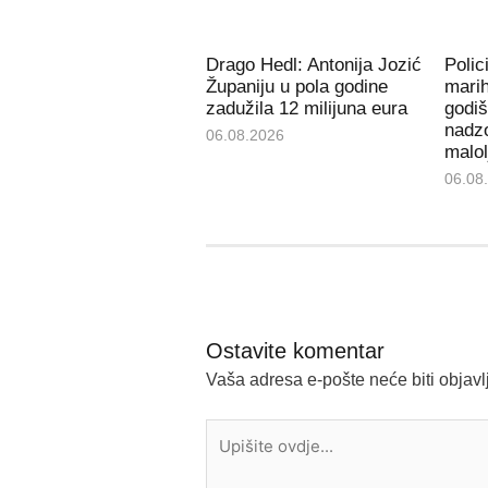
Drago Hedl: Antonija Jozić
Polic
Županiju u pola godine
mari
zadužila 12 milijuna eura
godiš
nadzo
06.08.2026
malol
06.08
Ostavite komentar
Vaša adresa e-pošte neće biti objavl
Upišite
ovdje...