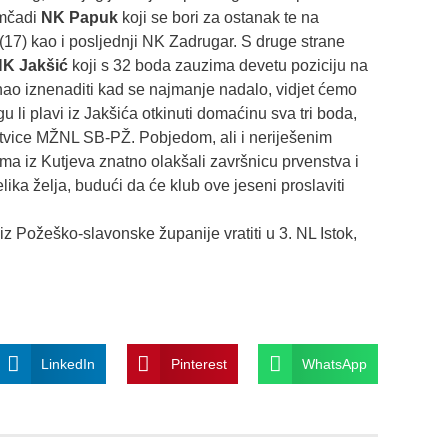
omčadi
NK Papuk
koji se bori za ostanak te na
 (17) kao i posljednji NK Zadrugar. S druge strane
K Jakšić
koji s 32 boda zauzima devetu poziciju na
znao iznenaditi kad se najmanje nadalo, vidjet ćemo
ogu li plavi iz Jakšića otkinuti domaćinu sva tri boda,
estvice MŽNL SB-PŽ. Pobjedom, ali i neriješenim
ma iz Kutjeva znatno olakšali završnicu prvenstva i
elika želja, budući da će klub ove jeseni proslaviti
iz Požeško-slavonske županije vratiti u 3. NL Istok,
LinkedIn
Pinterest
WhatsApp