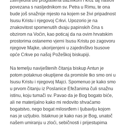
zavrijedila biti proglašena bazilikom i kroz taj naslov
povezana s nasljednikom sv. Petra u Rimu, te ona
bude još snažnije mjesto na kojem se živi pripadnost
Isusu Kristu i njegovoj Crkvi. Upozorio je na
znakovitost spomenutih dvaju papinskih čina s
obzirom na Voćin, kao poticaj da na ovim hrvatskim
prostorima ostanemo vjerni Isusu Kristu po zagovoru
njegove Majke, ukorijenjeni u zajedništvo Isusove
opće Crkve po našoj Požeškoj biskupiji.
Na temelju naviještenih čitanja biskup Antun je
potom potaknuo okupljene da promisle tko smo oni u
Isusu Kristu i njegovoj Majci. Spomenuo je kako smo
u prvom čitanju iz Poslanice Efežanima čuli snažnu
istinu, koju tumači sv. Pavao da je Bog bogato biće,
ali ne materijalno kako mi redovito shvaćamo
bogatstvo, nego bogat milosrđem i ljubavlju kojom
nas je uzljubio. Istaknuo je kako nas je Bog, unatoč
našem umiranju u zloći, sebičnosti i prijestupima