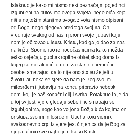
Istaknuo je kako mi nismo neki beznačajni pojedinci
izgubljeni na putovima ovoga svijeta, nego bića koja
niti u najtežim stanjima svoga života nismo otpisani
od Boga, nego njegova predraga svojina. On
vrednuje svakog od nas mjerom svoje ljubavi koju
nam je očitovao u Isusu Kristu, kad ga je dao za nas
na križu. Spomenuo je hodočasnicima kako možda
teško osjećaju gubitak topline obiteljskog doma iz
kojeg su morali otići u dom za starije i nemoćne
osobe, smatrajući da to nije ono što su željeli u
životu, ali neka se sjete da nam je Bog svojim
milosrđem i ljubavlju na koncu pripravio nebeski
dom, koji je naš konačni cilj i svrha. Potaknuo ih je da
u toj svijesti vjere gledaju sebe i ne smatraju se
izgubljenima, nego kao voljena Božja bića kojima on
pristupa svojim milosrđem. Utjeha koju vjernik
svakodnevno crpi iz vjere jest činjenica da je Bog za
njega učinio sve najbolje u Isusu Kristu.