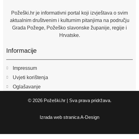
k
-
f
Požeški.hr je informativni portal koji izvještava o svim
aktualnim društvenim i kulturnim pitanjima na području
Grada Požege, Požeško slavonske županije, regije i
Hrvatske.
Informacije
Impressum
Uvjeti korištenja
Oglašavanje
© 2026 Požeški.hr | Sva prava pridržava.
Izrada web stranica
A-Design