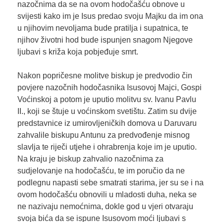
nazočnima da se na ovom hodočašću obnove u
svijesti kako im je Isus predao svoju Majku da im ona
u njihovim nevoljama bude pratilja i supatnica, te
njihov životni hod bude ispunjen snagom Njegove
ljubavi s križa koja pobjeđuje smrt.
Nakon popričesne molitve biskup je predvodio čin
povjere nazočnih hodočasnika Isusovoj Majci, Gospi
Voćinskoj a potom je uputio molitvu sv. Ivanu Pavlu
II., koji se štuje u voćinskom svetištu. Zatim su dvije
predstavnice iz umirovljeničkih domova u Daruvaru
zahvalile biskupu Antunu za predvođenje misnog
slavlja te riječi utjehe i ohrabrenja koje im je uputio.
Na kraju je biskup zahvalio nazočnima za
sudjelovanje na hodočašću, te im poručio da ne
podlegnu napasti sebe smatrati starima, jer su se i na
ovom hodočašću obnovili u mladosti duha, neka se
ne nazivaju nemoćnima, dokle god u vjeri otvaraju
svoja bića da se ispune Isusovom moći ljubavi s