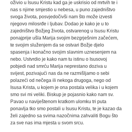
oživio u Isusu Kristu kad ga je uskrisio od mrtvih te i
nas s njime smjestio u nebesa, u puno zajedništvo
svoga života, posvjedočivši nam što može izvesti
njegovo milosrđe i ljubav. Dodao je kako je u to
zajedništvo Božjeg života, ostvarenog u Isusu Kristu
ponajprije ušla Marija svojim bezgrješnim začećem,
te svojim služenjem da se ostvari Božje djelo
spasenja i konačno svojim slavnim uznesenjem na
nebo. Ustvrdio je kako nam tu istinu o Isusovoj
pobjedi nad smrću Marija neprestano doziva u
svijest, pozivajući nas da ne razmišljamo o sebi
polazeći od nečega ili nekoga drugoga, nego od
Isusa Krista, u kojem je ona postala velika i u kojem
smo svi mi veliki. Biskup je pojasnio kako nam sv.
Pavao u naviještenom kratkom ulomku tri puta
ponavlja tko smo postali u Isusu Kristu, te je kazao da
želi zajedno sa svima nazočnima zahvaliti Bogu što
za sve nas ima mjesta u svom srcu.