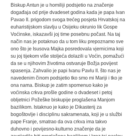
Biskup Antun je u homiliji podsjetio na značenje
događaja od prije dvadeset godina kada je papa Ivan
Pavao II. prigodom svoga trećeg posjeta Hrvatskoj na
euharistijskom slavlju u Osijeku okrunio lik Gospe
Voćinske, iskazavši joj time posebnu počast. Na taj
način nas je potaknuo da u tom liku prepoznamo sve
ono što je Isusova Majka posredovala vjernicima koji
su joj tijekom više stoljeća dolazili u Voćin, pomažući
da se u njihovim životima ostvaruje Božja povijest
spasenja. Zahvalio je papi Ivanu Pavlu II. što nas je
navedenim činom podsjetio tko smo mi Mariji i tko je
ona nama. Biskup je zatim spomenuo kako je
voćinska crkva prošle godine o dvadeset i petoj
obljetnici Požeške biskupije proglašena Manjom
bazilikom. Istaknuo je kako je Dikasterij za
bogoštovlje i disciplinu sakramenata, koji je u službi
pape Franje, smatrao da ova crkva ima takvo
duhovno i povijesno-kulturno značenje da je