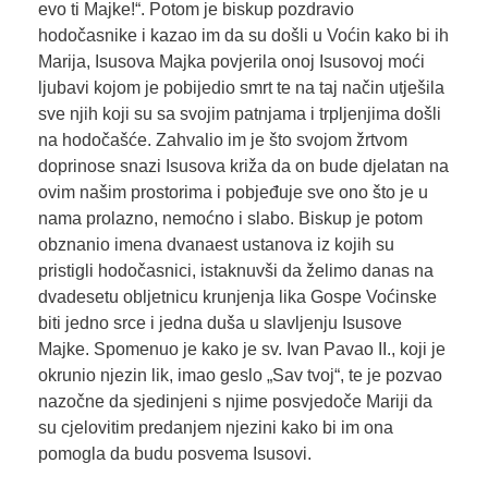
evo ti Majke!“. Potom je biskup pozdravio
hodočasnike i kazao im da su došli u Voćin kako bi ih
Marija, Isusova Majka povjerila onoj Isusovoj moći
ljubavi kojom je pobijedio smrt te na taj način utješila
sve njih koji su sa svojim patnjama i trpljenjima došli
na hodočašće. Zahvalio im je što svojom žrtvom
doprinose snazi Isusova križa da on bude djelatan na
ovim našim prostorima i pobjeđuje sve ono što je u
nama prolazno, nemoćno i slabo. Biskup je potom
obznanio imena dvanaest ustanova iz kojih su
pristigli hodočasnici, istaknuvši da želimo danas na
dvadesetu obljetnicu krunjenja lika Gospe Voćinske
biti jedno srce i jedna duša u slavljenju Isusove
Majke. Spomenuo je kako je sv. Ivan Pavao II., koji je
okrunio njezin lik, imao geslo „Sav tvoj“, te je pozvao
nazočne da sjedinjeni s njime posvjedoče Mariji da
su cjelovitim predanjem njezini kako bi im ona
pomogla da budu posvema Isusovi.