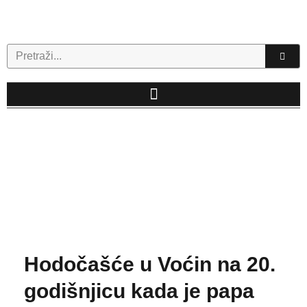
Skip
to
content
Search
Hodočašće u Voćin na 20.
godišnjicu kada je papa