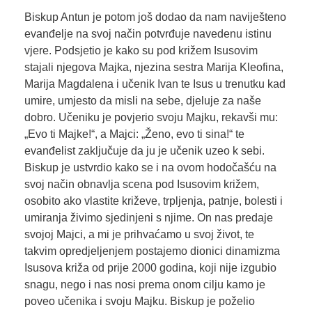
Biskup Antun je potom još dodao da nam naviješteno
evanđelje na svoj način potvrđuje navedenu istinu
vjere. Podsjetio je kako su pod križem Isusovim
stajali njegova Majka, njezina sestra Marija Kleofina,
Marija Magdalena i učenik Ivan te Isus u trenutku kad
umire, umjesto da misli na sebe, djeluje za naše
dobro. Učeniku je povjerio svoju Majku, rekavši mu:
„Evo ti Majke!“, a Majci: „Ženo, evo ti sina!“ te
evanđelist zaključuje da ju je učenik uzeo k sebi.
Biskup je ustvrdio kako se i na ovom hodočašću na
svoj način obnavlja scena pod Isusovim križem,
osobito ako vlastite križeve, trpljenja, patnje, bolesti i
umiranja živimo sjedinjeni s njime. On nas predaje
svojoj Majci, a mi je prihvaćamo u svoj život, te
takvim opredjeljenjem postajemo dionici dinamizma
Isusova križa od prije 2000 godina, koji nije izgubio
snagu, nego i nas nosi prema onom cilju kamo je
poveo učenika i svoju Majku. Biskup je poželio