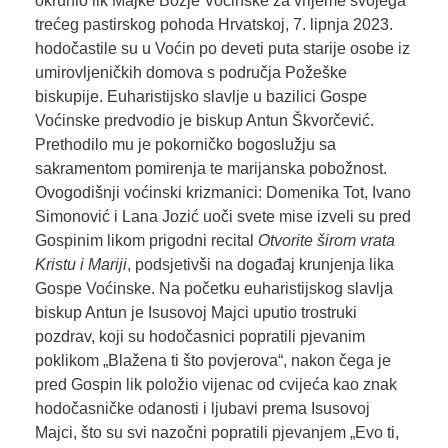
okrunio lik Majke Božje Voćinske za vrijeme svojega
trećeg pastirskog pohoda Hrvatskoj, 7. lipnja 2023.
hodočastile su u Voćin po deveti puta starije osobe iz
umirovljeničkih domova s područja Požeške
biskupije. Euharistijsko slavlje u bazilici Gospe
Voćinske predvodio je biskup Antun Škvorčević.
Prethodilo mu je pokorničko bogoslužju sa
sakramentom pomirenja te marijanska pobožnost.
Ovogodišnji voćinski krizmanici: Domenika Tot, Ivano
Simonović i Lana Jozić uoči svete mise izveli su pred
Gospinim likom prigodni recital
Otvorite širom vrata
Kristu i Mariji
, podsjetivši na događaj krunjenja lika
Gospe Voćinske. Na početku euharistijskog slavlja
biskup Antun je Isusovoj Majci uputio trostruki
pozdrav, koji su hodočasnici popratili pjevanim
poklikom „Blažena ti što povjerova“, nakon čega je
pred Gospin lik položio vijenac od cvijeća kao znak
hodočasničke odanosti i ljubavi prema Isusovoj
Majci, što su svi nazočni popratili pjevanjem „Evo ti,