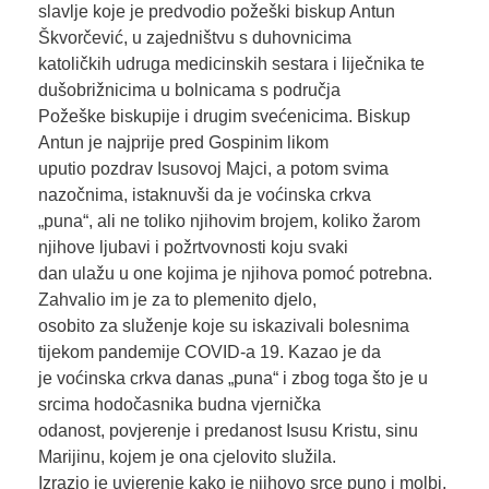
slavlje koje je predvodio požeški biskup Antun
Škvorčević, u zajedništvu s duhovnicima
katoličkih udruga medicinskih sestara i liječnika te
dušobrižnicima u bolnicama s područja
Požeške biskupije i drugim svećenicima. Biskup
Antun je najprije pred Gospinim likom
uputio pozdrav Isusovoj Majci, a potom svima
nazočnima, istaknuvši da je voćinska crkva
„puna“, ali ne toliko njihovim brojem, koliko žarom
njihove ljubavi i požrtvovnosti koju svaki
dan ulažu u one kojima je njihova pomoć potrebna.
Zahvalio im je za to plemenito djelo,
osobito za služenje koje su iskazivali bolesnima
tijekom pandemije COVID-a 19. Kazao je da
je voćinska crkva danas „puna“ i zbog toga što je u
srcima hodočasnika budna vjernička
odanost, povjerenje i predanost Isusu Kristu, sinu
Marijinu, kojem je ona cjelovito služila.
Izrazio je uvjerenje kako je njihovo srce puno i molbi,