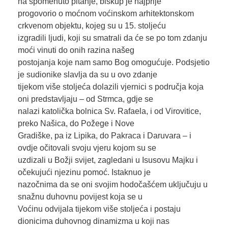
na spomenuto pitanje, biskup je najprije
progovorio o moćnom voćinskom arhitektonskom
crkvenom objektu, kojeg su u 15. stoljeću
izgradili ljudi, koji su smatrali da će se po tom zdanju
moći vinuti do onih razina našeg
postojanja koje nam samo Bog omogućuje. Podsjetio
je sudionike slavlja da su u ovo zdanje
tijekom više stoljeća dolazili vjernici s područja koja
oni predstavljaju – od Strmca, gdje se
nalazi katolička bolnica Sv. Rafaela, i od Virovitice,
preko Našica, do Požege i Nove
Gradiške, pa iz Lipika, do Pakraca i Daruvara – i
ovdje očitovali svoju vjeru kojom su se
uzdizali u Božji svijet, zagledani u Isusovu Majku i
očekujući njezinu pomoć. Istaknuo je
nazočnima da se oni svojim hodočašćem uključuju u
snažnu duhovnu povijest koja se u
Voćinu odvijala tijekom više stoljeća i postaju
dionicima duhovnog dinamizma u koji nas