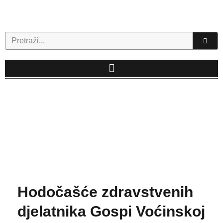
Skip
to
content
Search
Hodočašće zdravstvenih
djelatnika Gospi Voćinskoj