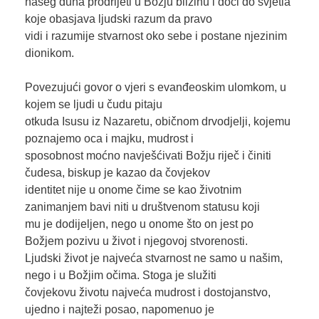
našeg duha prodrijeti u Božju blizinu i doći do svjetla
koje obasjava ljudski razum da pravo
vidi i razumije stvarnost oko sebe i postane njezinim
dionikom.
Povezujući govor o vjeri s evanđeoskim ulomkom, u
kojem se ljudi u čudu pitaju
otkuda Isusu iz Nazaretu, običnom drvodjelji, kojemu
poznajemo oca i majku, mudrost i
sposobnost moćno navješćivati Božju riječ i činiti
čudesa, biskup je kazao da čovjekov
identitet nije u onome čime se kao životnim
zanimanjem bavi niti u društvenom statusu koji
mu je dodijeljen, nego u onome što on jest po
Božjem pozivu u život i njegovoj stvorenosti.
Ljudski život je najveća stvarnost ne samo u našim,
nego i u Božjim očima. Stoga je služiti
čovjekovu životu najveća mudrost i dostojanstvo,
ujedno i najteži posao, napomenuo je