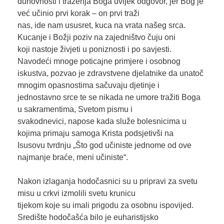
duhovnosti i traženja Boga uvijek odgovor, jer Bog je
već učinio prvi korak – on prvi traži
nas, ide nam ususret, kuca na vrata našeg srca.
Kucanje i Božji poziv na zajedništvo čuju oni
koji nastoje živjeti u poniznosti i po savjesti.
Navodeći mnoge poticajne primjere i osobnog
iskustva, pozvao je zdravstvene djelatnike da unatoč
mnogim opasnostima sačuvaju djetinje i
jednostavno srce te se nikada ne umore tražiti Boga
u sakramentima, Svetom pismu i
svakodnevici, napose kada služe bolesnicima u
kojima primaju samoga Krista podsjetivši na
Isusovu tvrdnju „Što god učiniste jednome od ove
najmanje braće, meni učiniste“.
Nakon izlaganja hodočasnici su u pripravi za svetu
misu u crkvi izmolili svetu krunicu
tijekom koje su imali prigodu za osobnu ispovijed.
Središte hodočašća bilo je euharistijsko