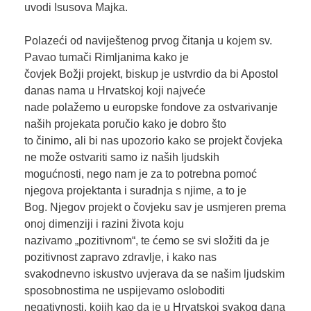
uvodi Isusova Majka.
Polazeći od naviještenog prvog čitanja u kojem sv.
Pavao tumači Rimljanima kako je
čovjek Božji projekt, biskup je ustvrdio da bi Apostol
danas nama u Hrvatskoj koji najveće
nade polažemo u europske fondove za ostvarivanje
naših projekata poručio kako je dobro što
to činimo, ali bi nas upozorio kako se projekt čovjeka
ne može ostvariti samo iz naših ljudskih
mogućnosti, nego nam je za to potrebna pomoć
njegova projektanta i suradnja s njime, a to je
Bog. Njegov projekt o čovjeku sav je usmjeren prema
onoj dimenziji i razini života koju
nazivamo „pozitivnom“, te ćemo se svi složiti da je
pozitivnost zapravo zdravlje, i kako nas
svakodnevno iskustvo uvjerava da se našim ljudskim
sposobnostima ne uspijevamo osloboditi
negativnosti, kojih kao da je u Hrvatskoj svakog dana