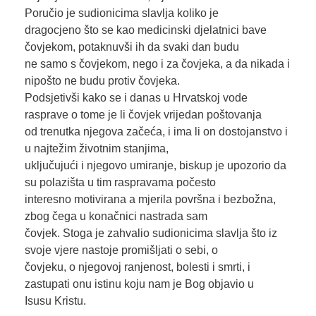
Poručio je sudionicima slavlja koliko je
dragocjeno što se kao medicinski djelatnici bave
čovjekom, potaknuvši ih da svaki dan budu
ne samo s čovjekom, nego i za čovjeka, a da nikada i
nipošto ne budu protiv čovjeka.
Podsjetivši kako se i danas u Hrvatskoj vode
rasprave o tome je li čovjek vrijedan poštovanja
od trenutka njegova začeća, i ima li on dostojanstvo i
u najtežim životnim stanjima,
uključujući i njegovo umiranje, biskup je upozorio da
su polazišta u tim raspravama počesto
interesno motivirana a mjerila površna i bezbožna,
zbog čega u konačnici nastrada sam
čovjek. Stoga je zahvalio sudionicima slavlja što iz
svoje vjere nastoje promišljati o sebi, o
čovjeku, o njegovoj ranjenost, bolesti i smrti, i
zastupati onu istinu koju nam je Bog objavio u
Isusu Kristu.