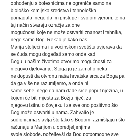
ophođenju s bolesnicima ne ograniče samo na
biološko-kemijska sredstva i tehnološka
pomagala, nego da im pristupe i svojom vjerom, te na
taj način stvaraju ozračje za one
mogućnosti koje ne može ostvariti znanost i tehnika,
nego samo Bog. Rekao je kako nas
Marija stoljećima i u voćinskom svetištu uvjerava da
se čuda mogu događati samo onda kad
Bogu u našim životima otvorimo mogućnosti za
njegovo djelovanje. Stoga ju je zamolio neka
ne dopusti da otvrdnu naša hrvatska srca za Boga pa
da ga više ne razumijemo, a onda ni
same sebe, nego da nam dade srce poput njezina, u
kojem će biti mjesta za Božju riječ, za
njegovu istinu o čovjeku i za sve ono pozitivno što
Bog može ostvariti u nama. Zahvalio je
sudionicima slavlja što tako s Bogom razmišljaju i što
računaju s Marijom u opredjeljenjima
svoje slobode, poželjevši da Bog potpomogne sve