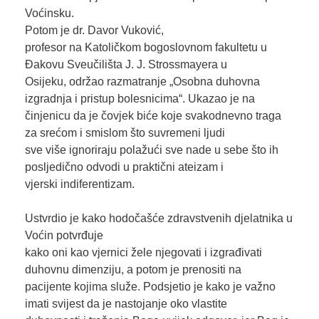
Voćinsku.
Potom je dr. Davor Vuković,
profesor na Katoličkom bogoslovnom fakultetu u
Đakovu Sveučilišta J. J. Strossmayera u
Osijeku, održao razmatranje „Osobna duhovna
izgradnja i pristup bolesnicima“. Ukazao je na
činjenicu da je čovjek biće koje svakodnevno traga
za srećom i smislom što suvremeni ljudi
sve više ignoriraju polažući sve nade u sebe što ih
posljedično odvodi u praktični ateizam i
vjerski indiferentizam.
Ustvrdio je kako hodočašće zdravstvenih djelatnika u
Voćin potvrđuje
kako oni kao vjernici žele njegovati i izgrađivati
duhovnu dimenziju, a potom je prenositi na
pacijente kojima služe. Podsjetio je kako je važno
imati svijest da je nastojanje oko vlastite