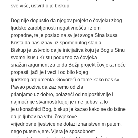
sve više, ustvrdio je biskup.
Bog nije dopustio da njegov projekt o čovjeku zbog
ljudske zarobljenosti negativnošću i zlom
propadne, te je poslao na svijet svoga Sina Isusa
Krista da nas izbavi iz spomenutog stanja.
Biskup je ustvrdio da je inicijativa koju je Bog u Sinu
svome Isusu Kristu poduzeo za čovjeka
snažan argument za to da Božji projekt čovjeka neće
propasti, jači je i veći i od bilo kojeg
ljudskog argumenta. Govoreći o tome kako nas sv.
Pavao poziva da zaziremo od zla i
prianjamo uz dobro, polazeći od najpozitivnije i
najmoćnije stvarnosti kojoj je ime ljubav, a to
je u konačnici Bog, biskup je kazao kako se do istine
da je ljubav na vrhu čovjekove
vrijednosne ljestvice ne dolazi znanstvenim putem,
nego putem vjere. Vjera je sposobnost