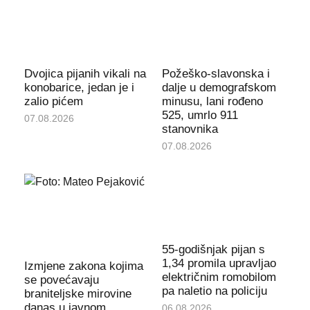
Dvojica pijanih vikali na
Požeško-slavonska i
konobarice, jedan je i
dalje u demografskom
zalio pićem
minusu, lani rođeno
525, umrlo 911
07.08.2026
stanovnika
07.08.2026
55-godišnjak pijan s
1,34 promila upravljao
Izmjene zakona kojima
električnim romobilom
se povećavaju
pa naletio na policiju
braniteljske mirovine
danas u javnom
06.08.2026