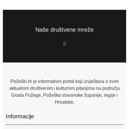
Naše društvene mreže
F
a
c
e
b
o
o
k
-
f
Požeški.hr je informativni portal koji izvještava o svim
aktualnim društvenim i kulturnim pitanjima na području
Grada Požege, Požeško slavonske županije, regije i
Hrvatske.
Informacije