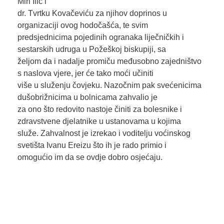
Miri Ilić i
dr. Tvrtku Kovačeviću za njihov doprinos u
organizaciji ovog hodočašća, te svim
predsjednicima pojedinih ogranaka liječničkih i
sestarskih udruga u Požeškoj biskupiji, sa
željom da i nadalje promiču međusobno zajedništvo
s naslova vjere, jer će tako moći učiniti
više u služenju čovjeku. Nazočnim pak svećenicima
dušobrižnicima u bolnicama zahvalio je
za ono što redovito nastoje činiti za bolesnike i
zdravstvene djelatnike u ustanovama u kojima
služe. Zahvalnost je izrekao i voditelju voćinskog
svetišta Ivanu Ereizu što ih je rado primio i
omogućio im da se ovdje dobro osjećaju.