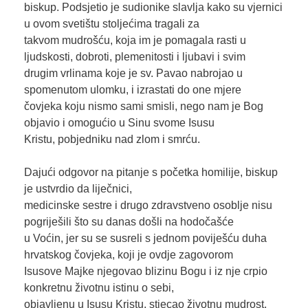
biskup. Podsjetio je sudionike slavlja kako su vjernici
u ovom svetištu stoljećima tragali za
takvom mudrošću, koja im je pomagala rasti u
ljudskosti, dobroti, plemenitosti i ljubavi i svim
drugim vrlinama koje je sv. Pavao nabrojao u
spomenutom ulomku, i izrastati do one mjere
čovjeka koju nismo sami smisli, nego nam je Bog
objavio i omogućio u Sinu svome Isusu
Kristu, pobjedniku nad zlom i smrću.
Dajući odgovor na pitanje s početka homilije, biskup
je ustvrdio da liječnici,
medicinske sestre i drugo zdravstveno osoblje nisu
pogriješili što su danas došli na hodočašće
u Voćin, jer su se susreli s jednom poviješću duha
hrvatskog čovjeka, koji je ovdje zagovorom
Isusove Majke njegovao blizinu Bogu i iz nje crpio
konkretnu životnu istinu o sebi,
objavljenu u Isusu Kristu, stjecao životnu mudrost.