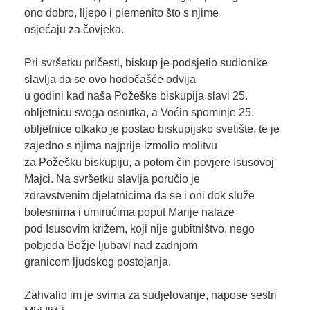
ono dobro, lijepo i plemenito što s njime
osjećaju za čovjeka.
Pri svršetku pričesti, biskup je podsjetio sudionike
slavlja da se ovo hodočašće odvija
u godini kad naša Požeške biskupija slavi 25.
obljetnicu svoga osnutka, a Voćin spominje 25.
obljetnice otkako je postao biskupijsko svetište, te je
zajedno s njima najprije izmolio molitvu
za Požešku biskupiju, a potom čin povjere Isusovoj
Majci. Na svršetku slavlja poručio je
zdravstvenim djelatnicima da se i oni dok služe
bolesnima i umirućima poput Marije nalaze
pod Isusovim križem, koji nije gubitništvo, nego
pobjeda Božje ljubavi nad zadnjom
granicom ljudskog postojanja.
Zahvalio im je svima za sudjelovanje, napose sestri