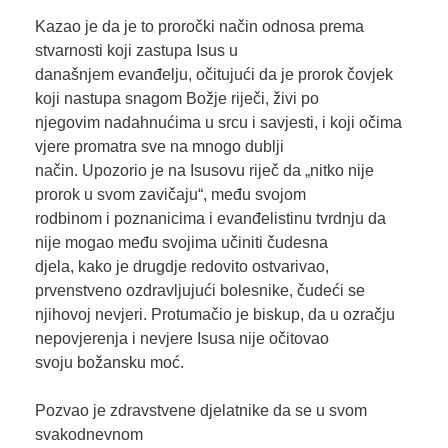
Kazao je da je to proročki način odnosa prema
stvarnosti koji zastupa Isus u
današnjem evanđelju, očitujući da je prorok čovjek
koji nastupa snagom Božje riječi, živi po
njegovim nadahnućima u srcu i savjesti, i koji očima
vjere promatra sve na mnogo dublji
način. Upozorio je na Isusovu riječ da „nitko nije
prorok u svom zavičaju“, među svojom
rodbinom i poznanicima i evanđelistinu tvrdnju da
nije mogao među svojima učiniti čudesna
djela, kako je drugdje redovito ostvarivao,
prvenstveno ozdravljujući bolesnike, čudeći se
njihovoj nevjeri. Protumačio je biskup, da u ozračju
nepovjerenja i nevjere Isusa nije očitovao
svoju božansku moć.
Pozvao je zdravstvene djelatnike da se u svom
svakodnevnom