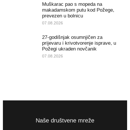
Muškarac pao s mopeda na
makadamskom putu kod Požege,
prevezen u bolnicu
07.08.2026
27-godišnjak osumnjičen za
prijevaru i krivotvorenje isprave, u
Požegi ukraden novčanik
07.08.2026
Naše društvene mreže