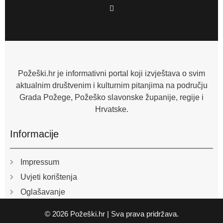
F
a
c
e
b
o
o
k
-
f
Požeški.hr je informativni portal koji izvještava o svim
aktualnim društvenim i kulturnim pitanjima na području
Grada Požege, Požeško slavonske županije, regije i
Hrvatske.
Informacije
Impressum
Uvjeti korištenja
Oglašavanje
© 2026 Požeški.hr | Sva prava pridržava.