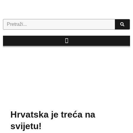
Skip
to
content
Search
Hrvatska je treća na
svijetu!