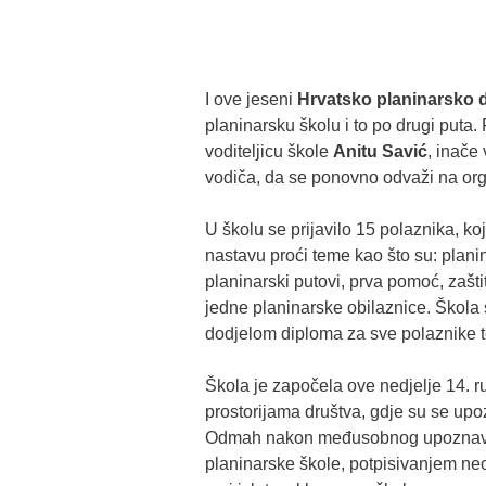
I ove jeseni
Hrvatsko planinarsko 
planinarsku školu i to po drugi puta. 
voditeljicu škole
Anitu Savić
, inače
vodiča, da se ponovno odvaži na org
U školu se prijavilo 15 polaznika, koj
nastavu proći teme kao što su: plan
planinarski putovi, prva pomoć, zaštit
jedne planinarske obilaznice. Škola
dodjelom diploma za sve polaznike t
Škola je započela ove nedjelje 14. r
prostorijama društva, gdje su se upoz
Odmah nakon međusobnog upoznavan
planinarske škole, potpisivanjem neop