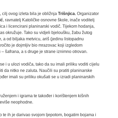
 cilj ovog izleta bila je obližnja
Trišnjica.
Organizator
ić
, ravnatelj Katoličke osnovne škole, inače voditelj
a i licencirani planinarski vodič. Tijekom hodanja,
 nas okružuje. Tako su vidjeli bjeloušku, žabu žutog
, a od biljaka metvicu, ariš (jedinu listopadnu
ročito je dojmljiv bio mrazovac koji izgledom
 – šafrana, a s druge je strane iznimno otrovan.
e i u ulozi vodiča, tako da su imali priliku voditi cijelu
ti da nitko ne zaluta. Naučili su pratiti planinarske
đer imali su priliku okušati se u izradi planinarskih
druženjem i igrama te također i korištenjem kišnih
reviše neophodne.
io te ih je darivao svojom ljepotom, bogatim bojama i