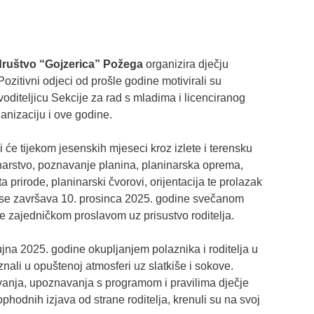
društvo “Gojzerica” Požega
organizira dječju
Pozitivni odjeci od prošle godine motivirali su
 voditeljicu Sekcije za rad s mladima i licenciranog
anizaciju i ove godine.
i će tijekom jesenskih mjeseci kroz izlete i terensku
inarstvo, poznavanje planina, planinarska oprema,
a prirode, planinarski čvorovi, orijentacija te prolazak
 se završava 10. prosinca 2025. godine svečanom
e zajedničkom proslavom uz prisustvo roditelja.
ujna 2025. godine okupljanjem polaznika i roditelja u
nali u opuštenoj atmosferi uz slatkiše i sokove.
ja, upoznavanja s programom i pravilima dječje
hodnih izjava od strane roditelja, krenuli su na svoj