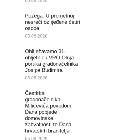
05.08.2026
Požega: U prometnoj
nesreći ozlijeđene četiri
osobe
05.08.2026
Obilježavamo 31.
obljetnicu VRO Oluja –
poruka gradonačelnika
Josipa Budimira
05.08.2026
Čestitka
gradonačelnika
Miličevića povodom
Dana pobjede i
domovinske
zahvalnosti te Dana
hrvatskih branitelja
05.08.2026