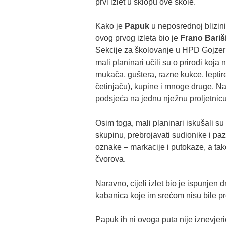
prvi izlet u sklopu ove škole.
Kako je
Papuk
u neposrednoj blizini,
ovog prvog izleta bio je
Frano Bariš
Sekcije za školovanje u HPD Gojzeric
mali planinari učili su o prirodi koja
mukača, guštera, razne kukce, leptire
četinjaču), kupine i mnoge druge. Na
podsjeća na jednu nježnu proljetnicu
Osim toga, mali planinari iskušali su s
skupinu, prebrojavati sudionike i pazi
oznake – markacije i putokaze, a tako
čvorova.
Naravno, cijeli izlet bio je ispunjen 
kabanica koje im srećom nisu bile p
Papuk ih ni ovoga puta nije iznevjer