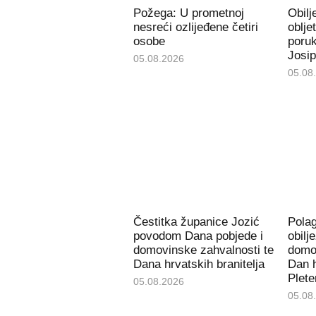
Požega: U prometnoj
Obil
nesreći ozlijeđene četiri
oblje
osobe
poru
Josip
05.08.2026
05.08
Čestitka županice Jozić
Pola
povodom Dana pobjede i
obilj
domovinske zahvalnosti te
domov
Dana hrvatskih branitelja
Dan h
Plete
05.08.2026
05.08