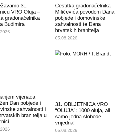
ježavamo 31.
Čestitka gradonačelnika
tnicu VRO Oluja –
Miličevića povodom Dana
ka gradonačelnika
pobjede i domovinske
a Budimira
zahvalnosti te Dana
hrvatskih branitelja
.2026
05.08.2026
ganjem vijenaca
ežen Dan pobjede i
31. OBLJETNICA VRO
inske zahvalnosti i
“OLUJA”: 1000 oluja, ali
rvatskih branitelja u
samo jedna slobode
rnici
vrijedna!
.2026
05.08.2026