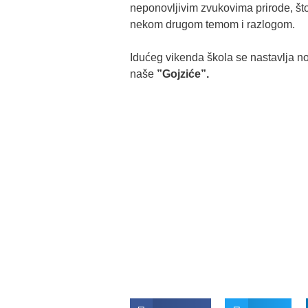
neponovljivim zvukovima prirode, što 
nekom drugom temom i razlogom.
Idućeg vikenda škola se nastavlja n
naše
”Gojziće”.