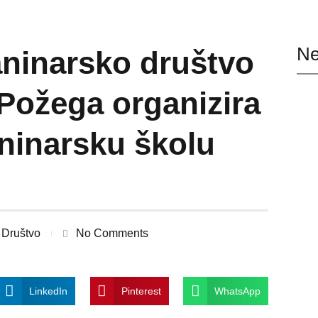
Ne
aninarsko društvo
Požega organizira
aninarsku školu
Društvo
No Comments
LinkedIn
Pinterest
WhatsApp