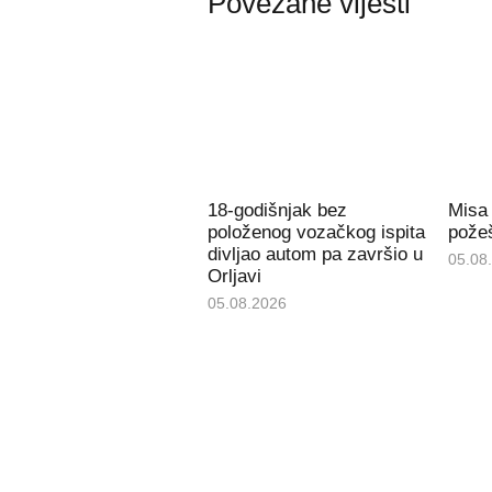
Povezane vijesti
18-godišnjak bez
Misa
položenog vozačkog ispita
požeš
divljao autom pa završio u
05.08
Orljavi
05.08.2026