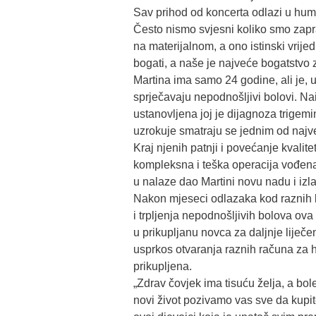
Sav prihod od koncerta odlazi u hum
Često nismo svjesni koliko smo zapra
na materijalnom, a ono istinski vrij
bogati, a naše je najveće bogatstvo z
Martina ima samo 24 godine, ali je, u
sprječavaju nepodnošljivi bolovi. Nai
ustanovljena joj je dijagnoza trigemi
uzrokuje smatraju se jednim od najve
Kraj njenih patnji i povećanje kvalite
kompleksna i teška operacija vođena 
u nalaze dao Martini novu nadu i izla
Nakon mjeseci odlazaka kod raznih l
i trpljenja nepodnošljivih bolova ov
u prikupljanu novca za daljnje liječe
usprkos otvaranja raznih računa za 
prikupljena.
„Zdrav čovjek ima tisuću želja, a bol
novi život pozivamo vas sve da kupi