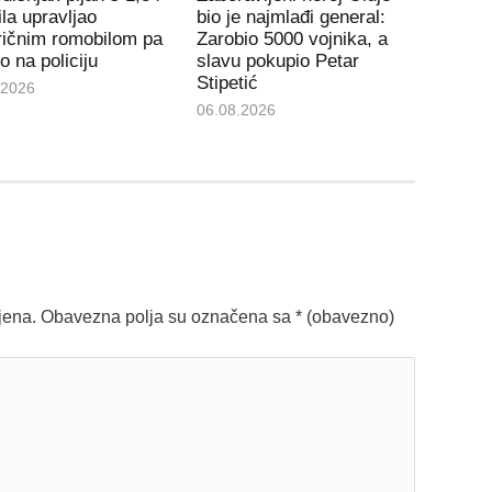
la upravljao
bio je najmlađi general:
ričnim romobilom pa
Zarobio 5000 vojnika, a
io na policiju
slavu pokupio Petar
Stipetić
.2026
06.08.2026
jena.
Obavezna polja su označena sa
* (obavezno)