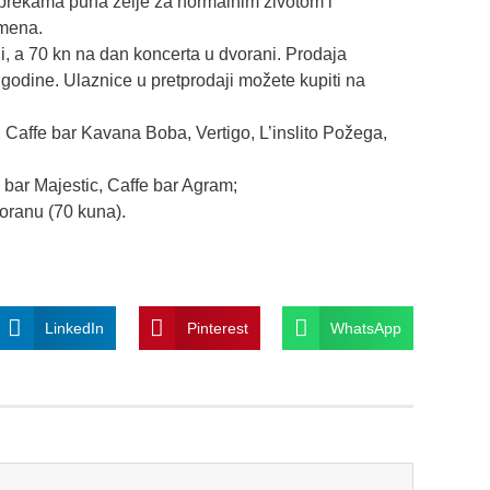
reprekama puna želje za normalnim životom i
omena.
ji, a 70 kn na dan koncerta u dvorani. Prodaja
godine. Ulaznice u pretprodaji možete kupiti na
affe bar Kavana Boba, Vertigo, L’inslito Požega,
bar Majestic, Caffe bar Agram;
ranu (70 kuna).
LinkedIn
Pinterest
WhatsApp