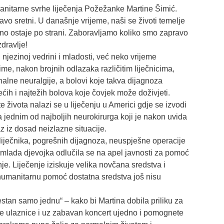
anitarne svrhe liječenja Požežanke Martine Šimić.
vo sretni. U današnje vrijeme, naši se životi temelje
edno ostaje po strani. Zaboravljamo koliko smo zapravo
dravlje!
 njezinoj vedrini i mladosti, već neko vrijeme
me, nakon brojnih odlazaka različitim liječnicima,
nalne neuralgije, a bolovi koje takva dijagnoza
ćih i najtežih bolova koje čovjek može doživjeti.
te života nalazi se u liječenju u Americi gdje se izvodi
jednim od najboljih neurokirurga koji je nakon uvida
z iz dosad neizlazne situacije.
iječnika, pogrešnih dijagnoza, neuspješne operacije
a mlada djevojka odlučila se na apel javnosti za pomoć
nje. Liječenje iziskuje velika novčana sredstva i
humanitarnu pomoć dostatna sredstva još nisu
estan samo jednu“ – kako bi Martina dobila priliku za
te ulaznice i uz zabavan koncert ujedno i pomognete