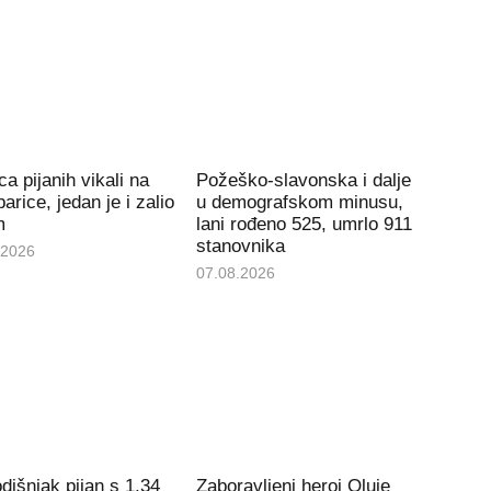
ca pijanih vikali na
Požeško-slavonska i dalje
arice, jedan je i zalio
u demografskom minusu,
m
lani rođeno 525, umrlo 911
stanovnika
.2026
07.08.2026
dišnjak pijan s 1,34
Zaboravljeni heroj Oluje