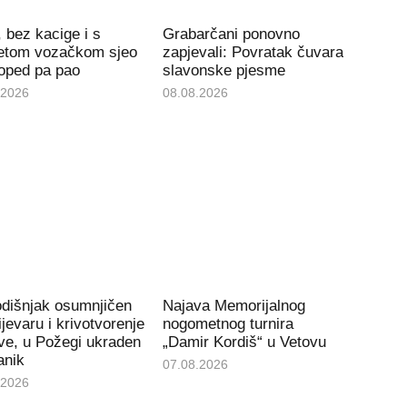
, bez kacige i s
Grabarčani ponovno
etom vozačkom sjeo
zapjevali: Povratak čuvara
oped pa pao
slavonske pjesme
.2026
08.08.2026
odišnjak osumnjičen
Najava Memorijalnog
ijevaru i krivotvorenje
nogometnog turnira
ve, u Požegi ukraden
„Damir Kordiš“ u Vetovu
anik
07.08.2026
.2026