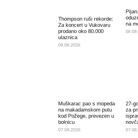
Pijan
oduz
Thompson ruši rekorde:
na m
Za koncert u Vukovaru
prodano oko 80.000
08.08
ulaznica
08.08.2026
Muškarac pao s mopeda
27-g
na makadamskom putu
za pr
kod Požege, prevezen u
ispra
bolnicu
novč
07.08.2026
07.08