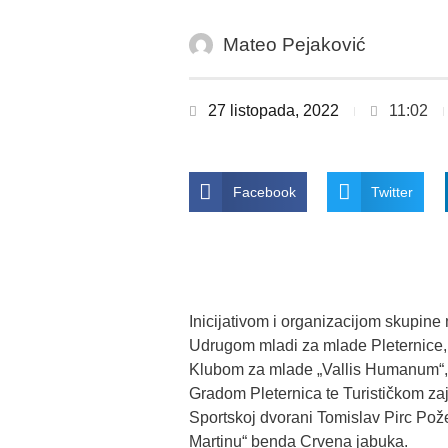
Mateo Pejaković
27 listopada, 2022
11:02
Facebook
Twitter
Inicijativom i organizacijom skupine
Udrugom mladi za mlade Pleternice,
Klubom za mlade „Vallis Humanum“
Gradom Pleternica te Turističkom z
Sportskoj dvorani Tomislav Pirc Pož
Martinu“ benda Crvena jabuka.