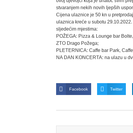
ovoj djevojci koja je unatoč svim p
stvaranjem nekih novih ljepših usp
Cijena ulaznice je 50 kn u pretproda
ulaznica kreće u subotu 29.10.2022. 
sljedećim mjestima:
POŽEGA: Pizza & Lounge bar Bolte, C
ZTO Drago Požega;
PLETERNICA: Caffe bar Park, Caffe 
NA DAN KONCERTA: na ulazu u dvo
Facebook
Twitter