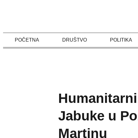
Skip
to
content
POČETNA
DRUŠTVO
POLITIKA
Humanitarni
Jabuke u Pož
Martinu