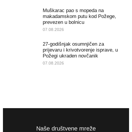
Muškarac pao s mopeda na
makadamskom putu kod Požege,
prevezen u bolnicu
07.08.2026
27-godišnjak osumnjičen za
prijevaru i krivotvorenje isprave, u
Požegi ukraden novčanik
07.08.2026
Naše društvene mreže