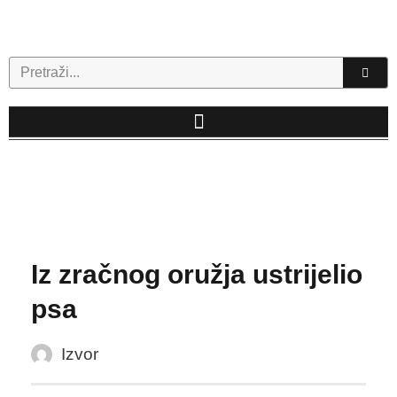
Skip
to
content
Search
Iz zračnog oružja ustrijelio
psa
Izvor