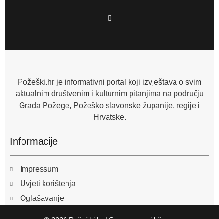
F
a
c
e
b
o
o
k
-
f
Požeški.hr je informativni portal koji izvještava o svim
aktualnim društvenim i kulturnim pitanjima na području
Grada Požege, Požeško slavonske županije, regije i
Hrvatske.
Informacije
Impressum
Uvjeti korištenja
Oglašavanje