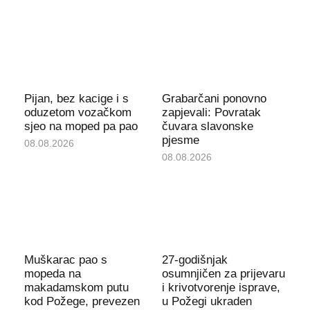
Pijan, bez kacige i s
Grabarčani ponovno
oduzetom vozačkom
zapjevali: Povratak
sjeo na moped pa pao
čuvara slavonske
pjesme
08.08.2026
08.08.2026
Muškarac pao s
27-godišnjak
mopeda na
osumnjičen za prijevaru
makadamskom putu
i krivotvorenje isprave,
kod Požege, prevezen
u Požegi ukraden