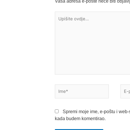
Vaša adresa e-pošte neće biti objavl
Upišite
ovdje...
Ime*
E-
pošt
Spremi moje ime, e-poštu i web-s
kada budem komentirao.