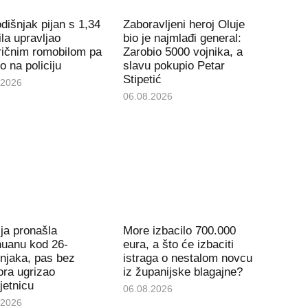
dišnjak pijan s 1,34
Zaboravljeni heroj Oluje
la upravljao
bio je najmlađi general:
ričnim romobilom pa
Zarobio 5000 vojnika, a
io na policiju
slavu pokupio Petar
Stipetić
.2026
06.08.2026
ija pronašla
More izbacilo 700.000
huanu kod 26-
eura, a što će izbaciti
njaka, pas bez
istraga o nestalom novcu
ra ugrizao
iz županijske blagajne?
jetnicu
06.08.2026
.2026