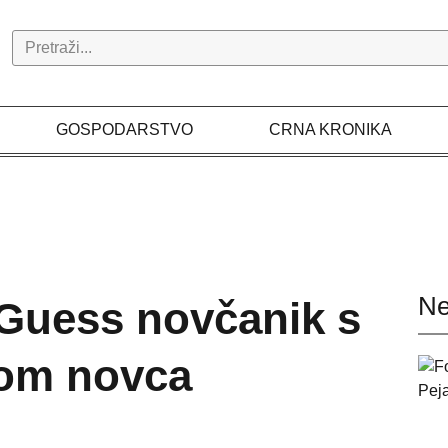
Search
GOSPODARSTVO
CRNA KRONIKA
Ne
 Guess novčanik s
som novca