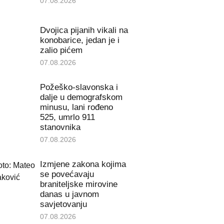
07.08.2026
Dvojica pijanih vikali na
konobarice, jedan je i
zalio pićem
07.08.2026
Požeško-slavonska i
dalje u demografskom
minusu, lani rođeno
525, umrlo 911
stanovnika
07.08.2026
Izmjene zakona kojima
se povećavaju
braniteljske mirovine
danas u javnom
savjetovanju
07.08.2026