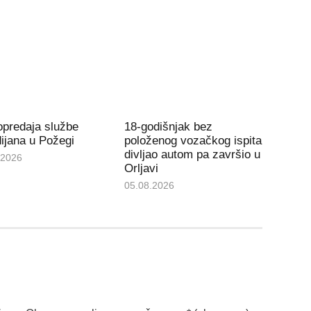
opredaja službe
18-godišnjak bez
ijana u Požegi
položenog vozačkog ispita
divljao autom pa završio u
.2026
Orljavi
05.08.2026