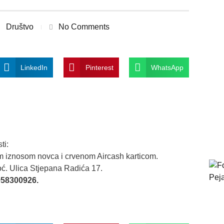
Društvo
No Comments
LinkedIn
Pinterest
WhatsApp
ti:
 iznosom novca i crvenom Aircash karticom.
noć. Ulica Stjepana Radića 17.
58300926.