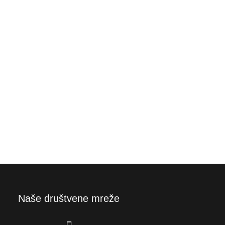
Naše društvene mreže
F