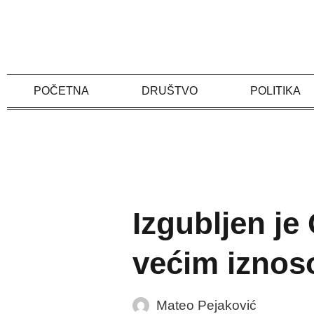
Skip
to
content
POČETNA
DRUŠTVO
POLITIKA
Izgubljen je
većim izno
Mateo Pejaković