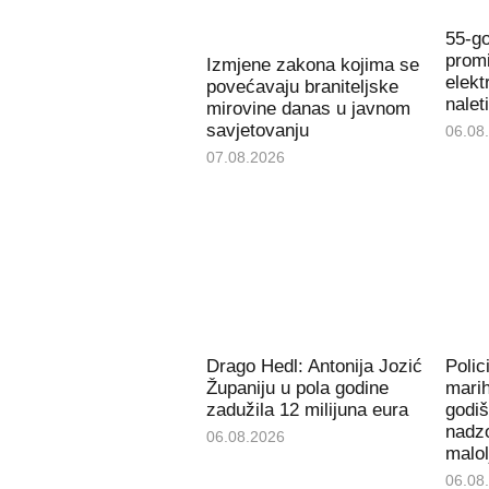
55-go
promi
Izmjene zakona kojima se
elekt
povećavaju braniteljske
nalet
mirovine danas u javnom
savjetovanju
06.08
07.08.2026
Drago Hedl: Antonija Jozić
Polic
Županiju u pola godine
mari
zadužila 12 milijuna eura
godiš
nadzo
06.08.2026
malol
06.08