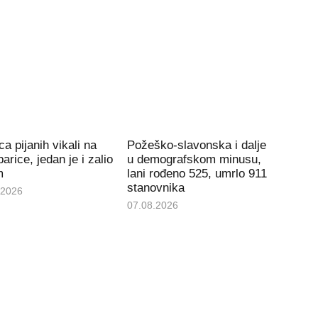
ca pijanih vikali na
Požeško-slavonska i dalje
arice, jedan je i zalio
u demografskom minusu,
m
lani rođeno 525, umrlo 911
stanovnika
.2026
07.08.2026