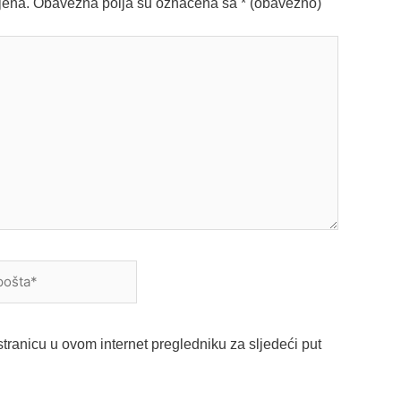
jena.
Obavezna polja su označena sa
* (obavezno)
a*
tranicu u ovom internet pregledniku za sljedeći put