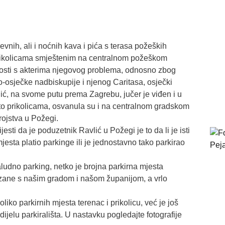
vnih, ali i noćnih kava i pića s terasa požeških
prikolicama smještenim na centralnom požeškom
nosti s akterima njegovog problema, odnosno zbog
osječke nadbiskupije i njenog Caritasa, osječki
ić, na svome putu prema Zagrebu, jučer je viđen i u
o prikolicama, osvanula su i na centralnom gradskom
rojstva u Požegi.
esti da je poduzetnik Ravlić u Požegi je to da li je isti
esta platio parkinge ili je jednostavno tako parkirao
udno parking, netko je brojna parkirna mjesta
zane s našim gradom i našom županijom, a vrlo
oliko parkirnih mjesta terenac i prikolicu, već je još
ijelu parkirališta. U nastavku pogledajte fotografije