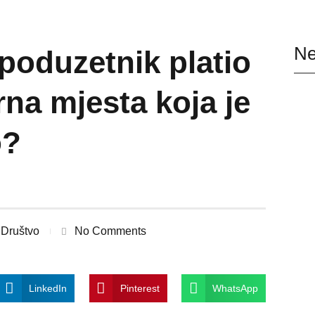
Ne
 poduzetnik platio
rna mjesta koja je
o?
Društvo
No Comments
LinkedIn
Pinterest
WhatsApp