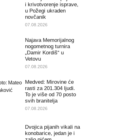
i krivotvorenje isprave,
u Požegi ukraden
novčanik
07.08.2026
Najava Memorijalnog
nogometnog turnira
„Damir Kordiš“ u
Vetovu
07.08.2026
Medved: Mirovine će
rasti za 201.304 ljudi.
To je više od 70 posto
svih branitelja
07.08.2026
Dvojica pijanih vikali na
konobarice, jedan je i
zalio pićem