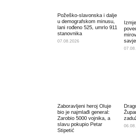
Požeško-slavonska i dalje
u demografskom minusu,
Izmj
lani rođeno 525, umrlo 911
poveć
stanovnika
miro
savje
07.08.2026
07.08
Zaboravljeni heroj Oluje
Drago
bio je najmlađi general:
Župan
Zarobio 5000 vojnika, a
zaduž
slavu pokupio Petar
06.08
Stipetić