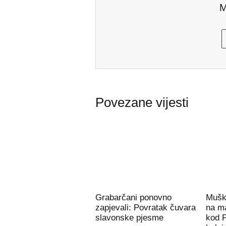
M
Povezane vijesti
Grabarčani ponovno
Mušk
zapjevali: Povratak čuvara
na m
slavonske pjesme
kod 