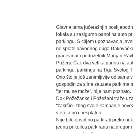
Glavna tema jučerašnjih poslijepodne
lokala su zasigurno panoi na auto 
parkingu. S ciljem upoznavanja jav
neisplate navodnog duga Đakovačko-
građevinar i poduzetnik Marijan Ravl
Požegi. Čak dva velika panoa na aut
parkingu, parkingu na Trgu Svetog T
Ono što je još zanimljivije od same vij
gospodin za silna zauzeta parkirna mj
“jer mu se može”, nije nam poznato.
Dok Požežanke i Požežani traže uzal
“zakrčio” zbog svoje kampanje neve
vjerojatno i besplatno.
Nije bilo dovoljno parkirati preko nek
jedna prikolica parkirana na drugom d