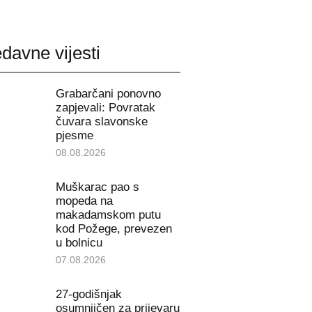
davne vijesti
Grabarčani ponovno
zapjevali: Povratak
čuvara slavonske
pjesme
08.08.2026
Muškarac pao s
mopeda na
makadamskom putu
kod Požege, prevezen
u bolnicu
07.08.2026
27-godišnjak
osumnjičen za prijevaru