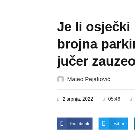
Je li osječki
brojna parki
jučer zauze
Mateo Pejaković
2 srpnja, 2022
05:46
Facebook
Twitter