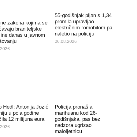
55-godišnjak pijan s 1,34
promila upravljao
ene zakona kojima se
električnim romobilom pa
avaju braniteljske
naletio na policiju
vine danas u javnom
tovanju
06.08.2026
.2026
 Hedl: Antonija Jozić
Policija pronašla
iju u pola godine
marihuanu kod 26-
ila 12 milijuna eura
godišnjaka, pas bez
nadzora ugrizao
.2026
maloljetnicu