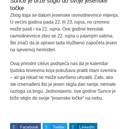
Sunce je brže stiglo do svoje jesenske
točke
Zbog toga se datum jesenske ravnodnevnice mijenja.
U većini godina pada 22. ili 23. rujna, no iznimno
može pasti i na 21. rujna. Ove godine trenutak
ravnodnevnice zbio se 22. rujna u jutarnjim satima,
što znači da je upravo tada službeno započela jesen
na sjevernoj hemisferi.
Ovaj prirodni ciklus podsjeća nas da je kalendar
ljudska tvorevina koja pokušava pratiti ritam svemira
– ali ga nikad ne može savršeno uhvatiti. Zato, ako
ste iznenađeni što je jesen stigla dan ranije, nemate
razloga za brigu. Jednostavno, ove godine Sunce je
brže stiglo do svoje “jesenske točke” na nebu.
Facebook
Twitter
LinkedIn