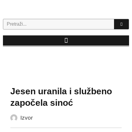
Skip
to
content
Search
Jesen uranila i službeno
započela sinoć
Izvor