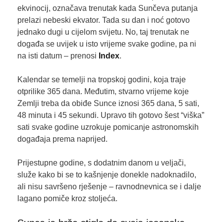
ekvinocij, označava trenutak kada Sunčeva putanja
prelazi nebeski ekvator. Tada su dan i noć gotovo
jednako dugi u cijelom svijetu. No, taj trenutak ne
događa se uvijek u isto vrijeme svake godine, pa ni
na isti datum – prenosi
Index
.
Kalendar se temelji na tropskoj godini, koja traje
otprilike 365 dana. Međutim, stvarno vrijeme koje
Zemlji treba da obiđe Sunce iznosi 365 dana, 5 sati,
48 minuta i 45 sekundi. Upravo tih gotovo šest “viška”
sati svake godine uzrokuje pomicanje astronomskih
događaja prema naprijed.
Prijestupne godine, s dodatnim danom u veljači,
služe kako bi se to kašnjenje donekle nadoknadilo,
ali nisu savršeno rješenje – ravnodnevnica se i dalje
lagano pomiče kroz stoljeća.