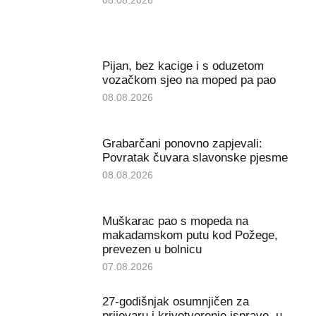
Pijan, bez kacige i s oduzetom
vozačkom sjeo na moped pa pao
08.08.2026
Grabarčani ponovno zapjevali:
Povratak čuvara slavonske pjesme
08.08.2026
Muškarac pao s mopeda na
makadamskom putu kod Požege,
prevezen u bolnicu
07.08.2026
27-godišnjak osumnjičen za
prijevaru i krivotvorenje isprave, u