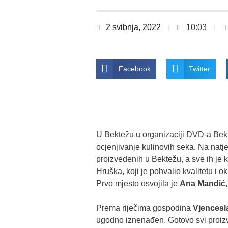
2 svibnja, 2022
10:03
Facebook
Twitter
U Bektežu u organizaciji DVD-a Bekt
ocjenjivanje kulinovih seka. Na natje
proizvedenih u Bektežu, a sve ih je 
Hruška, koji je pohvalio kvalitetu i o
Prvo mjesto osvojila je
Ana Mandić
Prema riječima gospodina
Vjencesl
ugodno iznenađen. Gotovo svi proizv