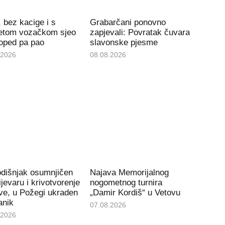
, bez kacige i s
Grabarčani ponovno
etom vozačkom sjeo
zapjevali: Povratak čuvara
oped pa pao
slavonske pjesme
.2026
08.08.2026
odišnjak osumnjičen
Najava Memorijalnog
ijevaru i krivotvorenje
nogometnog turnira
ve, u Požegi ukraden
„Damir Kordiš“ u Vetovu
anik
07.08.2026
.2026