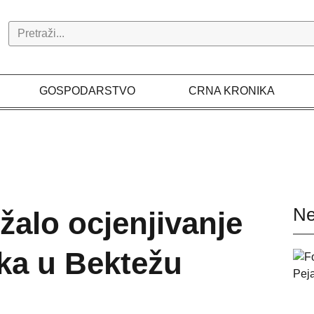
Search
GOSPODARSTVO
CRNA KRONIKA
Ne
žalo ocjenjivanje
eka u Bektežu