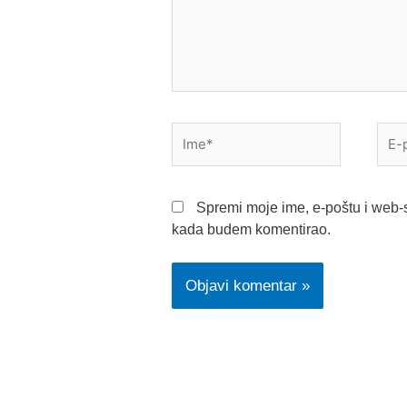
Ime*
E-
pošt
Spremi moje ime, e-poštu i web-s
kada budem komentirao.