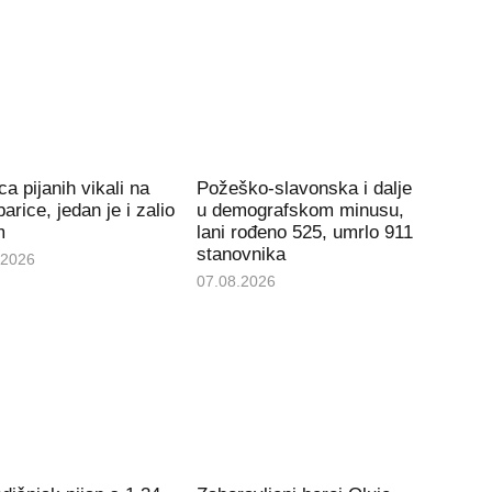
ca pijanih vikali na
Požeško-slavonska i dalje
arice, jedan je i zalio
u demografskom minusu,
m
lani rođeno 525, umrlo 911
stanovnika
.2026
07.08.2026