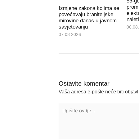
55-go
promi
Izmjene zakona kojima se
elekt
povećavaju braniteljske
nalet
mirovine danas u javnom
savjetovanju
06.08
07.08.2026
Ostavite komentar
Vaša adresa e-pošte neće biti objavl
Upišite
ovdje...