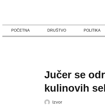
Skip
to
content
POČETNA
DRUŠTVO
POLITIKA
Jučer se odr
kulinovih s
Izvor