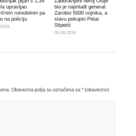
dišnjak pijan s 1,34
Zaboravljeni heroj Oluje
la upravljao
bio je najmlađi general:
ričnim romobilom pa
Zarobio 5000 vojnika, a
io na policiju
slavu pokupio Petar
Stipetić
.2026
06.08.2026
jena.
Obavezna polja su označena sa
* (obavezno)