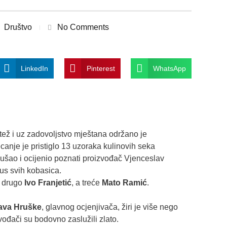
Društvo
No Comments
LinkedIn
Pinterest
WhatsApp
ež i uz zadovoljstvo mještana održano je
canje je pristiglo 13 uzoraka kulinovih seka
kušao i ocijenio poznati proizvođač Vjenceslav
kus svih kobasica.
, drugo
Ivo Franjetić
, a treće
Mato Ramić
.
ava Hruške
, glavnog ocjenjivača, žiri je više nego
ođači su bodovno zaslužili zlato.