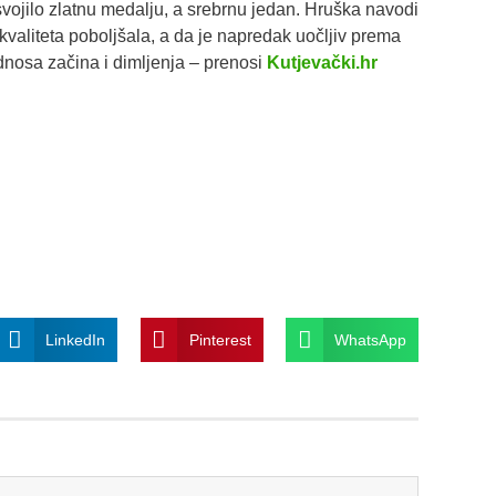
svojilo zlatnu medalju, a srebrnu jedan. Hruška navodi
valiteta poboljšala, a da je napredak uočljiv prema
dnosa začina i dimljenja – prenosi
Kutjevački.hr
LinkedIn
Pinterest
WhatsApp