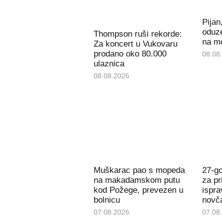
Pijan
oduz
Thompson ruši rekorde:
na m
Za koncert u Vukovaru
prodano oko 80.000
08.08
ulaznica
08.08.2026
Muškarac pao s mopeda
27-g
na makadamskom putu
za pr
kod Požege, prevezen u
ispra
bolnicu
novč
07.08.2026
07.08