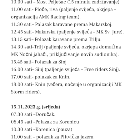
10.00 sati – Most Pelješac (15 minuta zadržavanje)
11.00 sati- Ploče, riva (paljenje svijeća, okrjepa –
organizacija AMK Racing team).
11.30 sati– Polazak karavane prema Makarskoj.
12.45 sati– Makarska (paljenje svijeća – MK Sv. Jure).
13.15 sati– Polazak karavane prema Trilju.
14.30 sati–Trilj (paljenje svijeća, okrjepa domaćina
MK Noćni jahači, priključivanje novih sudionika).
15.45 sati– Polazak za Sinj
16.00 sati– Sinj (paljenje svijeća – Free riders Sinj).
17.00 sati- polazak za Knin.
18.00 sati- Knin (večera, noćenje u organizaciji MK
Storm riders).
15.11.2023.g.(srijeda)
07.30 sati –Doručak.
08.45 sati –Polazak za Korenicu
10.30 sati –Korenica (pauza)
11.00 sati – polazak za Plitvička jezera