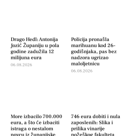
Drago Hedl: Antonija
Policija pronašla
Jozić Županiju u pola
marihuanu kod 26-
godine zadužila 12
godišnjaka, pas bez
milijuna eura
nadzora ugrizao
maloljetnicu
06.08.2026
06.08.2026
More izbacilo 700.000
746 eura dobiti i nula
eura, a što će izbaciti
zaposlenih: Slika i
istraga o nestalom
prilika vinarije
novcu iz županijske
požeškog fakulteta