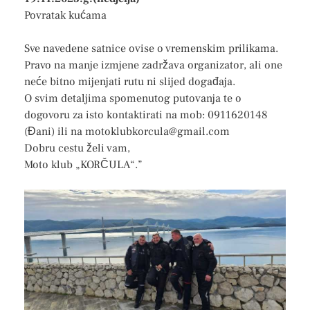
Povratak kućama
Sve navedene satnice ovise o vremenskim prilikama.
Pravo na manje izmjene zadržava organizator, ali one
neće bitno mijenjati rutu ni slijed događaja.
O svim detaljima spomenutog putovanja te o
dogovoru za isto kontaktirati na mob: 0911620148
(Đani) ili na motoklubkorcula@gmail.com
Dobru cestu želi vam,
Moto klub „KORČULA“.”