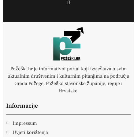
F
a
c
e
b
o
o
k
-
f
Požeški.hr je informativni portal koji izvještava o svim
aktualnim društvenim i kulturnim pitanjima na području
Grada Požege, Požeško slavonske županije, regije i
Hrvatske.
Informacije
Impressum
Uvjeti korištenja