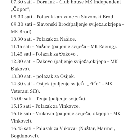
07.30 sati – Doručak – Club house MK Independent
„Čopor“;
08.30 sati – Polazak karavane za Slavonski Brod.
09.30 sati – Slavonski Brod(paljenje svijeća,okrjepa –
MK Brod).
10.30 sati – Polazak za Našice.
11.15 sati – Našice (paljenje svijeća – MK Racing).
11.45 sati – Polazak za Đakovo .
12.30 sati – Đakovo (paljenje svijeća,okrjepa – MK
Đakovo).
13.30 sati – polazak za Osijek.
14.30 sati – Osijek (paljenje svijeća „Fićo“ – MK
Veterani SiB).
15.00 sati – Tenja (paljenje svijeća).
15.15 sati – Polazak za Vinkovce.
16.15 sati – Vinkovci (paljenje svijeća, okrjepa – MK
Vinkovci).
16.45 sati – Polazak za Vukovar (Nuštar, Marinci,
Bogdanovci).