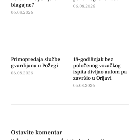
blagajne?
06.08.2026
06.08.2026
Primopredaja službe
18-godišnjak bez
gvardijana u Požegi
položenog vozačkog
ispita divljao autom pa
06.08.2026
završio u Orljavi
05.08.2026
Ostavite komentar