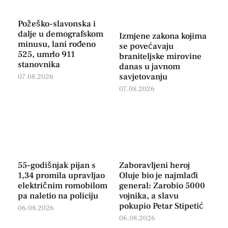
Požeško-slavonska i
dalje u demografskom
Izmjene zakona kojima
minusu, lani rođeno
se povećavaju
525, umrlo 911
braniteljske mirovine
stanovnika
danas u javnom
savjetovanju
07.08.2026
07.08.2026
55-godišnjak pijan s
Zaboravljeni heroj
1,34 promila upravljao
Oluje bio je najmlađi
električnim romobilom
general: Zarobio 5000
pa naletio na policiju
vojnika, a slavu
pokupio Petar Stipetić
06.08.2026
06.08.2026