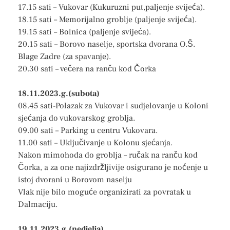
17.15 sati – Vukovar (Kukuruzni put,paljenje svijeća).
18.15 sati – Memorijalno groblje (paljenje svijeća).
19.15 sati – Bolnica (paljenje svijeća).
20.15 sati – Borovo naselje, sportska dvorana O.Š.
Blage Zadre (za spavanje).
20.30 sati – večera na ranču kod Čorka
18.11.2023.g.(subota)
08.45 sati-Polazak za Vukovar i sudjelovanje u Koloni
sjećanja do vukovarskog groblja.
09.00 sati – Parking u centru Vukovara.
11.00 sati – Uključivanje u Kolonu sjećanja.
Nakon mimohoda do groblja – ručak na ranču kod
Čorka, a za one najizdržljivije osigurano je noćenje u
istoj dvorani u Borovom naselju
Vlak nije bilo moguće organizirati za povratak u
Dalmaciju.
19.11.2023.g.(nedjelja)