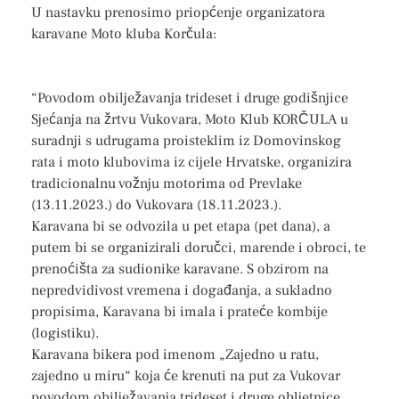
U nastavku prenosimo priopćenje organizatora
karavane Moto kluba Korčula:
“Povodom obilježavanja trideset i druge godišnjice
Sjećanja na žrtvu Vukovara, Moto Klub KORČULA u
suradnji s udrugama proisteklim iz Domovinskog
rata i moto klubovima iz cijele Hrvatske, organizira
tradicionalnu vožnju motorima od Prevlake
(13.11.2023.) do Vukovara (18.11.2023.).
Karavana bi se odvozila u pet etapa (pet dana), a
putem bi se organizirali doručci, marende i obroci, te
prenoćišta za sudionike karavane. S obzirom na
nepredvidivost vremena i događanja, a sukladno
propisima, Karavana bi imala i prateće kombije
(logistiku).
Karavana bikera pod imenom „Zajedno u ratu,
zajedno u miru“ koja će krenuti na put za Vukovar
povodom obilježavanja trideset i druge obljetnice