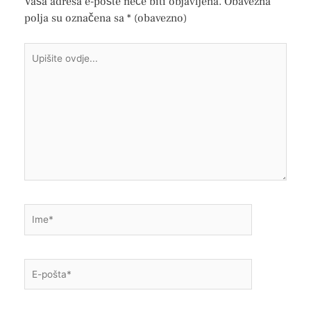
Vaša adresa e-pošte neće biti objavljena.
Obavezna
polja su označena sa
* (obavezno)
Upišite
ovdje...
Ime*
E-
pošta*