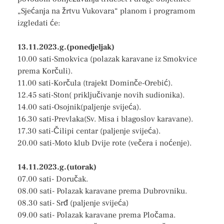
„Sjećanja na žrtvu Vukovara“ planom i programom
izgledati će:
13.11.2023.g.(ponedjeljak)
10.00 sati-Smokvica (polazak karavane iz Smokvice
prema Korčuli).
11.00 sati-Korčula (trajekt Dominče-Orebić).
12.45 sati-Ston( priključivanje novih sudionika).
14.00 sati-Osojnik(paljenje svijeća).
16.30 sati-Prevlaka(Sv. Misa i blagoslov karavane).
17.30 sati-Čilipi centar (paljenje svijeća).
20.00 sati-Moto klub Dvije rote (večera i noćenje).
14.11.2023.g.(utorak)
07.00 sati- Doručak.
08.00 sati- Polazak karavane prema Dubrovniku.
08.30 sati- Srđ (paljenje svijeća)
09.00 sati- Polazak karavane prema Pločama.