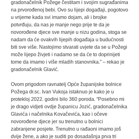
gradonačelnik Požege čestitam i svojim sugrađanima
na prvorođenoj bebi. Ovo su lijepi događaji, pogotovo
u vrijeme kada svi imamo dojam, ali i brojke
potvrđuju, da nas je manje nego prije te da je
novorođene djece sve manje u nizu godina, stoga se
nadam da će ovakvih lijepih događaja u budućnosti
biti sve više. Nastojimo stvarati uvjete da se u Požegi
može lijepo živjeti i nadamo se da će to doprinijeti
tome da imamo i više mladih stanovnika.” – rekao je
gradonačelnik Glavić.
Ovom prigodom ravnatelj Opće županijske bolnice
Požega dr.sc. Ivan Vukoja istaknuo je kako je u
protekloj 2022. godini bilo 360 poroda. “Posebno mi
je drago vidjeti ovdje županicu Jozić, gradonačelnika
Glavića i načelnika Kovačevića, kao i očeve
novorođene djece jer su trenutno u bolnici
zabranjene posjete. Trenutno u rađaoni imamo još
dvije žene, a ako je suditi po dosadašnja prva tri