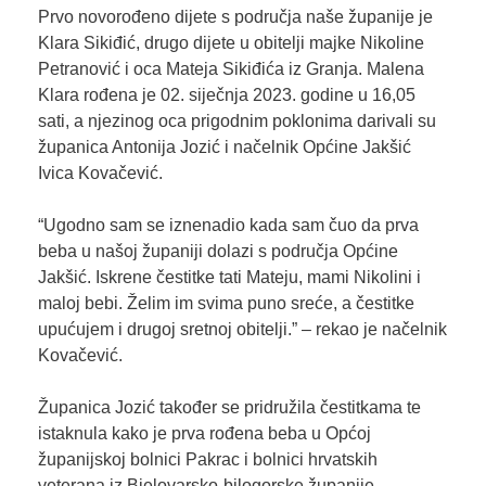
Prvo novorođeno dijete s područja naše županije je
Klara Sikiđić, drugo dijete u obitelji majke Nikoline
Petranović i oca Mateja Sikiđića iz Granja. Malena
Klara rođena je 02. siječnja 2023. godine u 16,05
sati, a njezinog oca prigodnim poklonima darivali su
županica Antonija Jozić i načelnik Općine Jakšić
Ivica Kovačević.
“Ugodno sam se iznenadio kada sam čuo da prva
beba u našoj županiji dolazi s područja Općine
Jakšić. Iskrene čestitke tati Mateju, mami Nikolini i
maloj bebi. Želim im svima puno sreće, a čestitke
upućujem i drugoj sretnoj obitelji.” – rekao je načelnik
Kovačević.
Županica Jozić također se pridružila čestitkama te
istaknula kako je prva rođena beba u Općoj
županijskoj bolnici Pakrac i bolnici hrvatskih
veterana iz Bjelovarsko-bilogorske županije.