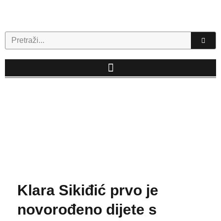
Skip
to
content
Search
Klara Sikiđić prvo je
novorođeno dijete s