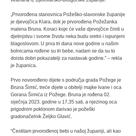
„Prvorođena stanovnica Požeško-slavonske županije
je djevojčica Klara, dok je prvorođena Požežanka
malena Bruna. Koraci koje će vaše djevojčice činiti u
djetinjstvu i svome životu neka budu sretni i ispunjeni
blagoslovom. U prva tri dana nove godine u našim
bolnicama rođene su tri bebe, nadam se da su to
doista dobri pokazatelji za nastavak godine.” – rekla
je županica.
Prvo novorođeno dijete s područja grada Požege je
Bruna Šimić, treće dijete u obitelji majke Ivane i oca
Gorana Šimića iz Požege. Bruna je rođena 02.
siječnja 2023. godine u 17,35 sati, a njezinog oca
prigodnim poklonom darivao je požeški
gradonačelnik Željko Glavić.
“Čestitam prvorođenoj bebi u našoj županiji, ali kao