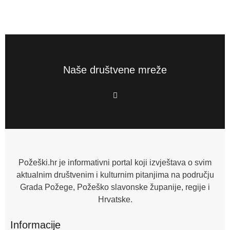
Naše društvene mreže
F
a
c
e
b
o
o
k
-
f
Požeški.hr je informativni portal koji izvještava o svim
aktualnim društvenim i kulturnim pitanjima na području
Grada Požege, Požeško slavonske županije, regije i
Hrvatske.
Informacije