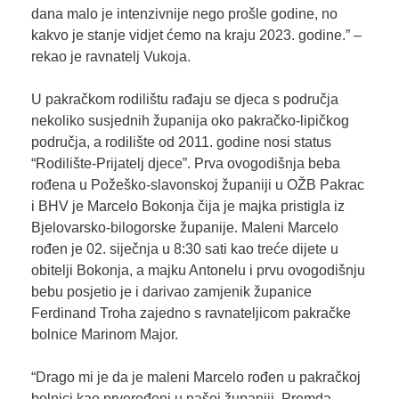
dana malo je intenzivnije nego prošle godine, no
kakvo je stanje vidjet ćemo na kraju 2023. godine.” –
rekao je ravnatelj Vukoja.
U pakračkom rodilištu rađaju se djeca s područja
nekoliko susjednih županija oko pakračko-lipičkog
područja, a rodilište od 2011. godine nosi status
“Rodilište-Prijatelj djece”. Prva ovogodišnja beba
rođena u Požeško-slavonskoj županiji u OŽB Pakrac
i BHV je Marcelo Bokonja čija je majka pristigla iz
Bjelovarsko-bilogorske županije. Maleni Marcelo
rođen je 02. siječnja u 8:30 sati kao treće dijete u
obitelji Bokonja, a majku Antonelu i prvu ovogodišnju
bebu posjetio je i darivao zamjenik županice
Ferdinand Troha zajedno s ravnateljicom pakračke
bolnice Marinom Major.
“Drago mi je da je maleni Marcelo rođen u pakračkoj
bolnici kao prvorođeni u našoj županiji. Premda