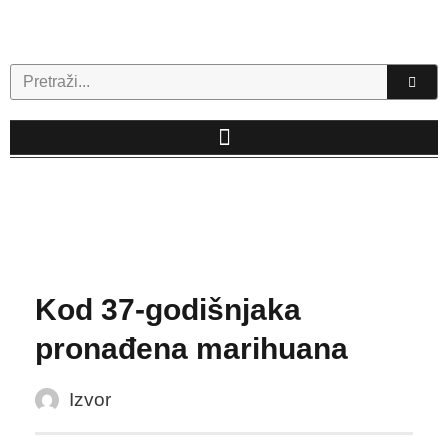
Skip
to
content
Search
Kod 37-godišnjaka
pronađena marihuana
Izvor