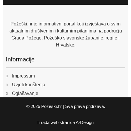
b
o
o
k
-
f
Požeški.hr je informativni portal koji izvještava o svim
aktualnim društvenim i kulturnim pitanjima na području
Grada Požege, Požeško slavonske županije, regije i
Hrvatske.
Informacije
Impressum
Uvjeti korištenja
Oglašavanje
© 2026 Požeški.hr | Sva prava pridržava.
Izrada web stranica
A-Design