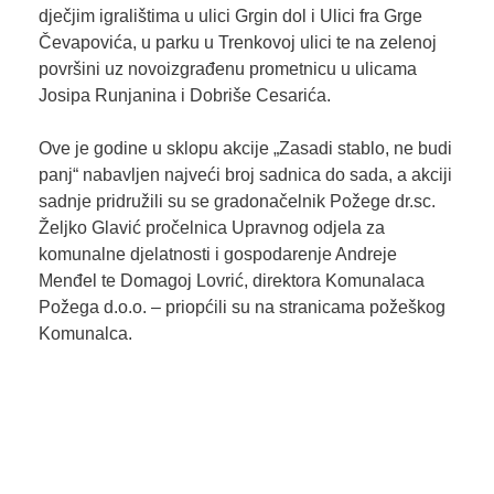
dječjim igralištima u ulici Grgin dol i Ulici fra Grge
Čevapovića, u parku u Trenkovoj ulici te na zelenoj
površini uz novoizgrađenu prometnicu u ulicama
Josipa Runjanina i Dobriše Cesarića.
Ove je godine u sklopu akcije „Zasadi stablo, ne budi
panj“ nabavljen najveći broj sadnica do sada, a akciji
sadnje pridružili su se gradonačelnik Požege dr.sc.
Željko Glavić pročelnica Upravnog odjela za
komunalne djelatnosti i gospodarenje Andreje
Menđel te Domagoj Lovrić, direktora Komunalaca
Požega d.o.o. – priopćili su na stranicama požeškog
Komunalca.