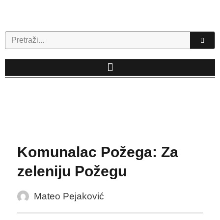
Skip
to
content
Search
Komunalac Požega: Za
zeleniju Požegu
Mateo Pejaković