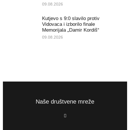
09.08.2026
Kutjevo s 9:0 slavilo protiv
Vidovaca i izborilo finale
Memorijala „Damir Kordiš“
09.08.2026
Naše društvene mreže
F
a
c
e