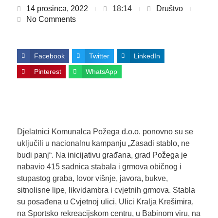
14 prosinca, 2022
18:14
Društvo
No Comments
Facebook
Twitter
LinkedIn
Pinterest
WhatsApp
Djelatnici Komunalca Požega d.o.o. ponovno su se
uključili u nacionalnu kampanju „Zasadi stablo, ne
budi panj“. Na inicijativu građana, grad Požega je
nabavio 415 sadnica stabala i grmova običnog i
stupastog graba, lovor višnje, javora, bukve,
sitnolisne lipe, likvidambra i cvjetnih grmova. Stabla
su posađena u Cvjetnoj ulici, Ulici Kralja Krešimira,
na Sportsko rekreacijskom centru, u Babinom viru, na