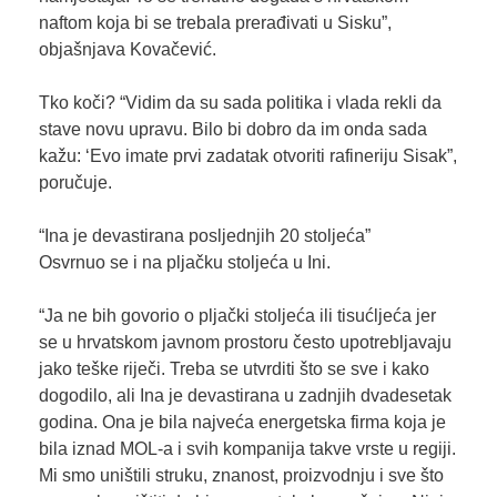
naftom koja bi se trebala prerađivati u Sisku”,
objašnjava Kovačević.
Tko koči? “Vidim da su sada politika i vlada rekli da
stave novu upravu. Bilo bi dobro da im onda sada
kažu: ‘Evo imate prvi zadatak otvoriti rafineriju Sisak”,
poručuje.
“Ina je devastirana posljednjih 20 stoljeća”
Osvrnuo se i na pljačku stoljeća u Ini.
“Ja ne bih govorio o pljački stoljeća ili tisućljeća jer
se u hrvatskom javnom prostoru često upotrebljavaju
jako teške riječi. Treba se utvrditi što se sve i kako
dogodilo, ali Ina je devastirana u zadnjih dvadesetak
godina. Ona je bila najveća energetska firma koja je
bila iznad MOL-a i svih kompanija takve vrste u regiji.
Mi smo uništili struku, znanost, proizvodnju i sve što