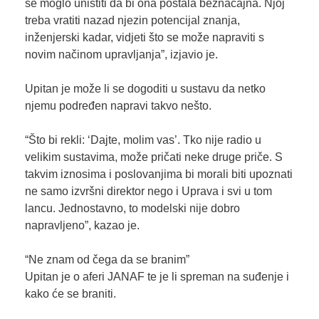
se moglo uništiti da bi ona postala beznačajna. Njoj
treba vratiti nazad njezin potencijal znanja,
inženjerski kadar, vidjeti što se može napraviti s
novim načinom upravljanja”, izjavio je.
Upitan je može li se dogoditi u sustavu da netko
njemu podređen napravi takvo nešto.
“Što bi rekli: ‘Dajte, molim vas’. Tko nije radio u
velikim sustavima, može pričati neke druge priče. S
takvim iznosima i poslovanjima bi morali biti upoznati
ne samo izvršni direktor nego i Uprava i svi u tom
lancu. Jednostavno, to modelski nije dobro
napravljeno”, kazao je.
“Ne znam od čega da se branim”
Upitan je o aferi JANAF te je li spreman na suđenje i
kako će se braniti.