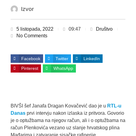
Izvor
5 listopada, 2022
09:47
Društvo
No Comments
Facebook
Twitter
LinkedIn
Pinterest
WhatsApp
BIVŠI šef Janafa Dragan Kovačević dao je u
RTL-u
Danas
prvi intervju nakon izlaska iz pritvora. Govorio
je o optužbama na njegov račun, ali i o optužbama na
račun Plenkovića vezano uz slanje hrvatskog plina
Mađarima i zatvaranje sisačke rafinerije.