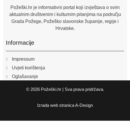
-
f
Požeški.hr je informativni portal koji izvještava o svim
aktualnim društvenim i kulturnim pitanjima na području
Grada Požege, Požeško slavonske županije, regije i
Hrvatske.
Informacije
Impressum
Uvjeti korištenja
Oglašavanje
© 2026 Požeški.hr | Sva prava pridržava.
Izrada web stranica
A-Design