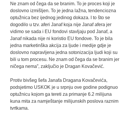
Ne znam od čega da se branim. To je proces koji je
doslovno izmišljen. To je jedna lažna, tendenciozna
optužnica bez ijednog jedinog dokaza. I to što se
dogodilo u tzv. aferi Janaf koja nije Janaf afera jer
vidimo se sada i EU fondovi stavljaju pod Janaf, a
Janaf nikada nije ni koristio EU fondove. To je bila
jedna marketinška akcija za ljude i medije gdje je
doslovno napravljena jedna sotonizacija ljudi koji su
bili u tom procesu. Ne znam od čega da se branim jer
ničega nema”, zaključio je Dragan Kovačević.
Protiv bivšeg šefa Janafa Dragana Kovačevića,
podsjetimo USKOK je u srpnju ove godine podignuo
optužnicu kojom ga tereti za primanje 6.2 milijuna
kuna mita za namještanje milijunskih poslova raznim
tvrtkama.