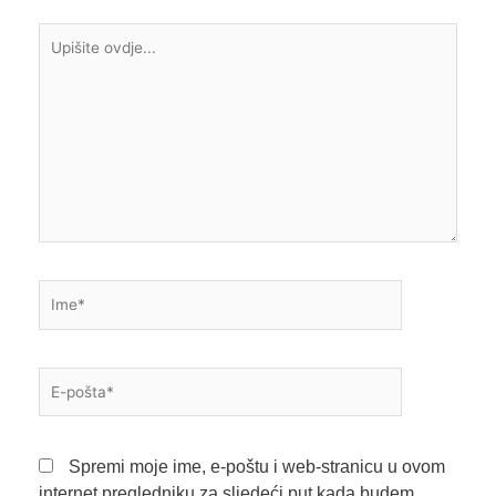
Upišite
ovdje...
Ime*
E-
pošta*
Spremi moje ime, e-poštu i web-stranicu u ovom
internet pregledniku za sljedeći put kada budem