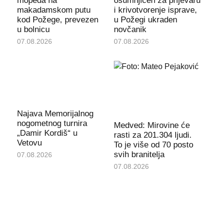
mopeda na
osumnjičen za prijevaru
makadamskom putu
i krivotvorenje isprave,
kod Požege, prevezen
u Požegi ukraden
u bolnicu
novčanik
07.08.2026
07.08.2026
Najava Memorijalnog
nogometnog turnira
Medved: Mirovine će
„Damir Kordiš“ u
rasti za 201.304 ljudi.
Vetovu
To je više od 70 posto
svih branitelja
07.08.2026
07.08.2026