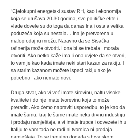
“Cjelokupni energetski sustav RH, kao i ekonomija
koja se urušava 20-30 godina, sve političke elite i
vlade dovele su do toga da danas Ina i ostala velika
poduzeća koja su nestala… Ina je pretvorena u
maloprodajnu mrežu. Naravno da se Sisačka
rafinerija može otvoriti. I ona bi se trebala i morala
otvoriti. Ako netko kaže ima li ona uvjete da se otvori,
to vam je kao kada imate neki stari kazan za rakiju. I
sa starim kazanom možete ispeći rakiju ako je
potrebno i ako nemate novi.
Druga stvar, ako vi već imate sirovinu, naftu visoke
kvalitete i do nje imate tvorevinu koja to može
preraditi. Ako ćemo napraviti usporedbu, to je kao da
imate šumu, kraj te šume imate neku drvnu industriju
i prodaju namještaja, a vi imate trupce i odvezete ih u
Italiju te vam tada ne radi ni tvornica ni prodaja
namještaja. To se trenutno događa s hrvatskom