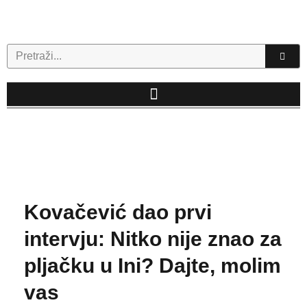
Skip
to
content
Search
Kovačević dao prvi
intervju: Nitko nije znao za
pljačku u Ini? Dajte, molim
vas