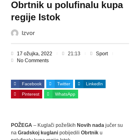
Obrtnik u polufinalu kupa
regije Istok
Izvor
17 ožujka, 2022
21:13
Sport
No Comments
Facebook
Twitter
LinkedIn
Pinterest
WhatsApp
POŽEGA
– Kuglači požeških
Novih nada
jučer su
na
Gradskoj kuglani
pobijedili
Obrtnik
u