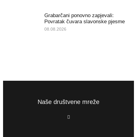
Grabarčani ponovno zapjevali:
Povratak čuvara slavonske pjesme
08.08.2026
Naše društvene mreže
F
a
c
e
b