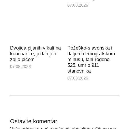
07.08.2026
Dvojica pijanih vikali na
Požeško-slavonska i
konobarice, jedan je i
dalje u demografskom
zalio pićem
minusu, lani rođeno
525, umrlo 911
07.08.2026
stanovnika
07.08.2026
Ostavite komentar
Vaša adresa e-pošte neće biti objavljena.
Obavezna