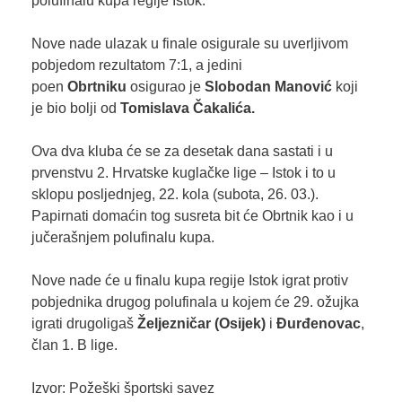
polufinalu kupa regije Istok.
Nove nade ulazak u finale osigurale su uverljivom
pobjedom rezultatom 7:1, a jedini
poen
Obrtniku
osigurao je
Slobodan Manović
koji
je bio bolji od
Tomislava Čakalića.
Ova dva kluba će se za desetak dana sastati i u
prvenstvu 2. Hrvatske kuglačke lige – Istok i to u
sklopu posljednjeg, 22. kola (subota, 26. 03.).
Papirnati domaćin tog susreta bit će Obrtnik kao i u
jučerašnjem polufinalu kupa.
Nove nade će u finalu kupa regije Istok igrat protiv
pobjednika drugog polufinala u kojem će 29. ožujka
igrati drugoligaš
Željezničar (Osijek)
i
Đurđenovac
,
član 1. B lige.
Izvor: Požeški športski savez