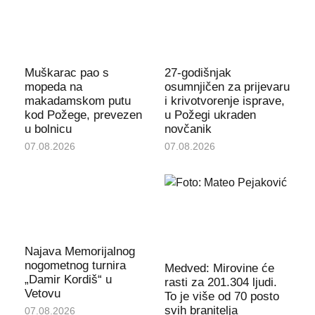
Muškarac pao s
27-godišnjak
mopeda na
osumnjičen za prijevaru
makadamskom putu
i krivotvorenje isprave,
kod Požege, prevezen
u Požegi ukraden
u bolnicu
novčanik
07.08.2026
07.08.2026
Najava Memorijalnog
nogometnog turnira
Medved: Mirovine će
„Damir Kordiš“ u
rasti za 201.304 ljudi.
Vetovu
To je više od 70 posto
svih branitelja
07.08.2026