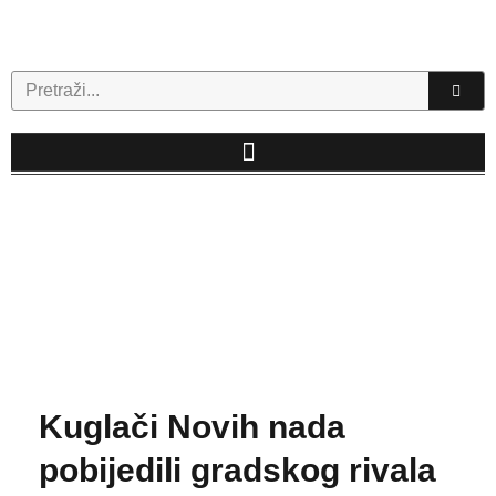
Skip
to
content
Search
Kuglači Novih nada
pobijedili gradskog rivala