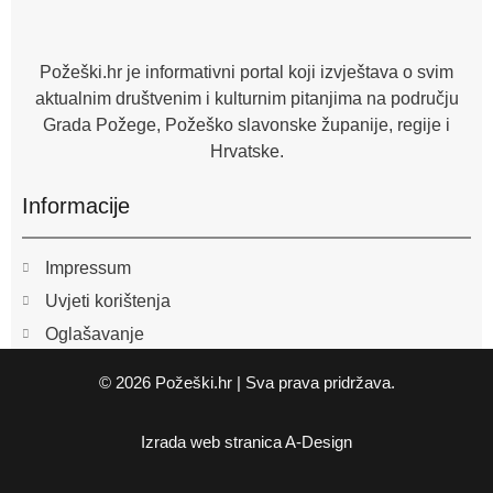
o
o
k
-
f
Požeški.hr je informativni portal koji izvještava o svim
aktualnim društvenim i kulturnim pitanjima na području
Grada Požege, Požeško slavonske županije, regije i
Hrvatske.
Informacije
Impressum
Uvjeti korištenja
Oglašavanje
© 2026 Požeški.hr | Sva prava pridržava.
Izrada web stranica
A-Design