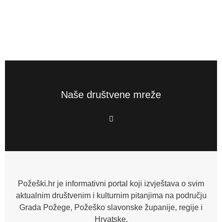
Naše društvene mreže
F
a
c
e
b
o
o
k
-
f
Požeški.hr je informativni portal koji izvještava o svim
aktualnim društvenim i kulturnim pitanjima na području
Grada Požege, Požeško slavonske županije, regije i
Hrvatske.