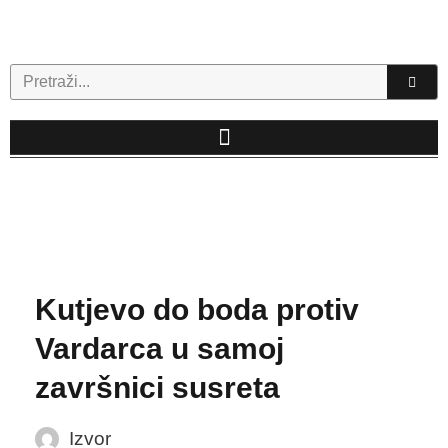
Skip
to
content
Search
Kutjevo do boda protiv
Vardarca u samoj
završnici susreta
Izvor