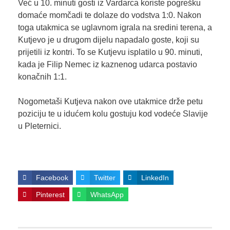
Već u 10. minuti gosti iz Vardarca koriste pogrešku
domaće momčadi te dolaze do vodstva 1:0. Nakon
toga utakmica se uglavnom igrala na sredini terena, a
Kutjevo je u drugom dijelu napadalo goste, koji su
prijetili iz kontri. To se Kutjevu isplatilo u 90. minuti,
kada je Filip Nemec iz kaznenog udarca postavio
konačnih 1:1.
Nogometaši Kutjeva nakon ove utakmice drže petu
poziciju te u idućem kolu gostuju kod vodeće Slavije
u Pleternici.
Facebook
Twitter
LinkedIn
Pinterest
WhatsApp