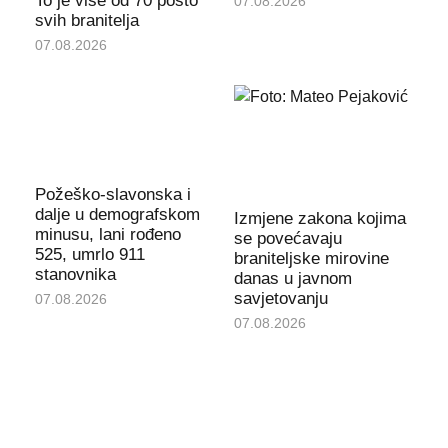
To je više od 70 posto
07.08.2026
svih branitelja
07.08.2026
Požeško-slavonska i
dalje u demografskom
Izmjene zakona kojima
minusu, lani rođeno
se povećavaju
525, umrlo 911
braniteljske mirovine
stanovnika
danas u javnom
savjetovanju
07.08.2026
07.08.2026