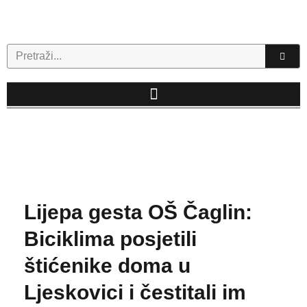
Skip
to
content
Search
Lijepa gesta OŠ Čaglin:
Biciklima posjetili
štićenike doma u
Ljeskovici i čestitali im