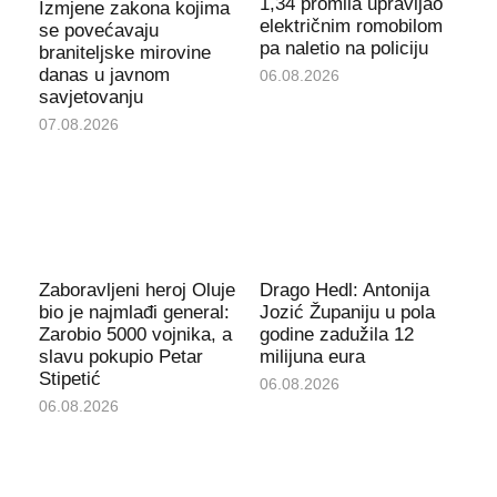
1,34 promila upravljao
Izmjene zakona kojima
električnim romobilom
se povećavaju
pa naletio na policiju
braniteljske mirovine
danas u javnom
06.08.2026
savjetovanju
07.08.2026
Zaboravljeni heroj Oluje
Drago Hedl: Antonija
bio je najmlađi general:
Jozić Županiju u pola
Zarobio 5000 vojnika, a
godine zadužila 12
slavu pokupio Petar
milijuna eura
Stipetić
06.08.2026
06.08.2026