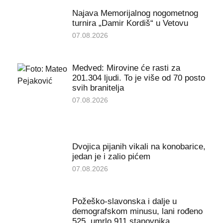
Najava Memorijalnog nogometnog
turnira „Damir Kordiš“ u Vetovu
07.08.2026
Medved: Mirovine će rasti za
201.304 ljudi. To je više od 70 posto
svih branitelja
07.08.2026
Dvojica pijanih vikali na konobarice,
jedan je i zalio pićem
07.08.2026
Požeško-slavonska i dalje u
demografskom minusu, lani rođeno
525, umrlo 911 stanovnika