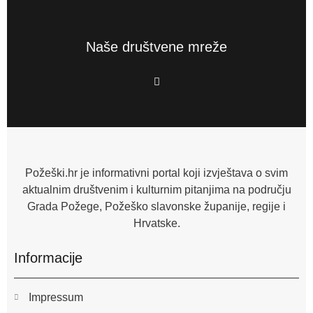
Naše društvene mreže
F
a
c
e
b
o
o
k
-
f
Požeški.hr je informativni portal koji izvještava o svim
aktualnim društvenim i kulturnim pitanjima na području
Grada Požege, Požeško slavonske županije, regije i
Hrvatske.
Informacije
Impressum