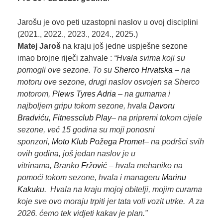
Jarošu je ovo peti uzastopni naslov u ovoj disciplini
(2021., 2022., 2023., 2024., 2025.)
Matej Jaroš
na kraju još jedne uspješne sezone
imao brojne riječi zahvale :
“Hvala svima koji su
pomogli ove sezone. To su
Sherco Hrvatska
– na
motoru ove sezone, drugi naslov osvojen sa Sherco
motorom,
Plews Tyres Adria
– na gumama i
najboljem gripu tokom sezone, hvala
Davoru
Bradviću,
Fitnessclub Play
– na pripremi tokom cijele
sezone, već 15 godina su moji ponosni
sponzori,
Moto Klub Požega Promet
– na podršci svih
ovih godina, još jedan naslov je u
vitrinama, Branko
Fržović
– hvala mehaniko na
pomoći tokom sezone, hvala i manageru
Marinu
Kakuku.
Hvala na kraju mojoj obitelji, mojim curama
koje sve ovo moraju trpiti jer tata voli vozit utrke. A za
2026. ćemo tek vidjeti kakav je plan.”