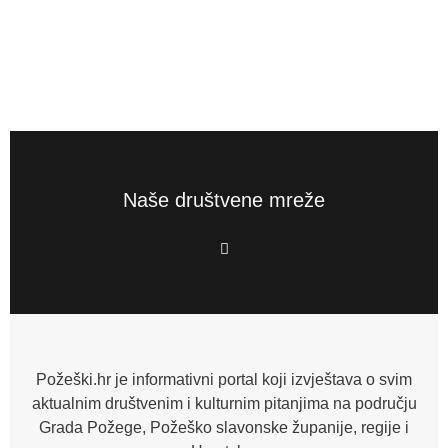
Naše društvene mreže
F
a
c
e
b
o
o
k
-
f
Požeški.hr je informativni portal koji izvještava o svim
aktualnim društvenim i kulturnim pitanjima na području
Grada Požege, Požeško slavonske županije, regije i