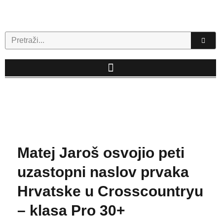
Skip
to
content
Search
Matej Jaroš osvojio peti
uzastopni naslov prvaka
Hrvatske u Crosscountryu
– klasa Pro 30+