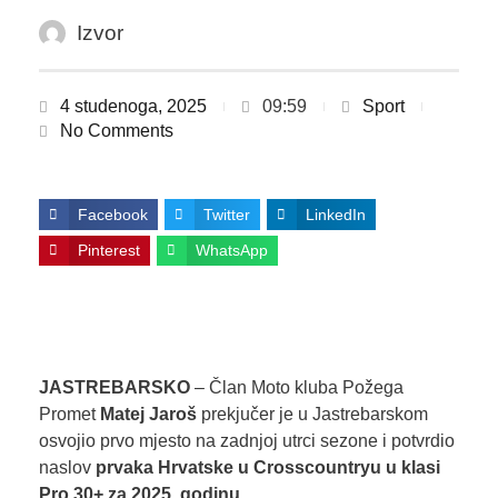
Izvor
4 studenoga, 2025
09:59
Sport
No Comments
Facebook
Twitter
LinkedIn
Pinterest
WhatsApp
JASTREBARSKO
– Član Moto kluba Požega
Promet
Matej Jaroš
prekjučer je u Jastrebarskom
osvojio prvo mjesto na zadnjoj utrci sezone i potvrdio
naslov
prvaka Hrvatske u
Crosscountryu u klasi
Pro 30+ za 2025. godinu
.