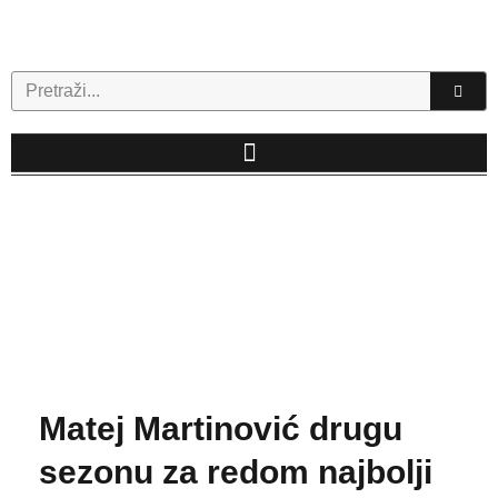
Skip
to
content
Search
Matej Martinović drugu
sezonu za redom najbolji