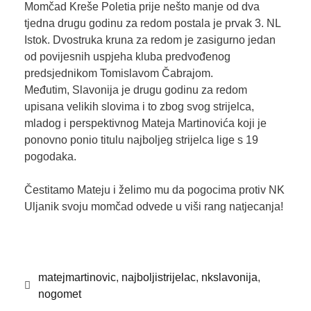
Momčad Kreše Poletia prije nešto manje od dva
tjedna drugu godinu za redom postala je prvak 3. NL
Istok. Dvostruka kruna za redom je zasigurno jedan
od povijesnih uspjeha kluba predvođenog
predsjednikom Tomislavom Čabrajom.
Međutim, Slavonija je drugu godinu za redom
upisana velikih slovima i to zbog svog strijelca,
mladog i perspektivnog Mateja Martinovića koji je
ponovno ponio titulu najboljeg strijelca lige s 19
pogodaka.
Čestitamo Mateju i želimo mu da pogocima protiv NK
Uljanik svoju momčad odvede u viši rang natjecanja!
matejmartinovic
,
najboljistrijelac
,
nkslavonija
,
nogomet