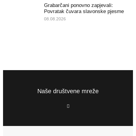
Grabarčani ponovno zapjevali:
Povratak čuvara slavonske pjesme
08.08.2026
Naše društvene mreže
F
a
c
e
b
o
o