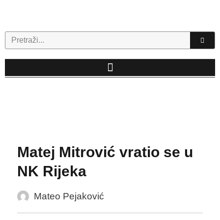
Skip
to
content
Search
Matej Mitrović vratio se u
NK Rijeka
Mateo Pejaković