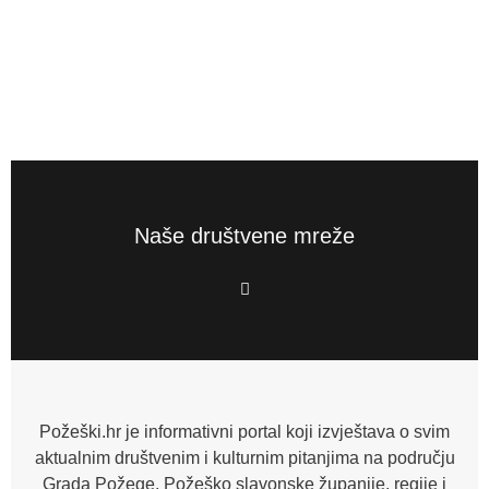
Naše društvene mreže
F
a
c
e
b
o
o
k
-
f
Požeški.hr je informativni portal koji izvještava o svim
aktualnim društvenim i kulturnim pitanjima na području
Grada Požege, Požeško slavonske županije, regije i