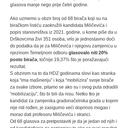
glasova manje nego prije četiri godine.
Ako uzmemo u obzir broj od 68 birača koji su na
biračkom listiću zaokružili kandidata Miličevića i
popis stanovništva iz 2021. godine, u kome piše da u
Drškovcima živi 351 osoba, vrlo je jednostavno doći
do podatka da je za Miličevića i njegovu zamjenicu u
njezinom Temeljnom odboru
glasovalo niti 20%
posto birača
, točnije 19,37% što je poražavajući
rezultat.
S obzirom na to da HDZ godinama slovi kao stranka
koja “ima mašineriju” i koja “mobilizira” svoje birače
za svake izbore, pitamo se ako su i ovog puta odradili
“mobilizaciju”, što bi bili da nisu. Netko tko je
kandidat za zamjenika gradonačelnika grada u kojem
nije niti rođen, je zasigurno veći doprinos mogao i
morao dati profesoru Miličeviću i stranci.
Od 68 glasova za pretpostaviti je da je jedan od njih i