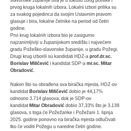
slavonske županije bila je u fokusu zbog politike i
prvog kruga lokalnih izbora. Lokalni izbori prilika su
za svakog pojedinca da svojim Ustavnim pravom
glasuje i bira, lokalne čelnike na period od četiri
godine.
Prvi krug lokalnih izbora bio je zasigurno
najzanimljiviji u županijskom središtu i najvećem
gradu Požeško-slavonske županije, u gradu Požegi.
Drugi krug izborili su kandidati HDZ-a
prof.dr.sc.
Borislav Miličević
i kandidat SDP-a
mr.sc. Mitar
Obradović
.
Nakon što su obrađena sva biračka mjesta, HDZ-ov
kandidat
Borislav Miličević
dobio je 44,17%
odnosno 3.714 glasova, dok je SDP-ov
kandidat
Mitar Obradović
dobio 37,33% što je 3.139
glasova, s toga će Požežanke i Požežani 1. lipnja
2025. godine ponovno na biračka mjesta odlučivati
tko će voditi Požegu u naredne četiri godine.