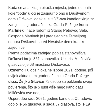
Kada se analiziraju biračka mjesta, jedno od onih
koje “bode” u oči je zasigurno ono u Društvenom
domu Drškovci odakle je HDZ-ova kandidatkinja za
zamjenicu gradonačelnika Grada Požege
Irena
Martinek
, inače rodom iz Starog Petrovog Sela.
Gospođa Martinek je i predsjednica Temeljnog
odbora Drškovci ispred Hrvatske demokratske
zajednice.
Prema podacima zadnjeg popisa stanovništva,
Drškovci broje 351 stanovnika. U korist Miličevića
glasovalo je 68 mještana Drškovaca.
Uzmemo li u obzir lokalne izbore 2021. godine, još
uvijek aktualnom gradonačelniku Grada Požege
dr.sc. Željku Glaviću
73 osobe su poklonile svoje
povjerenje, što je 5 ljudi više nego kandidatu
Miličeviću ove nedjelje.
Usporedbe radi, 2021. godine kandidat Obradović
dobio je 56 glasova, a sada 37 glasova, što je 19