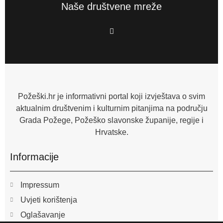
Naše društvene mreže
F
a
c
e
b
o
o
k
-
f
Požeški.hr je informativni portal koji izvještava o svim
aktualnim društvenim i kulturnim pitanjima na području
Grada Požege, Požeško slavonske županije, regije i
Hrvatske.
Informacije
Impressum
Uvjeti korištenja
Oglašavanje