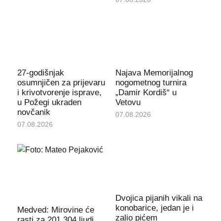
27-godišnjak
Najava Memorijalnog
osumnjičen za prijevaru
nogometnog turnira
i krivotvorenje isprave,
„Damir Kordiš“ u
u Požegi ukraden
Vetovu
novčanik
07.08.2026
07.08.2026
Dvojica pijanih vikali na
konobarice, jedan je i
Medved: Mirovine će
zalio pićem
rasti za 201.304 ljudi.