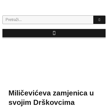
Skip
to
content
Search
Miličevićeva zamjenica u
svojim Drškovcima