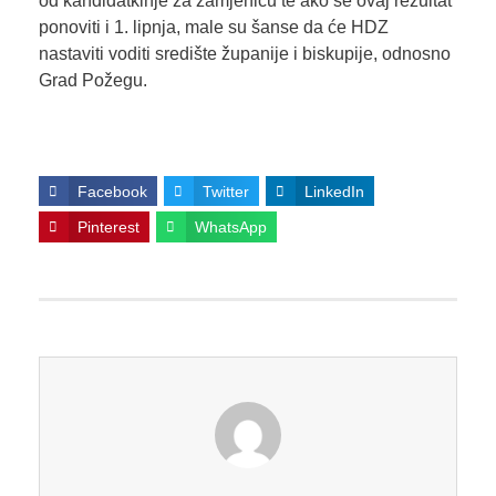
od kandidatkinje za zamjenicu te ako se ovaj rezultat
ponoviti i 1. lipnja, male su šanse da će HDZ
nastaviti voditi središte županije i biskupije, odnosno
Grad Požegu.
Facebook
Twitter
LinkedIn
Pinterest
WhatsApp