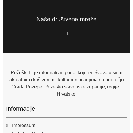
Naše društvene mreže
F
a
c
e
b
o
o
k
-
f
Požeški.hr je informativni portal koji izvještava o svim
aktualnim društvenim i kulturnim pitanjima na području
Grada Požege, Požeško slavonske županije, regije i
Hrvatske.
Informacije
Impressum