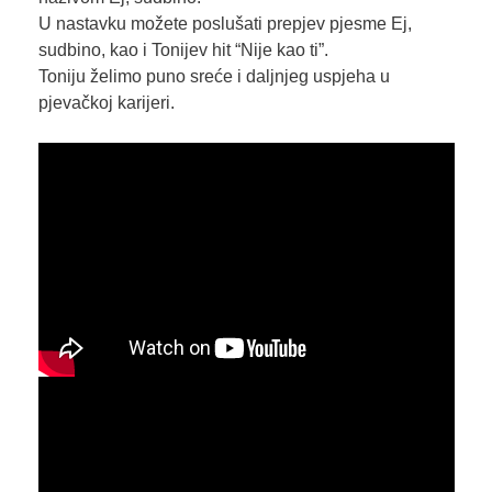
U nastavku možete poslušati prepjev pjesme Ej,
sudbino, kao i Tonijev hit “Nije kao ti”.
Toniju želimo puno sreće i daljnjeg uspjeha u
pjevačkoj karijeri.