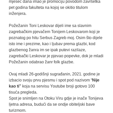
mjesec dana imao je promociju povodom završetka
pet godina fakulteta na kojoj se okitio titulom
inženjera.
Požežanin Toni Leskovar dijeli ime sa slavnim
zagrebačkim pjevačem Tonijem Leskovarom koji je
poznatog po hitu Serbus Zagreb moj. Osim što dijele
isto ime i prezime, kao i ljubav prema glazbi, kod
glazbenog žanra im se ipak putevi razilaze,
zagrebački Leskovar je pjevao popevke, dok je mladi
Požežanin odabrao žanr folk glazbe.
Ovaj mladi 26-godišnji sugrađanin, 2021. godine je
izbacio svoju prvu pjesmu i spot pod nazivom “
Nije
kao ti”
koja na servisu Youtube broji gotovo 100
tisuća pregleda.
Spot je snimljen na Otoku Viru gdje je inače Tonijeva
ljetna adresa, budući da se ondje obiteljski bave
turizmom.