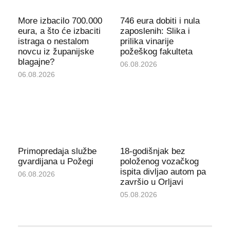
More izbacilo 700.000
746 eura dobiti i nula
eura, a što će izbaciti
zaposlenih: Slika i
istraga o nestalom
prilika vinarije
novcu iz županijske
požeškog fakulteta
blagajne?
06.08.2026
06.08.2026
Primopredaja službe
18-godišnjak bez
gvardijana u Požegi
položenog vozačkog
ispita divljao autom pa
06.08.2026
završio u Orljavi
05.08.2026