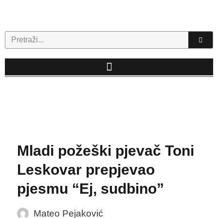
Skip
to
content
Search
Mladi požeški pjevač Toni
Leskovar prepjevao
pjesmu “Ej, sudbino”
Mateo Pejaković