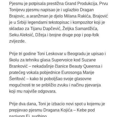
Pjesmu je potpisala prestižna Grand Produkcija. Prvu
Tonijevu pjesmu napisao je i uglazbio Dragan
Brajovic, a aranžman je djelo Milana Rakića. Brajović
je u Srbiji legendarni tekstopisac i kompozitor koji je
skladao za Tijanu Dapčević, Željka Samardžića,
Seku Aleksić, Džeja i brojne druge pop i pop-folk
zvijezde.
Prije tri godine Toni Leskovar u Beogradu je upisao i
školu za tehniku glasa Supervoice kod Suzane
Branković – nekadašnje članice Beauty Queensa i
pratećeg vokala pobjednice Eurosonga Marije
Šerifović – kako bi poboljšao svoje glasovne
mogućnosti te se približio zvuku i načinu pjevanja
koji mu najviše odgovara.
Prije dva dana, Toni je izbacio novi spot u kojemu je
prepjevao pjesmu Dragana Kojića – Kebe pod
nazivom Ej, sudbino.