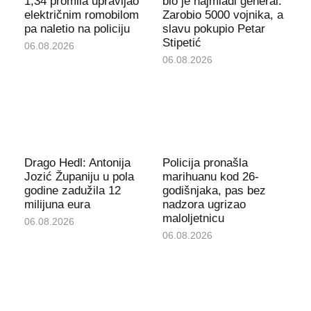
1,34 promila upravljao
bio je najmlađi general:
električnim romobilom
Zarobio 5000 vojnika, a
pa naletio na policiju
slavu pokupio Petar
Stipetić
06.08.2026
06.08.2026
Drago Hedl: Antonija
Policija pronašla
Jozić Županiju u pola
marihuanu kod 26-
godine zadužila 12
godišnjaka, pas bez
milijuna eura
nadzora ugrizao
maloljetnicu
06.08.2026
06.08.2026