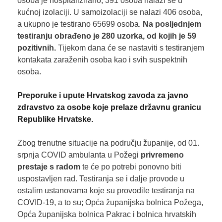
osoba je hospitalizirano, 391 osoba nalazi se u
kućnoj izolaciji. U samoizolaciji se nalazi 406 osoba,
a ukupno je testirano 65699 osoba.
Na posljednjem
testiranju obrađeno je 280
uzorka, od kojih je 59
pozitivnih.
Tijekom dana će se nastaviti s testiranjem
kontakata zaraženih osoba kao i svih suspektnih
osoba.
Preporuke i upute Hrvatskog zavoda za javno
zdravstvo za osobe koje prelaze državnu granicu
Republike Hrvatske.
Zbog trenutne situacije na području županije, od 01.
srpnja COVID ambulanta u Požegi
privremeno
prestaje s radom
te će po potrebi ponovno biti
uspostavljen rad. Testiranja se i dalje provode u
ostalim ustanovama koje su provodile testiranja na
COVID-19, a to su; Opća županijska bolnica Požega,
Opća županijska bolnica Pakrac i bolnica hrvatskih