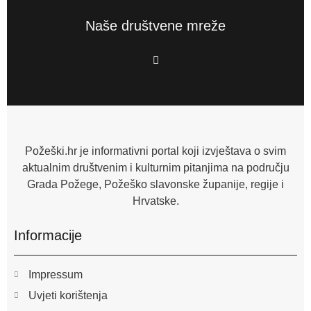
Naše društvene mreže
F
a
c
e
b
o
o
k
-
f
Požeški.hr je informativni portal koji izvještava o svim
aktualnim društvenim i kulturnim pitanjima na području
Grada Požege, Požeško slavonske županije, regije i
Hrvatske.
Informacije
Impressum
Uvjeti korištenja