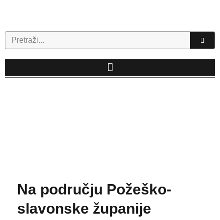
Skip
to
content
Search
Na području Požeško-
slavonske županije