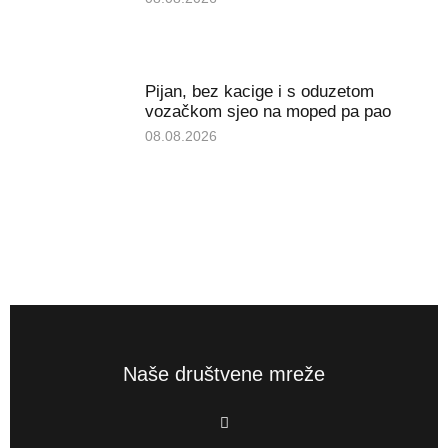
Pijan, bez kacige i s oduzetom
vozačkom sjeo na moped pa pao
08.08.2026
Naše društvene mreže
F
a