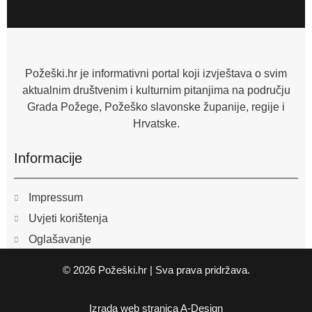
c
e
b
o
o
k
-
f
Požeški.hr je informativni portal koji izvještava o svim
aktualnim društvenim i kulturnim pitanjima na području
Grada Požege, Požeško slavonske županije, regije i
Hrvatske.
Informacije
Impressum
Uvjeti korištenja
Oglašavanje
© 2026 Požeški.hr | Sva prava pridržava.
Izrada web stranica
A-Design