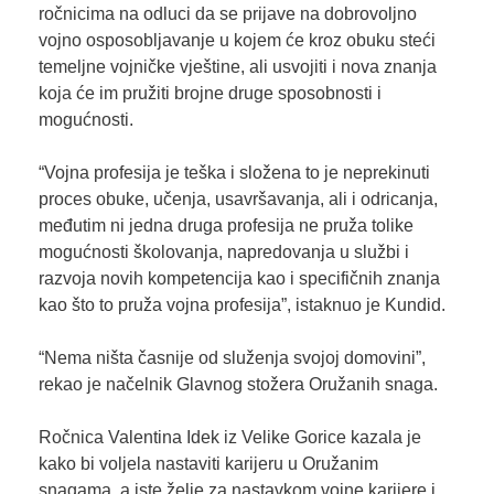
ročnicima na odluci da se prijave na dobrovoljno
vojno osposobljavanje u kojem će kroz obuku steći
temeljne vojničke vještine, ali usvojiti i nova znanja
koja će im pružiti brojne druge sposobnosti i
mogućnosti.
“Vojna profesija je teška i složena to je neprekinuti
proces obuke, učenja, usavršavanja, ali i odricanja,
međutim ni jedna druga profesija ne pruža tolike
mogućnosti školovanja, napredovanja u službi i
razvoja novih kompetencija kao i specifičnih znanja
kao što to pruža vojna profesija”, istaknuo je Kundid.
“Nema ništa časnije od služenja svojoj domovini”,
rekao je načelnik Glavnog stožera Oružanih snaga.
Ročnica Valentina Idek iz Velike Gorice kazala je
kako bi voljela nastaviti karijeru u Oružanim
snagama, a iste želje za nastavkom vojne karijere i