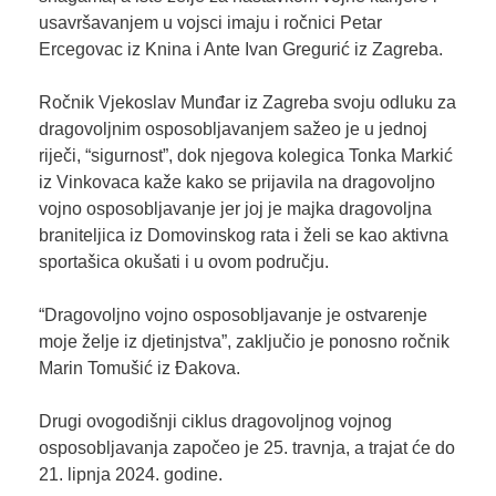
usavršavanjem u vojsci imaju i ročnici Petar
Ercegovac iz Knina i Ante Ivan Gregurić iz Zagreba.
Ročnik Vjekoslav Munđar iz Zagreba svoju odluku za
dragovoljnim osposobljavanjem sažeo je u jednoj
riječi, “sigurnost”, dok njegova kolegica Tonka Markić
iz Vinkovaca kaže kako se prijavila na dragovoljno
vojno osposobljavanje jer joj je majka dragovoljna
braniteljica iz Domovinskog rata i želi se kao aktivna
sportašica okušati i u ovom području.
“Dragovoljno vojno osposobljavanje je ostvarenje
moje želje iz djetinjstva”, zaključio je ponosno ročnik
Marin Tomušić iz Đakova.
Drugi ovogodišnji ciklus dragovoljnog vojnog
osposobljavanja započeo je 25. travnja, a trajat će do
21. lipnja 2024. godine.