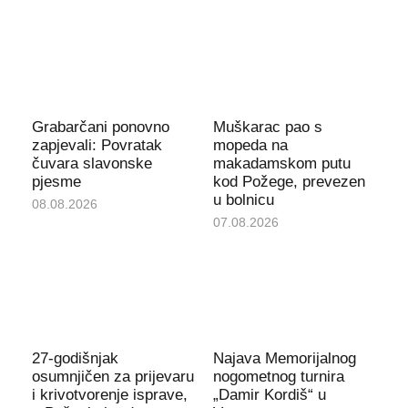
Grabarčani ponovno
Muškarac pao s
zapjevali: Povratak
mopeda na
čuvara slavonske
makadamskom putu
pjesme
kod Požege, prevezen
u bolnicu
08.08.2026
07.08.2026
27-godišnjak
Najava Memorijalnog
osumnjičen za prijevaru
nogometnog turnira
i krivotvorenje isprave,
„Damir Kordiš“ u