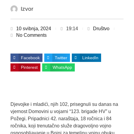
Izvor
10 svibnja, 2024
19:14
Društvo
No Comments
Facebook
Twitter
LinkedIn
Pinterest
WhatsApp
Djevojke i mladići, njih 102, prisegnuli su danas na
vjernost Domovini u vojarni “123. brigade HV” u
Požegi. Pripadnici 42. naraštaja, 18 ročnica i 84
ročnika, koji trenutačno služe dragovoljno vojno
osposobljavanje u Bojni za temeljnu vojnu obuku,