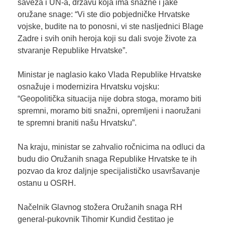
saveza i UN-a, državu koja ima snažne i jake
oružane snage: “Vi ste dio pobjedničke Hrvatske
vojske, budite na to ponosni, vi ste nasljednici Blage
Zadre i svih onih heroja koji su dali svoje živote za
stvaranje Republike Hrvatske”.
Ministar je naglasio kako Vlada Republike Hrvatske
osnažuje i modernizira Hrvatsku vojsku:
“Geopolitička situacija nije dobra stoga, moramo biti
spremni, moramo biti snažni, opremljeni i naoružani
te spremni braniti našu Hrvatsku”.
Na kraju, ministar se zahvalio ročnicima na odluci da
budu dio Oružanih snaga Republike Hrvatske te ih
pozvao da kroz daljnje specijalističko usavršavanje
ostanu u OSRH.
Načelnik Glavnog stožera Oružanih snaga RH
general-pukovnik Tihomir Kundid čestitao je