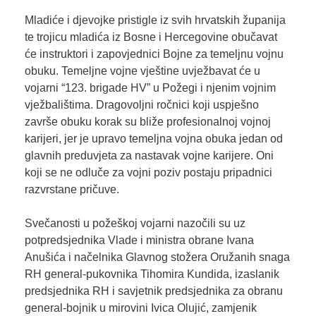
Mladiće i djevojke pristigle iz svih hrvatskih županija
te trojicu mladića iz Bosne i Hercegovine obučavat
će instruktori i zapovjednici Bojne za temeljnu vojnu
obuku. Temeljne vojne vještine uvježbavat će u
vojarni “123. brigade HV” u Požegi i njenim vojnim
vježbalištima. Dragovoljni ročnici koji uspješno
završe obuku korak su bliže profesionalnoj vojnoj
karijeri, jer je upravo temeljna vojna obuka jedan od
glavnih preduvjeta za nastavak vojne karijere. Oni
koji se ne odluče za vojni poziv postaju pripadnici
razvrstane pričuve.
Svečanosti u požeškoj vojarni nazočili su uz
potpredsjednika Vlade i ministra obrane Ivana
Anušića i načelnika Glavnog stožera Oružanih snaga
RH general-pukovnika Tihomira Kundida, izaslanik
predsjednika RH i savjetnik predsjednika za obranu
general-bojnik u mirovini Ivica Olujić, zamjenik