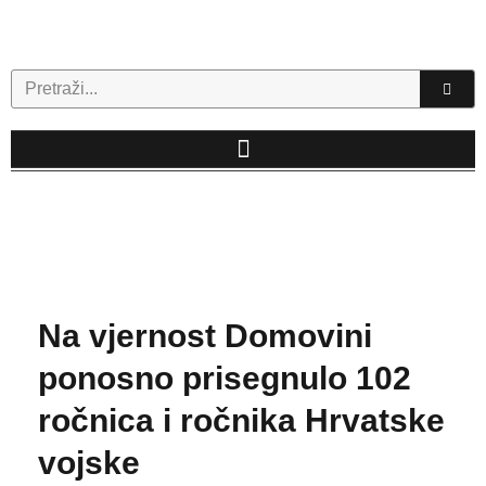
Skip
to
content
Search
Na vjernost Domovini
ponosno prisegnulo 102
ročnica i ročnika Hrvatske
vojske