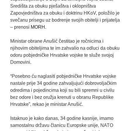
Središta za obuku pješaštva i oklopništva
Zapovjedništva za obuku i doktrinu HKoV, položilo je
svečanu prisegu uz bodrenje svojih obitelji i prijatelja
– prenosi
MORH
.
Ministar obrane Anušić čestitao je ročnicima i
njihovim obiteljima te im zahvalio na odluci da obuku
odoru pobjedničke Hrvatske vojske te služe svojoj
Domovini.
“Posebno ću naglasiti pobjedničke Hrvatske vojske
nastale prije 34 godine zahvaljujući dobrovoljačkim
odredima i pojedincima koji su bili spremni u civilu
bez odore i bez oružja krenuti u obranu Republike
Hrvatske”, rekao je ministar Anušić.
Istaknuo je kako danas, 34 godine kasnije, imamo
samostalnu državu članicu Europske unije, NATO