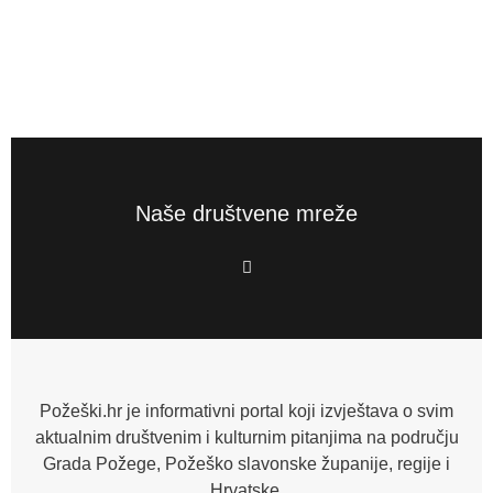
Naše društvene mreže
F
a
c
e
b
o
o
k
-
f
Požeški.hr je informativni portal koji izvještava o svim
aktualnim društvenim i kulturnim pitanjima na području
Grada Požege, Požeško slavonske županije, regije i
Hrvatske.