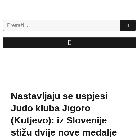
Skip
to
content
Search
Nastavljaju se uspjesi
Judo kluba Jigoro
(Kutjevo): iz Slovenije
stižu dvije nove medalje