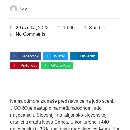
Izvor
29 ožujka, 2022
19:00
Sport
No Comments
Facebook
Twitter
LinkedIn
Pinterest
WhatsApp
Nema odmora za naše predstavnice na judo sceni.
JIGORO je nastupio na međunarodnom judo
natjecanju u Sloveniji, na talijansko-slovenskoj
granici u gradu Nova Gorica. U konkurenciji 440
natjecatelja iz 33 kluba, naše predstavnice Ivona, Ela