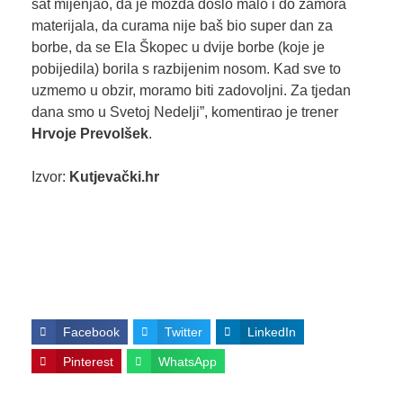
sat mijenjao, da je možda došlo malo i do zamora
materijala, da curama nije baš bio super dan za
borbe, da se Ela Škopec u dvije borbe (koje je
pobijedila) borila s razbijenim nosom. Kad sve to
uzmemo u obzir, moramo biti zadovoljni. Za tjedan
dana smo u Svetoj Nedelji”, komentirao je trener
Hrvoje Prevolšek
.
Izvor:
Kutjevački.hr
Facebook
Twitter
LinkedIn
Pinterest
WhatsApp