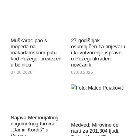
Muškarac pao s
27-godišnjak
mopeda na
osumnjičen za prijevaru
makadamskom putu
i krivotvorenje isprave,
kod Požege, prevezen
u Požegi ukraden
u bolnicu
novčanik
07.08.2026
07.08.2026
Najava Memorijalnog
nogometnog turnira
Medved: Mirovine će
„Damir Kordiš“ u
rasti za 201.304 ljudi.
Vetovu