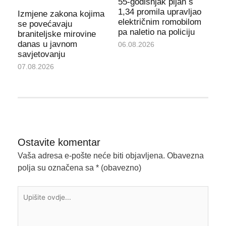
55-godišnjak pijan s
1,34 promila upravljao
Izmjene zakona kojima
električnim romobilom
se povećavaju
pa naletio na policiju
braniteljske mirovine
danas u javnom
06.08.2026
savjetovanju
07.08.2026
Ostavite komentar
Vaša adresa e-pošte neće biti objavljena.
Obavezna
polja su označena sa
* (obavezno)
Upišite
ovdje...