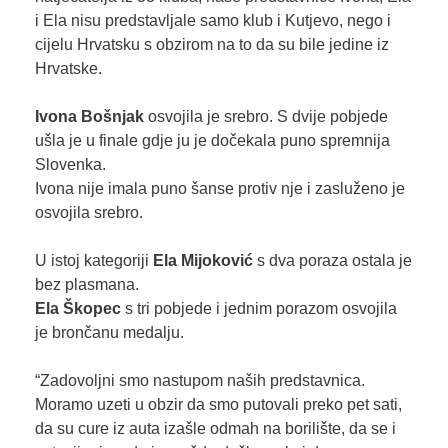
i Ela nisu predstavljale samo klub i Kutjevo, nego i
cijelu Hrvatsku s obzirom na to da su bile jedine iz
Hrvatske.
Ivona Bošnjak
osvojila je srebro. S dvije pobjede
ušla je u finale gdje ju je dočekala puno spremnija
Slovenka.
Ivona nije imala puno šanse protiv nje i zasluženo je
osvojila srebro.
U istoj kategoriji
Ela Mijoković
s dva poraza ostala je
bez plasmana.
Ela Škopec
s tri pobjede i jednim porazom osvojila
je brončanu medalju.
“Zadovoljni smo nastupom naših predstavnica.
Moramo uzeti u obzir da smo putovali preko pet sati,
da su cure iz auta izašle odmah na borilište, da se i