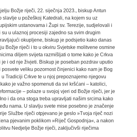
lju Božje riječi, 22. siječnja 2023., biskup Antun
o slavlje u požeškoj Katedrali, na kojem su uz
pijskim ustanovama i Župi sv. Terezije, sudjelovali i
i su u ulaznoj procesiji zajedno sa svim drugim
dravljajući okupljene, biskup je podsjetio kako danas
u Božje riječi i to u okviru Svjetske molitvene osmine
nicima diljem svijeta razmišljati o tome kako je Crkva
ti je i od nje živjeti. Biskup je poseban pozdrav uputio
i posvete veliku
pozornost činjenici kako nam je Bog
 u Tradiciji Crkve te u njoj prepoznajemo njegovu
ako je važno spomenuti da svi kršćani – katolici,
eformacije – polaze u svojoj vjeri od Božje riječi, jer je
no i da ona stoga treba upravljati našim srcima kako
 među nama. U slavlju svete mise posebno je značenje
rije Službe riječi otpjevano je geslo »Tvoja riječ nozi
ljučena pjevanim poklikom »Riječ Gospodnja«, a nakon
itvu Nedjelje Božje riječi, zaključivši riječima