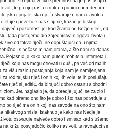
eč pobuđuje u njima veliku spremnost da je poslušaju i
 ih voli, te po njoj rastu iznutra u punini i određenom
eljska i prijateljska riječ ostvaruje u nama životna
 djeluje i povezuje nas s njime, kazao je biskup i
 najveću pozornost, jer kad živimo od Božje riječi, od
stu, tada postajemo dio zajedništva njegova života i
 žive od takve riječi, ne dopuštajući da u njima
a sebično i s nečasnim namjerama, a što nam se danas
ma. Pojasnio je kako nam putem mobitela, interneta i
riječi koje nas mogu otrovati u duši, pa već od malih
 za višu razinu postojanja koja nam je namijenjena.
 roditeljsku riječ i onih koji ih vole, te ih poslušaju
ete riječ slijediti«, da birajući dobro ostanu slobodni
i zlom. Jer, naglasio je, da opredjeljujući se za zlo i
o kad biramo ono što je dobro i što nas potvrđuje u
o po riječima onih koji nas zavode na ono što nam
a nikakvog smisla. Istaknuo je kako nas Nedjelja
 životu ostvaruje najveće dobro i smisao kad slušamo
a na križu posvjedočio koliko nas voli, te ravnajući se