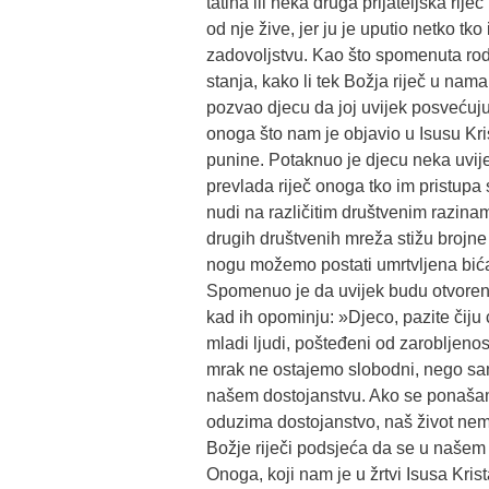
tatina ili neka druga prijateljska rij
od nje žive, jer ju je uputio netko tko
zadovoljstvu. Kao što spomenuta rodit
stanja, kako li tek Božja riječ u nama
pozvao djecu da joj uvijek posvećuju
onoga što nam je objavio u Isusu Kri
punine. Potaknuo je djecu neka uvijek
prevlada riječ onoga tko im pristup
nudi na različitim društvenim razina
drugih društvenih mreža stižu brojne 
nogu možemo postati umrtvljena bića
Spomenuo je da uvijek budu otvoreni za
kad ih opominju: »Djeco, pazite čiju ć
mladi ljudi, pošteđeni od zarobljenost
mrak ne ostajemo slobodni, nego sam
našem dostojanstvu. Ako se ponašam
oduzima dostojanstvo, naš život nem
Božje riječi podsjeća da se u našem
Onoga, koji nam je u žrtvi Isusa Krist