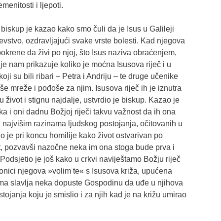
menitosti i ljepoti.
biskup je kazao kako smo čuli da je Isus u Galileji
evstvo, ozdravljajući svake vrste bolesti. Kad njegova
pokrene da živi po njoj, što Isus naziva obraćenjem,
e nam prikazuje koliko je moćna Isusova riječ i u
ji su bili ribari – Petra i Andriju – te druge učenike
e mreže i pođoše za njim. Isusova riječ ih je iznutra
u život i stignu najdalje, ustvrdio je biskup. Kazao je
ka i oni dadnu Božjoj riječi takvu važnost da ih ona
 najvišim razinama ljudskog postojanja, očitovanih u
o je pri koncu homilije kako život ostvarivan po
kt, pozvavši nazočne neka im ona stoga bude prva i
. Podsjetio je još kako u crkvi naviještamo Božju riječ
ionici njegova »volim te« s Isusova križa, upućena
ma slavlja neka dopuste Gospodinu da uđe u njihova
stojanja koju je smislio i za njih kad je na križu umirao