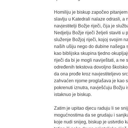
Homiliju je biskup započeo pitanjem 
slavlju u Katedrali nalaze odrasli, a
navjestitelji Božje riječi, čija je sl
Nedjelju Božje riječi željeli staviti u
služenje Božjoj riječi, kojoj svojim
naših ušiju nego do dubine našega s
kao biblijska skupina tjedno okuplja
riječi da bi je mogli naviještati, a n
određenih tekstova dovoljno školsko 
da ona prođe kroz navjestiteljevo sr
zahvaćen njome proglašava je kao stva
pokrenuti iznutra, navješćuju Božju i
istaknuo je biskup.
Zatim je upitao djecu raduju li se snij
mogućnostima da se grudaju i sanjka
koje nudi snijeg, biskup je ustvrdio 