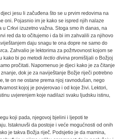
djeci jesu li začuđena što se u prvim redovima na
 ne oni. Pojasnio im je kako se ispred njih nalaze
užba u Crkvi izuzetno važna. Stoga smo ih danas, na
 prvi red da to očitujemo i da bi im zahvalili za njihovo
 naviještanjem daju snagu te ona dopre ne samo do
rca. Zahvalio je lektorima za požrtvovnost kojom se
ju kako bi po metodi
lectio divina
promišljali o Božjoj
e samo pročitati. Napomenuo je djeci kako je za čitanje
znanje, dok je za naviještanje Božje riječi potrebno
ce, te on ne ostane prema njoj ravnodušan, nego
rnost kojoj je povjerovao i od koje živi. Lektori,
stinu uvjerenjem koje nadilazi svaku ljudsku istinu,
egu koji pada, njegovoj bjelini i ljepoti te
ju. Istaknuvši da postoje i veće mogućnosti od onih
kako je takva Božja riječ. Podsjetio je da mamina,