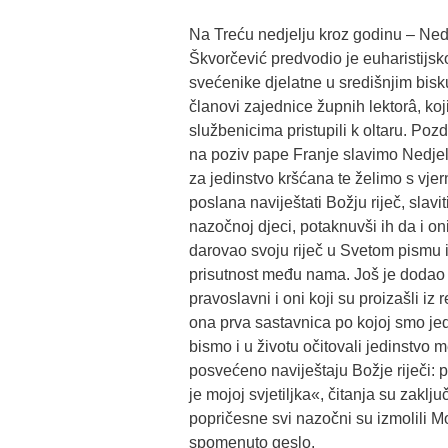
Na Treću nedjelju kroz godinu – Nedje
Škvorčević predvodio je euharistijsk
svećenike djelatne u središnjim bisku
članovi zajednice župnih lektorâ, koj
službenicima pristupili k oltaru. Poz
na poziv pape Franje slavimo Nedjelj
za jedinstvo kršćana te želimo s vjer
poslana naviještati Božju riječ, slavi
nazočnoj djeci, potaknuvši ih da i on
darovao svoju riječ u Svetom pismu i
prisutnost među nama. Još je dodao k
pravoslavni i oni koji su proizašli iz r
ona prva sastavnica po kojoj smo jed
bismo i u životu očitovali jedinstvo
posvećeno naviještaju Božje riječi: p
je mojoj svjetiljka«, čitanja su zak
popričesne svi nazočni su izmolili Mol
spomenuto geslo.