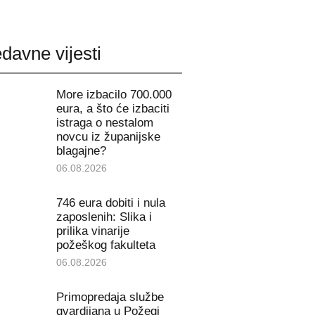
davne vijesti
More izbacilo 700.000
eura, a što će izbaciti
istraga o nestalom
novcu iz županijske
blagajne?
06.08.2026
746 eura dobiti i nula
zaposlenih: Slika i
prilika vinarije
požeškog fakulteta
06.08.2026
Primopredaja službe
gvardijana u Požegi