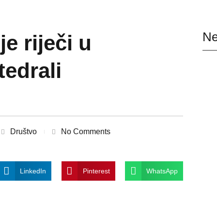
Ne
e riječi u
edrali
Društvo
No Comments
LinkedIn
Pinterest
WhatsApp