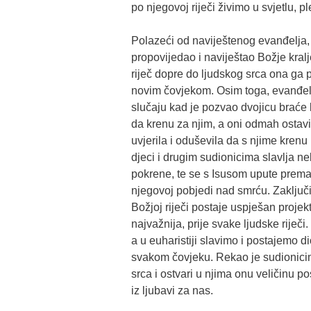
po njegovoj riječi živimo u svjetlu, ple
Polazeći od naviještenog evanđelja, 
propovijedao i naviještao Božje kralj
riječ dopre do ljudskog srca ona ga 
novim čovjekom. Osim toga, evanđelj
slučaju kad je pozvao dvojicu braće ko
da krenu za njim, a oni odmah ostaviš
uvjerila i oduševila da s njime krenu 
djeci i drugim sudionicima slavlja ne
pokrene, te se s Isusom upute prema
njegovoj pobjedi nad smrću. Zaključi
Božjoj riječi postaje uspješan proje
najvažnija, prije svake ljudske riječi
a u euharistiji slavimo i postajemo d
svakom čovjeku. Rekao je sudionici
srca i ostvari u njima onu veličinu po
iz ljubavi za nas.