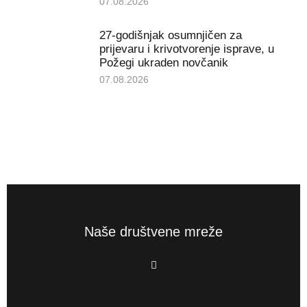
07.08.2026
27-godišnjak osumnjičen za
prijevaru i krivotvorenje isprave, u
Požegi ukraden novčanik
07.08.2026
Naše društvene mreže
F
a
c
e
b