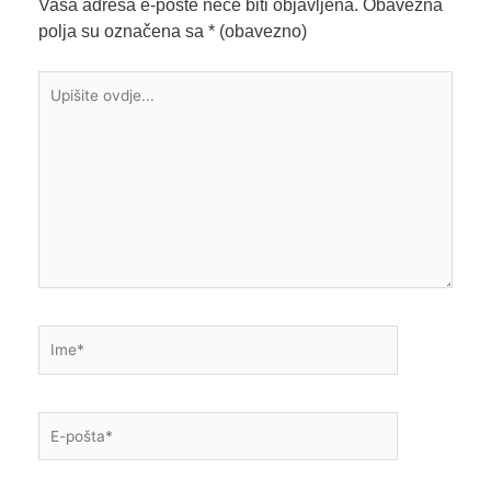
Vaša adresa e-pošte neće biti objavljena.
Obavezna
polja su označena sa
* (obavezno)
Upišite
ovdje...
Ime*
E-
pošta*