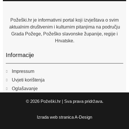
o
o
k
-
f
Požeški.hr je informativni portal koji izvještava o svim
aktualnim društvenim i kulturnim pitanjima na području
Grada Požege, Požeško slavonske županije, regije i
Hrvatske.
Informacije
Impressum
Uvjeti korištenja
Oglašavanje
© 2026 Požeški.hr | Sva prava pridržava.
Izrada web stranica
A-Design