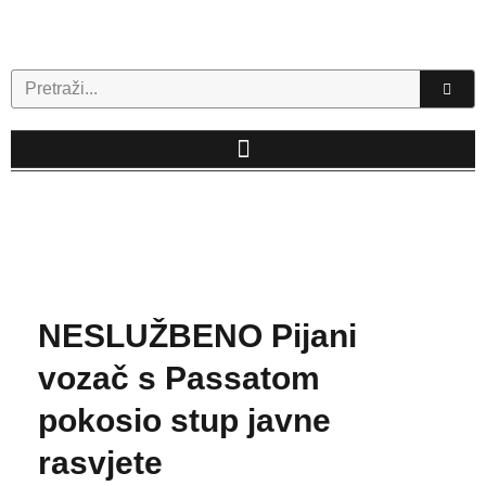
Skip
to
content
Search
NESLUŽBENO Pijani
vozač s Passatom
pokosio stup javne
rasvjete