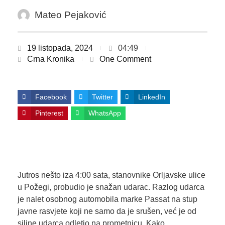
Mateo Pejaković
19 listopada, 2024
04:49
Crna Kronika
One Comment
Facebook
Twitter
LinkedIn
Pinterest
WhatsApp
Jutros nešto iza 4:00 sata, stanovnike Orljavske ulice
u Požegi, probudio je snažan udarac. Razlog udarca
je nalet osobnog automobila marke Passat na stup
javne rasvjete koji ne samo da je srušen, već je od
siline udarca odletio na prometnicu. Kako