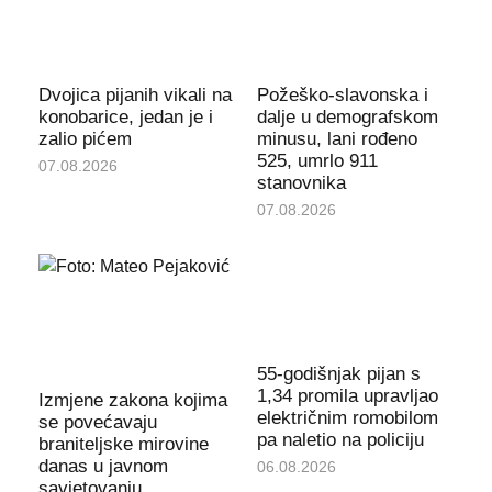
Dvojica pijanih vikali na
Požeško-slavonska i
konobarice, jedan je i
dalje u demografskom
zalio pićem
minusu, lani rođeno
525, umrlo 911
07.08.2026
stanovnika
07.08.2026
55-godišnjak pijan s
1,34 promila upravljao
Izmjene zakona kojima
električnim romobilom
se povećavaju
pa naletio na policiju
braniteljske mirovine
danas u javnom
06.08.2026
savjetovanju