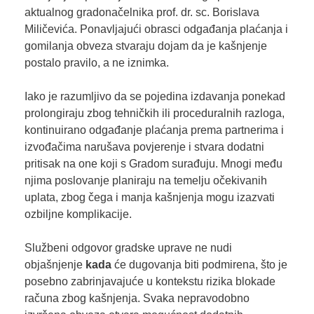
aktualnog gradonačelnika prof. dr. sc. Borislava
Miličevića. Ponavljajući obrasci odgađanja plaćanja i
gomilanja obveza stvaraju dojam da je kašnjenje
postalo pravilo, a ne iznimka.
Iako je razumljivo da se pojedina izdavanja ponekad
prolongiraju zbog tehničkih ili proceduralnih razloga,
kontinuirano odgađanje plaćanja prema partnerima i
izvođačima narušava povjerenje i stvara dodatni
pritisak na one koji s Gradom surađuju. Mnogi među
njima poslovanje planiraju na temelju očekivanih
uplata, zbog čega i manja kašnjenja mogu izazvati
ozbiljne komplikacije.
Službeni odgovor gradske uprave ne nudi
objašnjenje
kada
će dugovanja biti podmirena, što je
posebno zabrinjavajuće u kontekstu rizika blokade
računa zbog kašnjenja. Svaka nepravodobno