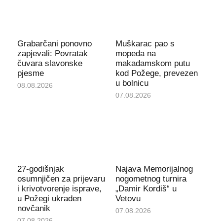
Grabarčani ponovno
Muškarac pao s
zapjevali: Povratak
mopeda na
čuvara slavonske
makadamskom putu
pjesme
kod Požege, prevezen
u bolnicu
08.08.2026
07.08.2026
27-godišnjak
Najava Memorijalnog
osumnjičen za prijevaru
nogometnog turnira
i krivotvorenje isprave,
„Damir Kordiš“ u
u Požegi ukraden
Vetovu
novčanik
07.08.2026
07.08.2026