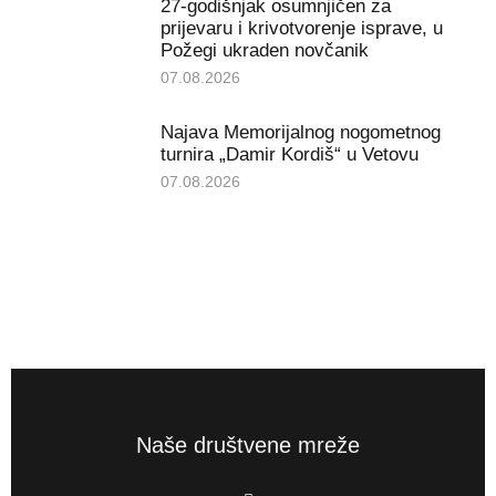
27-godišnjak osumnjičen za
prijevaru i krivotvorenje isprave, u
Požegi ukraden novčanik
07.08.2026
Najava Memorijalnog nogometnog
turnira „Damir Kordiš“ u Vetovu
07.08.2026
Naše društvene mreže
F