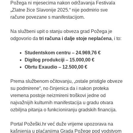
Požega ni mjesecima nakon održavanja Festivala
„Zlatne žice Slavonije 2025.“ nije podmirio sve
račune povezane s manifestacijom.
Na službeni upit o stanju obveza grad Požega je
odgovorio da
tri računa i dalje stoje neplaćena
, i to:
Studentskom centru – 24.969,76 €
Digilog produkciji – 15.000,00 €
Obrtu Exaudio – 12.500,00 €
Prema službenom očitovanju, „ostale pristigle obveze
su podmirene“, no činjenica da i nakon proteka
vremena postoje neizmireni troškovi jedne od
najvažnijih kulturnih manifestacija u gradu otvara
ozbiljna pitanja o funkcioniranju gradskih financija.
Portal Požeški.hr već duže vrijeme upozorava na
kašnjenja u plaćanjima Grada Požege pod vodstvom