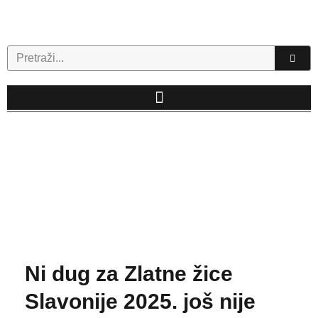
Skip
to
content
Search
Ni dug za Zlatne žice
Slavonije 2025. još nije