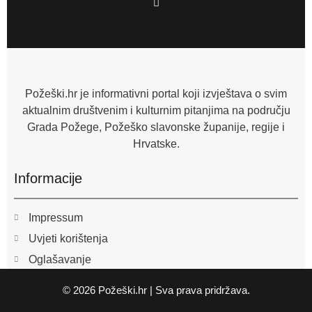
a
c
e
b
o
o
k
-
f
Požeški.hr je informativni portal koji izvještava o svim
aktualnim društvenim i kulturnim pitanjima na području
Grada Požege, Požeško slavonske županije, regije i
Hrvatske.
Informacije
Impressum
Uvjeti korištenja
Oglašavanje
© 2026 Požeški.hr | Sva prava pridržava.