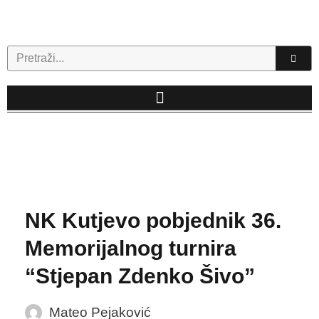
Skip
to
content
Search
NK Kutjevo pobjednik 36.
Memorijalnog turnira
“Stjepan Zdenko Šivo”
Mateo Pejaković