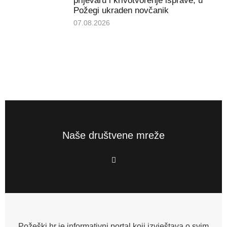
prijevaru i krivotvorenje isprave, u
Požegi ukraden novčanik
07.08.2026
Naše društvene mreže
F
a
c
e
b
o
o
k
-
f
Požeški.hr je informativni portal koji izvještava o svim