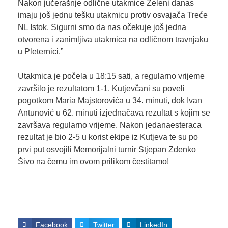
Nakon jučerašnje odlične utakmice Zeleni danas
imaju još jednu tešku utakmicu protiv osvajača Treće
NL Istok. Sigurni smo da nas očekuje još jedna
otvorena i zanimljiva utakmica na odličnom travnjaku
u Pleternici.”
Utakmica je počela u 18:15 sati, a regularno vrijeme
završilo je rezultatom 1-1. Kutjevčani su poveli
pogotkom Maria Majstorovića u 34. minuti, dok Ivan
Antunović u 62. minuti izjednačava rezultat s kojim se
završava regularno vrijeme. Nakon jedanaesteraca
rezultat je bio 2-5 u korist ekipe iz Kutjeva te su po
prvi put osvojili Memorijalni turnir Stjepan Zdenko
Šivo na čemu im ovom prilikom čestitamo!
Facebook
Twitter
LinkedIn