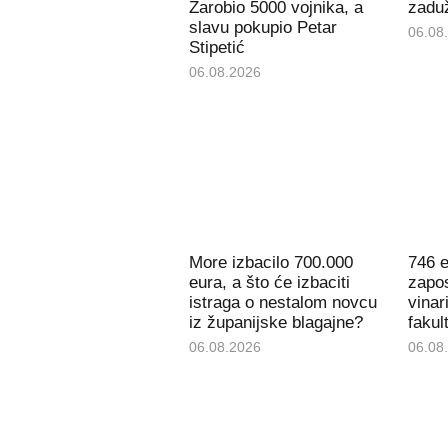
Zarobio 5000 vojnika, a
zaduž
slavu pokupio Petar
06.08
Stipetić
06.08.2026
More izbacilo 700.000
746 e
eura, a što će izbaciti
zapos
istraga o nestalom novcu
vinar
iz županijske blagajne?
fakul
06.08.2026
06.08