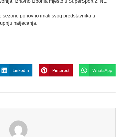
vonija, izravno izborila mjesto u SuperSport 2. NL.
e sezone ponovno imati svog predstavnika u
upnju natjecanja.
LinkedIn
Pinterest
WhatsApp