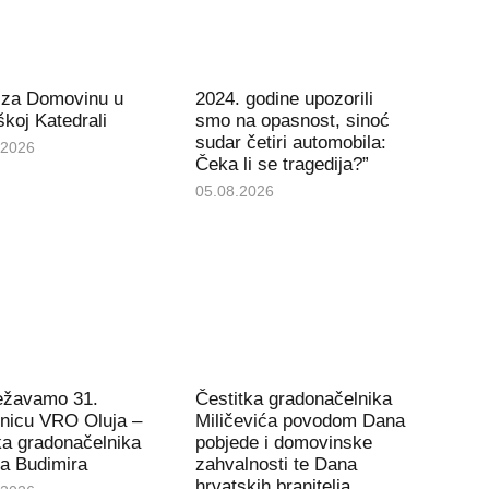
 za Domovinu u
2024. godine upozorili
koj Katedrali
smo na opasnost, sinoć
sudar četiri automobila:
.2026
Čeka li se tragedija?”
05.08.2026
ježavamo 31.
Čestitka gradonačelnika
tnicu VRO Oluja –
Miličevića povodom Dana
ka gradonačelnika
pobjede i domovinske
a Budimira
zahvalnosti te Dana
hrvatskih branitelja