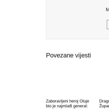
M
Povezane vijesti
Zaboravljeni heroj Oluje
Drago
bio je najmlađi general:
Župan