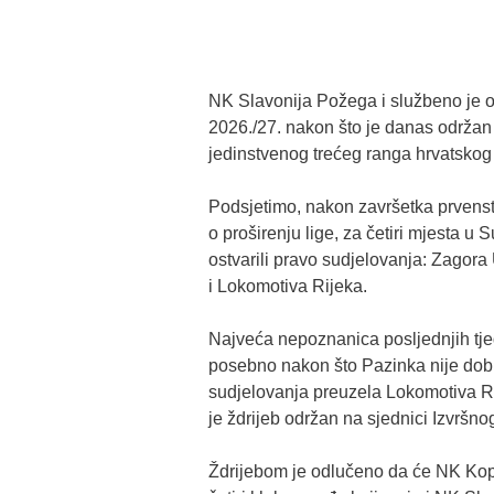
NK Slavonija Požega i službeno je 
2026./27. nakon što je danas održan 
jedinstvenog trećeg ranga hrvatsko
Podsjetimo, nakon završetka prven
o proširenju lige, za četiri mjesta u 
ostvarili pravo sudjelovanja: Zagora
i Lokomotiva Rijeka.
Najveća nepoznanica posljednjih tjed
posebno nakon što Pazinka nije dobil
sudjelovanja preuzela Lokomotiva Ri
je ždrijeb održan na sjednici Izvršn
Ždrijebom je odlučeno da će NK Kopri