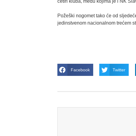
četiri kluba, među kojima je i NK Sla
Požeški nogomet tako će od sljedeć
jedinstvenom nacionalnom trećem st
Facebook
Twitter