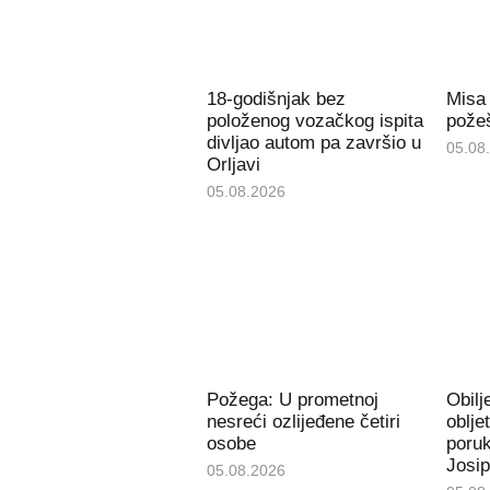
18-godišnjak bez
Misa
položenog vozačkog ispita
požeš
divljao autom pa završio u
05.08
Orljavi
05.08.2026
Požega: U prometnoj
Obil
nesreći ozlijeđene četiri
oblje
osobe
poru
Josip
05.08.2026