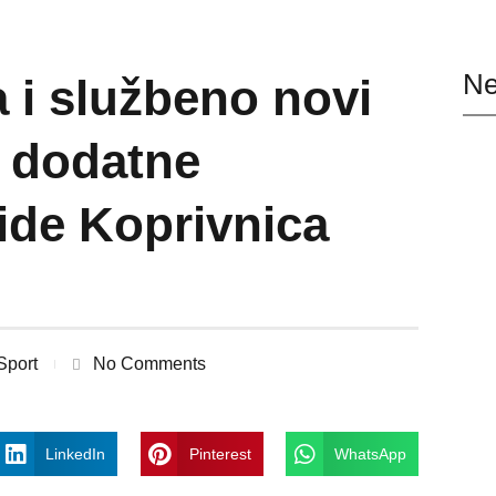
Ne
 i službeno novi
u dodatne
 ide Koprivnica
Sport
No Comments
LinkedIn
Pinterest
WhatsApp