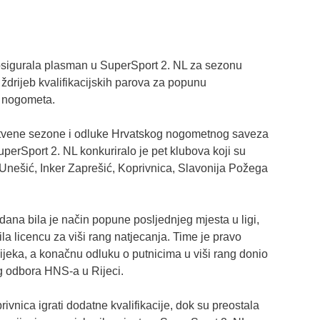
osigurala plasman u SuperSport 2. NL za sezonu
ždrijeb kvalifikacijskih parova za popunu
g nogometa.
stvene sezone i odluke Hrvatskog nogometnog saveza
SuperSport 2. NL konkuriralo je pet klubova koji su
 Unešić, Inker Zaprešić, Koprivnica, Slavonija Požega
ana bila je način popune posljednjeg mjesta u ligi,
a licencu za viši rang natjecanja. Time je pravo
jeka, a konačnu odluku o putnicima u viši rang donio
og odbora HNS-a u Rijeci.
vnica igrati dodatne kvalifikacije, dok su preostala