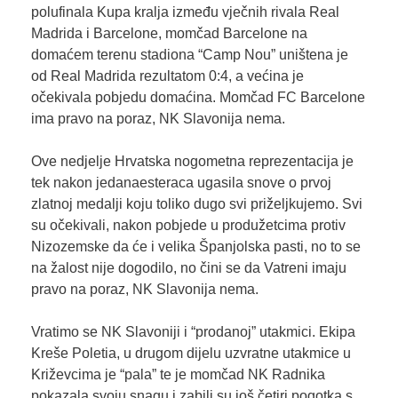
polufinala Kupa kralja između vječnih rivala Real
Madrida i Barcelone, momčad Barcelone na
domaćem terenu stadiona “Camp Nou” uništena je
od Real Madrida rezultatom 0:4, a većina je
očekivala pobjedu domaćina. Momčad FC Barcelone
ima pravo na poraz, NK Slavonija nema.
Ove nedjelje Hrvatska nogometna reprezentacija je
tek nakon jedanaesteraca ugasila snove o prvoj
zlatnoj medalji koju toliko dugo svi priželjkujemo. Svi
su očekivali, nakon pobjede u produžetcima protiv
Nizozemske da će i velika Španjolska pasti, no to se
na žalost nije dogodilo, no čini se da Vatreni imaju
pravo na poraz, NK Slavonija nema.
Vratimo se NK Slavoniji i “prodanoj” utakmici. Ekipa
Kreše Poletia, u drugom dijelu uzvratne utakmice u
Križevcima je “pala” te je momčad NK Radnika
pokazala svoju snagu i zabili su još četiri pogotka s