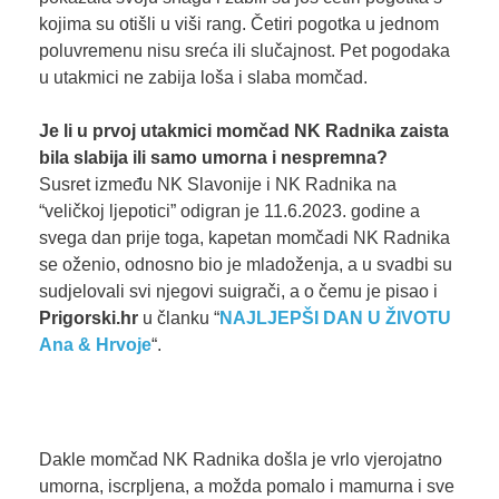
kojima su otišli u viši rang. Četiri pogotka u jednom
poluvremenu nisu sreća ili slučajnost. Pet pogodaka
u utakmici ne zabija loša i slaba momčad.
Je li u prvoj utakmici momčad NK Radnika zaista
bila slabija ili samo umorna i nespremna?
Susret između NK Slavonije i NK Radnika na
“veličkoj ljepotici” odigran je 11.6.2023. godine a
svega dan prije toga, kapetan momčadi NK Radnika
se oženio, odnosno bio je mladoženja, a u svadbi su
sudjelovali svi njegovi suigrači, a o čemu je pisao i
Prigorski.hr
u članku “
NAJLJEPŠI DAN U ŽIVOTU
Ana & Hrvoje
“.
Dakle momčad NK Radnika došla je vrlo vjerojatno
umorna, iscrpljena, a možda pomalo i mamurna i sve