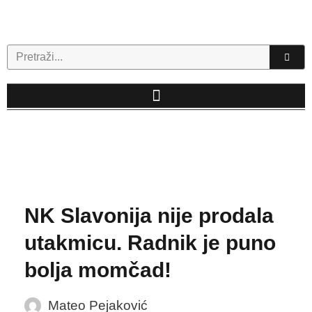
Skip
to
content
Search
NK Slavonija nije prodala
utakmicu. Radnik je puno
bolja momčad!
Mateo Pejaković