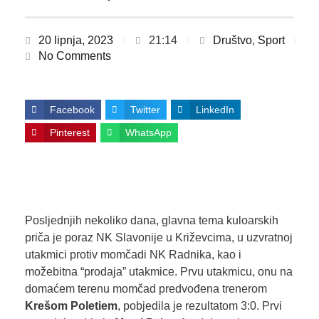
20 lipnja, 2023
21:14
Društvo
,
Sport
No Comments
Facebook
Twitter
LinkedIn
Pinterest
WhatsApp
Posljednjih nekoliko dana, glavna tema kuloarskih
priča je poraz NK Slavonije u Križevcima, u uzvratnoj
utakmici protiv momčadi NK Radnika, kao i
možebitna “prodaja” utakmice. Prvu utakmicu, onu na
domaćem terenu momčad predvođena trenerom
Krešom Poletiem
, pobjedila je rezultatom 3:0. Prvi