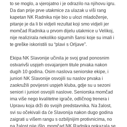
to se moglo, a vjerojatno i je odrazilo na njihovu igru.
Da dan prije prve utakmice za ulazak u viši rang
kapetan NK Radnika nije bio u ulozi mladoženje,
pitanje je da li bi vidjeli rezultat koji smo vidjeli jer
momčad Radnika u prvom dijelu utakmice u Velikoj,
nije realizirala nekoliko sigurnih šansi koje su imali i
te greške iskoristili su “plavi s Orljave”.
Ekipa NK Slavonije učinila je svoj grad ponosnim
ostvarivši uspjeh osvajanjem titule prvaka nakon
dugih 10 godina. Osim naslova seniorske ekipe, i
juniori NK Slavonije osvojili su naslov prvaka i
zaokružili povijesni uspjeh kluba, gdje su u sezoni
seniori i juniori osvojili naslove. Seniorska momčad
ima više nego kvalitetne igrače, odličnog trenera i
Upravu koja drži do svojih predstavnika. Na žalost,
svi su očekivali da će Slavonija nakon dugo godina
zaigrati u višem rangu s ozbiljnijim protivnicima, no
na žalost nije išlo, momčad NK Radnika pokazala se