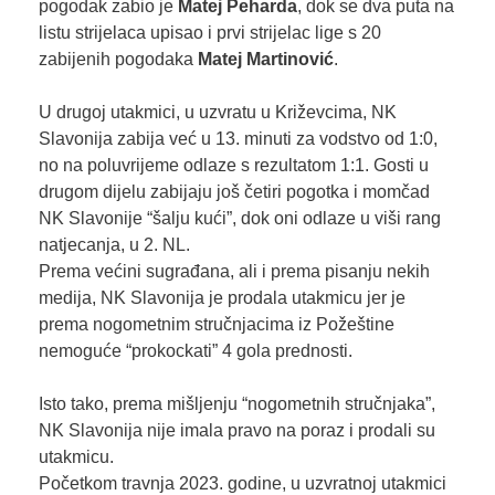
pogodak zabio je
Matej Peharda
, dok se dva puta na
listu strijelaca upisao i prvi strijelac lige s 20
zabijenih pogodaka
Matej Martinović
.
U drugoj utakmici, u uzvratu u Križevcima, NK
Slavonija zabija već u 13. minuti za vodstvo od 1:0,
no na poluvrijeme odlaze s rezultatom 1:1. Gosti u
drugom dijelu zabijaju još četiri pogotka i momčad
NK Slavonije “šalju kući”, dok oni odlaze u viši rang
natjecanja, u 2. NL.
Prema većini sugrađana, ali i prema pisanju nekih
medija, NK Slavonija je prodala utakmicu jer je
prema nogometnim stručnjacima iz Požeštine
nemoguće “prokockati” 4 gola prednosti.
Isto tako, prema mišljenju “nogometnih stručnjaka”,
NK Slavonija nije imala pravo na poraz i prodali su
utakmicu.
Početkom travnja 2023. godine, u uzvratnoj utakmici