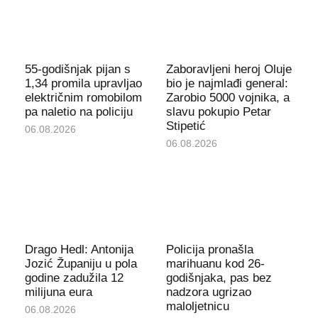
55-godišnjak pijan s
Zaboravljeni heroj Oluje
1,34 promila upravljao
bio je najmlađi general:
električnim romobilom
Zarobio 5000 vojnika, a
pa naletio na policiju
slavu pokupio Petar
Stipetić
06.08.2026
06.08.2026
Drago Hedl: Antonija
Policija pronašla
Jozić Županiju u pola
marihuanu kod 26-
godine zadužila 12
godišnjaka, pas bez
milijuna eura
nadzora ugrizao
maloljetnicu
06.08.2026