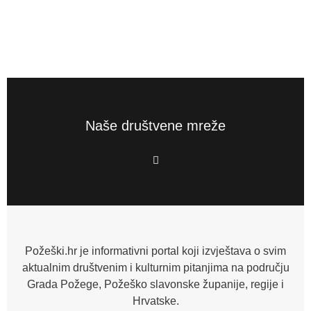
Naše društvene mreže
F
a
c
e
b
o
o
k
-
f
Požeški.hr je informativni portal koji izvještava o svim
aktualnim društvenim i kulturnim pitanjima na području
Grada Požege, Požeško slavonske županije, regije i
Hrvatske.